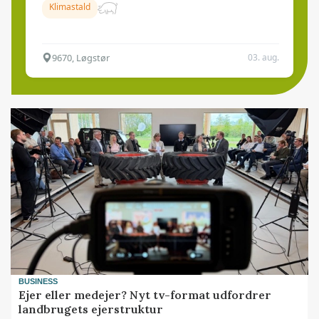
Klimastald
9670, Løgstør
03. aug.
BUSINESS
Ejer eller medejer? Nyt tv-format udfordrer
landbrugets ejerstruktur