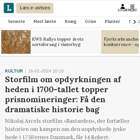
Læs e-avisen
LOGIN
MENU
Seneste
Mest læste
Kvæg
Grise
Planter
Mask
KWS Rallys topper årets
Fjerkræbranchen:
sortsforsøg i vinterbyg
konkurrence- og
KULTUR
16-01-2024 20:15
Storfilm om opdyrkningen af
heden i 1700-tallet topper
prisnomineringer: Få den
dramatiske historie bag
Nikolaj Arcels storfilm »Bastarden«, der fortæller
historien om kampen om den uopdyrkede jyske
hede i 1750'ernes Danmark, får 14 Robert-