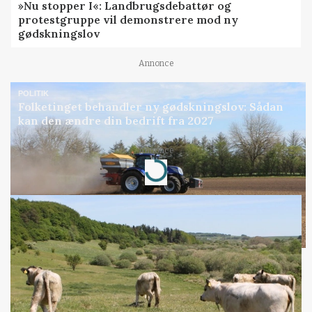
»Nu stopper I«: Landbrugsdebattør og
protestgruppe vil demonstrere mod ny
gødskningslov
Annonce
POLITIK
Folketinget behandler ny gødskningslov: Sådan
kan den ændre din bedrift fra 2027
Annonce
Loading...