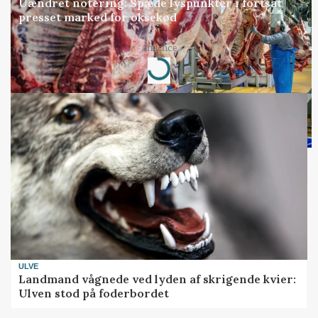
Uændret notering: Spæde lyspunkter i fortsat
presset marked for oksekød
Annonce
Loading...
ULVE
Landmand vågnede ved lyden af skrigende kvier:
Ulven stod på foderbordet