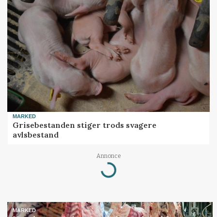
MARKED
Grisebestanden stiger trods svagere
avlsbestand
Annonce
Loading...
MARKED