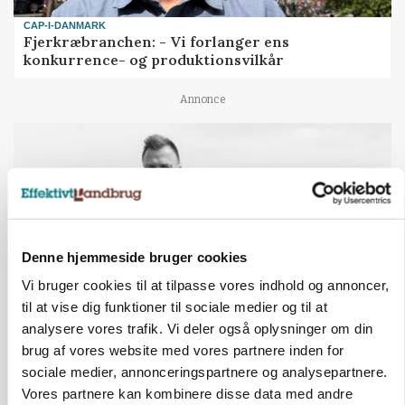
CAP-I-DANMARK
Fjerkræbranchen: - Vi forlanger ens
konkurrence- og produktionsvilkår
Annonce
Denne hjemmeside bruger cookies
Vi bruger cookies til at tilpasse vores indhold og annoncer,
til at vise dig funktioner til sociale medier og til at
analysere vores trafik. Vi deler også oplysninger om din
LEDER
brug af vores website med vores partnere inden for
Det er en uskik at udlægge et røgslør om
sociale medier, annonceringspartnere og analysepartnere.
økoproduktion
Vores partnere kan kombinere disse data med andre