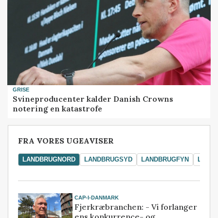
GRISE
Svineproducenter kalder Danish Crowns
notering en katastrofe
FRA VORES UGEAVISER
LANDBRUGNORD
LANDBRUGSYD
LANDBRUGFYN
LAND
CAP-I-DANMARK
Fjerkræbranchen: - Vi forlanger
ens konkurrence- og