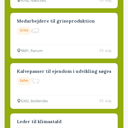
4700, Næstved
03. aug.
Medarbejdere til griseproduktion
Grise
9681, Ranum
03. aug.
Kalvepasser til ejendom i udvikling søges
Kalve
6392, Bolderslev
03. aug.
Leder til klimastald