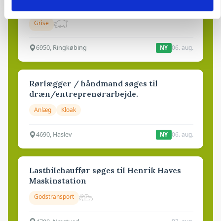
Trainee placement Ringkøbing
Grise
6950, Ringkøbing
06. aug.
NY
Rørlægger / håndmand søges til
dræn/entreprenørarbejde.
Anlæg
Kloak
4690, Haslev
06. aug.
NY
Lastbilchauffør søges til Henrik Haves
Maskinstation
Godstransport