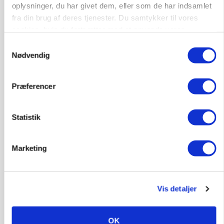
oplysninger, du har givet dem, eller som de har indsamlet
Annonce
fra din brug af deres tjenester. Du samtykker til vores
cookies, hvis du fortsætter med at anvende vores
BUSINESS
Fra mark til mur: Byggeriet kan åbne nyt
hjemmeside.
Samtykkevalg
marked for biokul
Nødvendig
Loading...
Annonce
Præferencer
Statistik
Jobs
i samarbejde med
Marketing
76
ledige stillinger
Opret agent
Se alle jobs
Vis detaljer
Elevplads tilbydes ved Ringkøbing /
OK