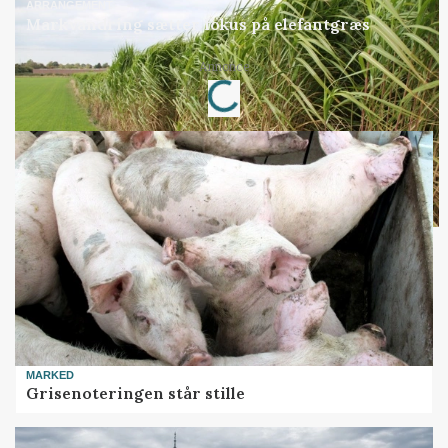
ARRANGEMENT
Markvandring sætter fokus på elefantgræs
Annonce
Loading...
MARKED
Grisenoteringen står stille