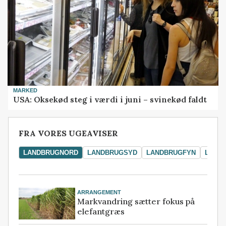
MARKED
USA: Oksekød steg i værdi i juni – svinekød faldt
FRA VORES UGEAVISER
LANDBRUGNORD
LANDBRUGSYD
LANDBRUGFYN
LAND
ARRANGEMENT
Markvandring sætter fokus på
elefantgræs