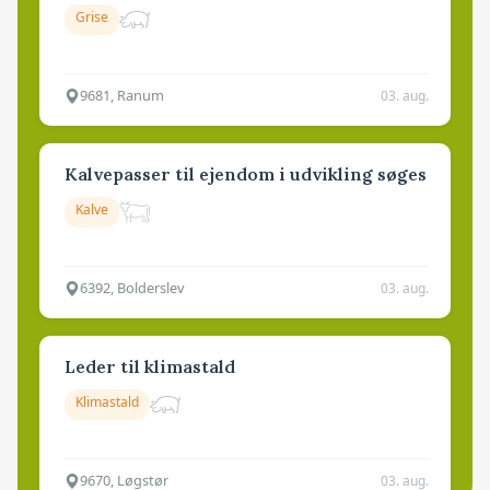
Grise
9681, Ranum
03. aug.
Kalvepasser til ejendom i udvikling søges
Kalve
6392, Bolderslev
03. aug.
Leder til klimastald
Klimastald
9670, Løgstør
03. aug.