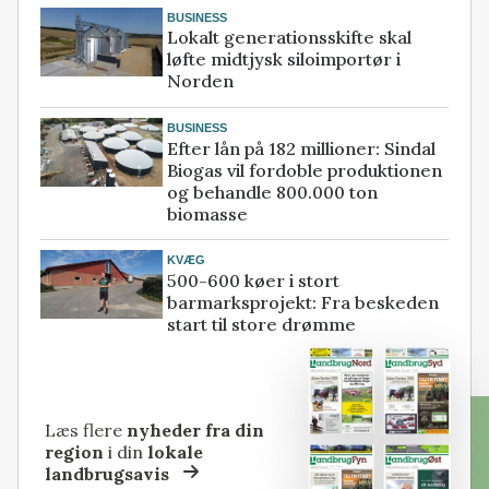
BUSINESS
Lokalt generationsskifte skal
løfte midtjysk siloimportør i
Norden
BUSINESS
Efter lån på 182 millioner: Sindal
Biogas vil fordoble produktionen
og behandle 800.000 ton
biomasse
KVÆG
500-600 køer i stort
barmarksprojekt: Fra beskeden
start til store drømme
Læs flere
nyheder fra din
region
i din
lokale
landbrugsavis