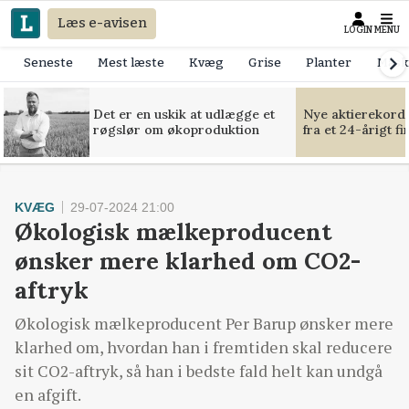
Læs e-avisen
LOGIN
MENU
Seneste
Mest læste
Kvæg
Grise
Planter
Mask
Det er en uskik at udlægge et
Nye aktierekorde
røgslør om økoproduktion
fra et 24-årigt f
KVÆG
29-07-2024 21:00
Økologisk mælkeproducent
ønsker mere klarhed om CO2-
aftryk
Økologisk mælkeproducent Per Barup ønsker mere
klarhed om, hvordan han i fremtiden skal reducere
sit CO2-aftryk, så han i bedste fald helt kan undgå
en afgift.