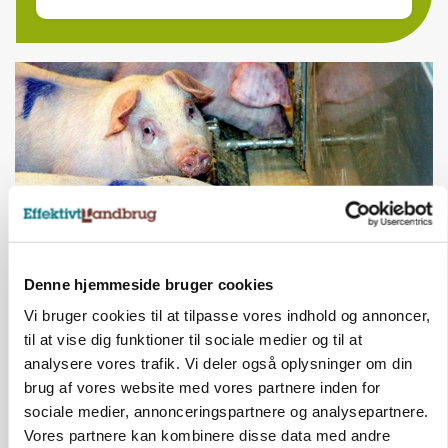
Denne hjemmeside bruger cookies
GRISE
Vi bruger cookies til at tilpasse vores indhold og annoncer,
Danish Crown slår igen i noteringsstrid: Tysk
til at vise dig funktioner til sociale medier og til at
gab er 3 kroner – ikke 4,30
analysere vores trafik. Vi deler også oplysninger om din
brug af vores website med vores partnere inden for
sociale medier, annonceringspartnere og analysepartnere.
Vores partnere kan kombinere disse data med andre