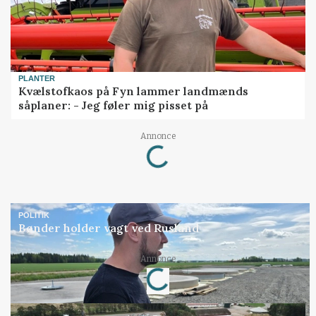
PLANTER
Kvælstofkaos på Fyn lammer landmænds
såplaner: - Jeg føler mig pisset på
Annonce
Loading...
POLITIK
Bønder holder vagt ved Rusland
Annonce
Loading...