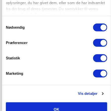
oplysninger, du har givet dem, eller som de har indsamlet
fra din brug af deres tjenester. Du samtykker til vores
cookies, hvis du fortsætter med at anvende vores
hjemmeside.
Samtykkevalg
Nødvendig
Præferencer
LEDER
Det er en uskik at udlægge et røgslør om
økoproduktion
Statistik
HØST-TOUR
Marketing
Vis detaljer
OK