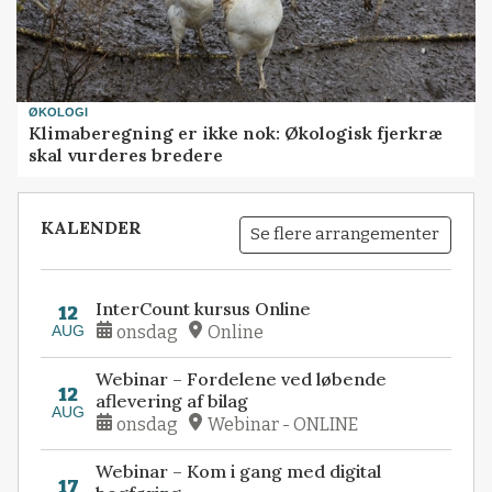
ØKOLOGI
Klimaberegning er ikke nok: Økologisk fjerkræ
skal vurderes bredere
KALENDER
Se flere arrangementer
InterCount kursus Online
12
AUG
onsdag
Online
Webinar – Fordelene ved løbende
12
aflevering af bilag
AUG
onsdag
Webinar - ONLINE
Webinar – Kom i gang med digital
17