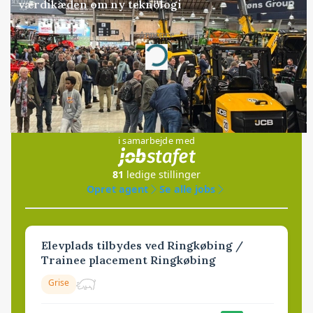
værdikæden om ny teknologi
Annonce
Loading...
Jobs
i samarbejde med
81
ledige stillinger
Opret agent
Se alle jobs
Elevplads tilbydes ved Ringkøbing /
Trainee placement Ringkøbing
Grise