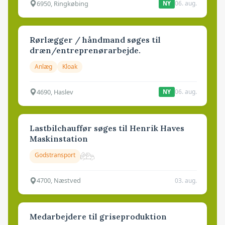
6950, Ringkøbing
06. aug.
NY
Rørlægger / håndmand søges til
dræn/entreprenørarbejde.
Anlæg
Kloak
4690, Haslev
06. aug.
NY
Lastbilchauffør søges til Henrik Haves
Maskinstation
Godstransport
4700, Næstved
03. aug.
Medarbejdere til griseproduktion