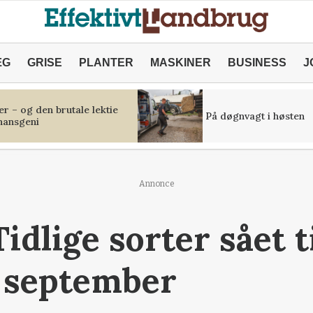
ÆG
GRISE
PLANTER
MASKINER
BUSINESS
J
r – og den brutale lektie
På døgnvagt i høsten
inansgeni
Annonce
idlige sorter sået t
i september