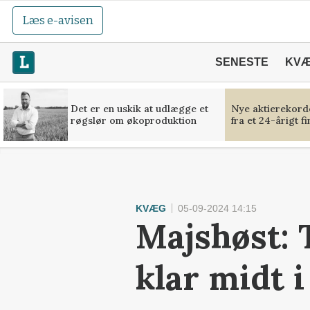
Læs e-avisen
SENESTE
KV
Det er en uskik at udlægge et
Nye aktierekorde
røgslør om økoproduktion
fra et 24-årigt f
KVÆG
05-09-2024 14:15
Majshøst: T
klar midt 