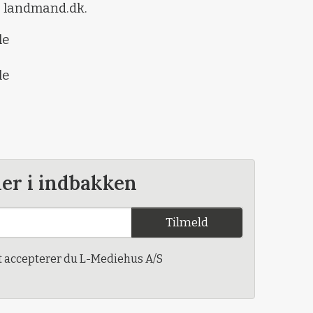
 landmand.dk.
le
le
der i indbakken
Tilmeld
t accepterer du L-Mediehus A/S