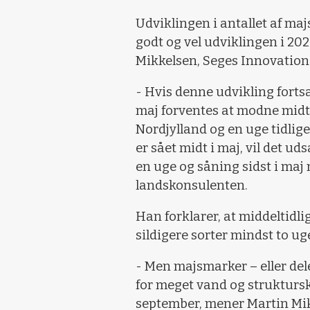
Udviklingen i antallet af ma
godt og vel udviklingen i 20
Mikkelsen, Seges Innovation
- Hvis denne udvikling fortsæt
maj forventes at modne midt 
Nordjylland og en uge tidlig
er sået midt i maj, vil det u
en uge og såning sidst i maj
landskonsulenten.
Han forklarer, at middeltidl
sildigere sorter mindst to uge
- Men majsmarker – eller del
for meget vand og strukturskad
september, mener Martin Mi