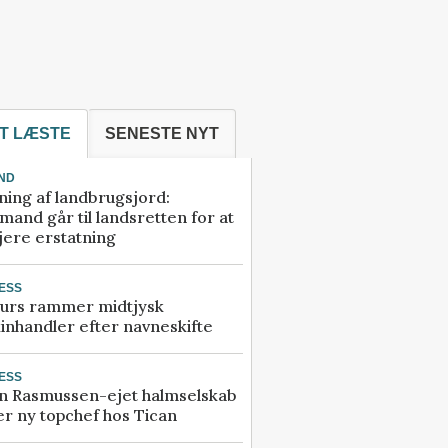
T LÆSTE
SENESTE NYT
ND
ning af landbrugsjord:
and går til landsretten for at
jere erstatning
ESS
urs rammer midtjysk
inhandler efter navneskifte
ESS
n Rasmussen-ejet halmselskab
r ny topchef hos Tican