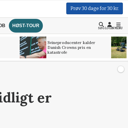
Prøv 30 dage for 30 kr.
OB
HØST-TOUR
SØG
LOGIN
MENU
Svineproducenter kalder
Danish Crowns pris en
katastrofe
idligt er