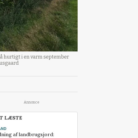
gå hurtigt i en varm september
Brusgaard
Annonce
T LÆSTE
AND
ning af landbrugsjord: