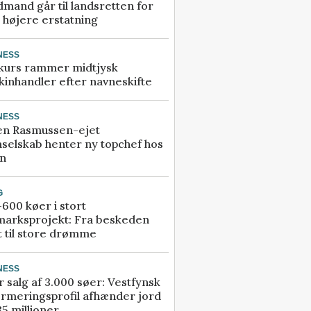
mand går til landsretten for
å højere erstatning
NESS
kurs rammer midtjysk
inhandler efter navneskifte
NESS
en Rasmussen-ejet
selskab henter ny topchef hos
an
G
600 køer i stort
marksprojekt: Fra beskeden
t til store drømme
NESS
r salg af 3.000 søer: Vestfynsk
rmeringsprofil afhænder jord
85 millioner