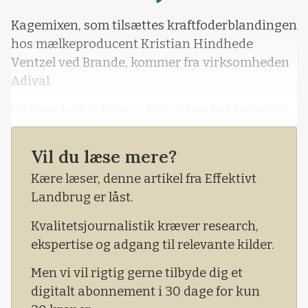
Loading...
Kagemixen, som tilsættes kraftfoderblandingen
hos mælkeproducent Kristian Hindhede
Ventzel ved Brande, kommer fra virksomheden
Adival.
Virksomheden ligger i Billund og har igennem
godt 20 år beskæftiget sig med at forarbejde
rest- og spildprodukter fra
Vil du læse mere?
levnedsmiddelindustrien til foderprodukter til
Kære læser, denne artikel fra Effektivt
landbruget.
Landbrug er låst.
Kvalitetsjournalistik kræver research,
ekspertise og adgang til relevante kilder.
Men vi vil rigtig gerne tilbyde dig et
digitalt abonnement i 30 dage for kun