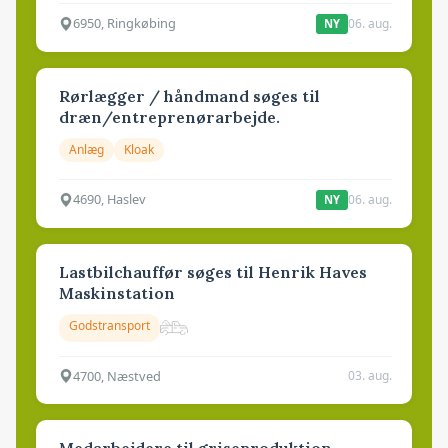
6950, Ringkøbing
06. aug.
NY
Rørlægger / håndmand søges til
dræn/entreprenørarbejde.
Anlæg
Kloak
4690, Haslev
06. aug.
NY
Lastbilchauffør søges til Henrik Haves
Maskinstation
Godstransport
4700, Næstved
03. aug.
Medarbejdere til griseproduktion