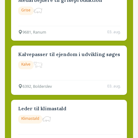
Grise
9681, Ranum
03. aug.
Kalvepasser til ejendom i udvikling søges
Kalve
6392, Bolderslev
03. aug.
Leder til klimastald
Klimastald