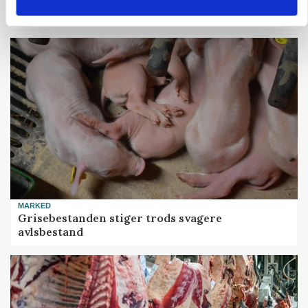
Før såmaskinen kører: Her er efterårets største
skadedyrsrisici
MARKED
Grisebestanden stiger trods svagere
avlsbestand