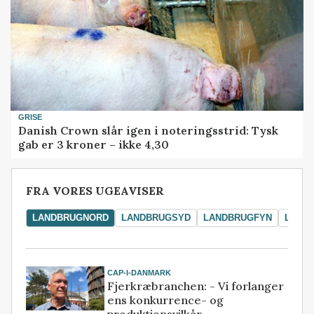
GRISE
Danish Crown slår igen i noteringsstrid: Tysk
gab er 3 kroner – ikke 4,30
FRA VORES UGEAVISER
LANDBRUGNORD
LANDBRUGSYD
LANDBRUGFYN
LAND
CAP-I-DANMARK
Fjerkræbranchen: - Vi forlanger
ens konkurrence- og
produktionsvilkår