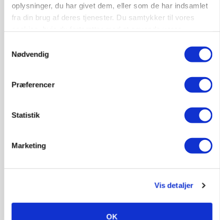
oplysninger, du har givet dem, eller som de har indsamlet
Annonce
fra din brug af deres tjenester. Du samtykker til vores
cookies, hvis du fortsætter med at anvende vores
KVÆG
Snart kan man søge tilskud til naturprojekter
hjemmeside.
Samtykkevalg
Nødvendig
Annonce
Loading...
Præferencer
Statistik
Marketing
Vis detaljer
PLANTER
OK