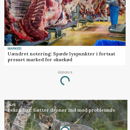
MARKED
Uændret notering: Spæde lyspunkter i fortsat
presset marked for oksekød
Annonce
Loading...
ULVE
Bekræftet: Sætter droner ind mod problemulv
Annonce