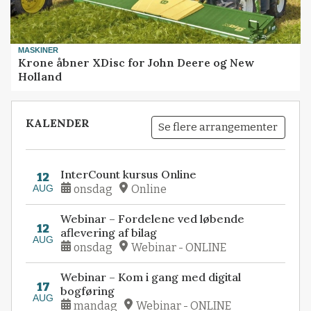
MASKINER
Krone åbner XDisc for John Deere og New
Holland
KALENDER
Se flere arrangementer
InterCount kursus Online
12
AUG
onsdag
Online
Webinar – Fordelene ved løbende
12
aflevering af bilag
AUG
onsdag
Webinar - ONLINE
Webinar – Kom i gang med digital
17
bogføring
AUG
mandag
Webinar - ONLINE