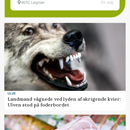
9670, Løgstør
03. aug.
ULVE
Landmand vågnede ved lyden af skrigende kvier:
Ulven stod på foderbordet