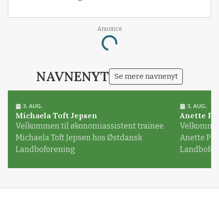
Annonce
Loading...
NAVNENYT
Se mere navnenyt
3. AUG.
3. AUG.
Michaela Toft Jepsen
Anette Pl
Velkommen til økonomiassistent trainee
Velkommen 
Michaela Toft Jepsen hos Østdansk
Anette Pl
Landboforening
Landbofor