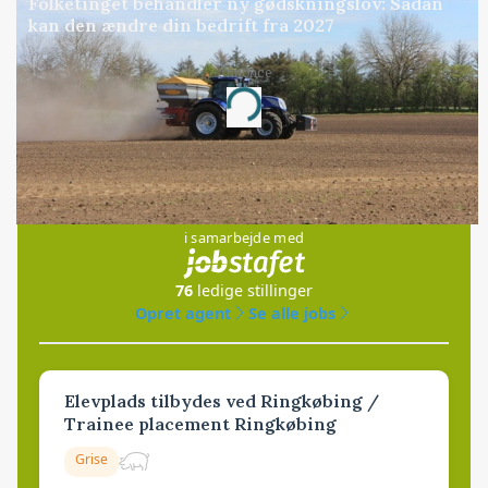
Folketinget behandler ny gødskningslov: Sådan
kan den ændre din bedrift fra 2027
Annonce
Loading...
Jobs
i samarbejde med
76
ledige stillinger
Opret agent
Se alle jobs
Elevplads tilbydes ved Ringkøbing /
Trainee placement Ringkøbing
Grise