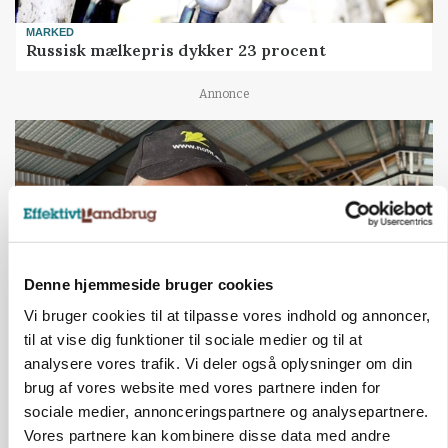
MARKED
Russisk mælkepris dykker 23 procent
Annonce
Denne hjemmeside bruger cookies
Vi bruger cookies til at tilpasse vores indhold og annoncer,
til at vise dig funktioner til sociale medier og til at
analysere vores trafik. Vi deler også oplysninger om din
POLITIK
»Nu stopper I«: Landbrugsdebattør og
brug af vores website med vores partnere inden for
protestgruppe vil demonstrere mod ny
sociale medier, annonceringspartnere og analysepartnere.
gødskningslov
Vores partnere kan kombinere disse data med andre