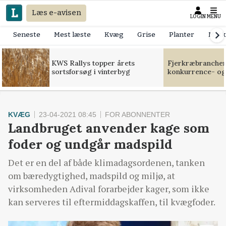
Læs e-avisen
LOGIN
MENU
Seneste
Mest læste
Kvæg
Grise
Planter
Mask
KWS Rallys topper årets
Fjerkræbranchen:
sortsforsøg i vinterbyg
konkurrence- og
KVÆG
23-04-2021 08:45
FOR ABONNENTER
Landbruget anvender kage som
foder og undgår madspild
Det er en del af både klimadagsordenen, tanken
om bæredygtighed, madspild og miljø, at
virksomheden Adival forarbejder kager, som ikke
kan serveres til eftermiddagskaffen, til kvægfoder.