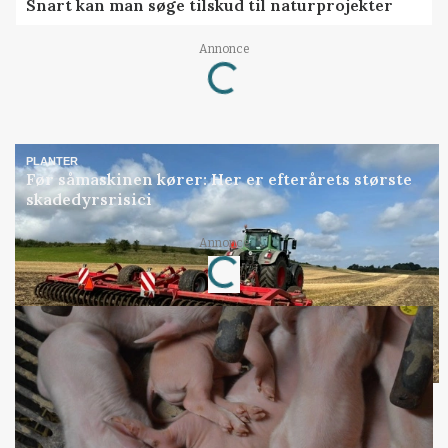
Snart kan man søge tilskud til naturprojekter
Annonce
Loading...
PLANTER
Før såmaskinen kører: Her er efterårets største
skadedyrsrisici
Annonce
Loading...