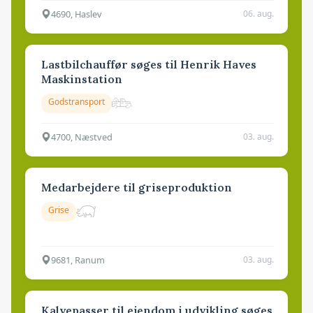
4690, Haslev
06. aug.
Lastbilchauffør søges til Henrik Haves
Maskinstation
Godstransport
4700, Næstved
03. aug.
Medarbejdere til griseproduktion
Grise
9681, Ranum
03. aug.
Kalvepasser til ejendom i udvikling søges