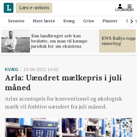
Læs e-avisen
LOGIN
MENU
Seneste
Mest læste
Kvæg
Grise
Planter
Mask
Kun landbruget selv kan
KWS Rallys toppe
beslutte, om man vil kæmpe
vinterbyg
juridisk for sin eksistens
KVÆG
23-06-2021 14:02
Arla: Uændret mælkepris i juli
måned
Arlas acontopris for konventionel og økologisk
mælk vil forblive uændret fra juli måned.