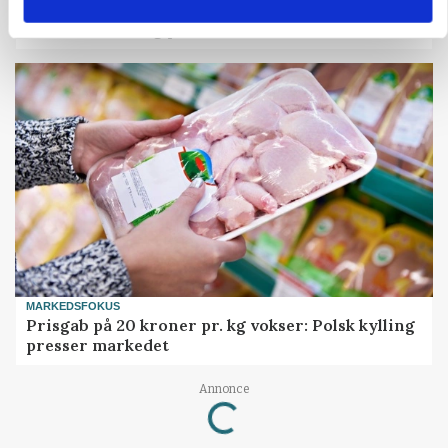
Fjerkræbranchen: - Vi forlanger ens
konkurrence- og produktionsvilkår
MARKEDSFOKUS
Prisgab på 20 kroner pr. kg vokser: Polsk kylling
presser markedet
Annonce
Loading...