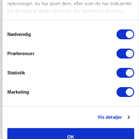
oplysninger, du har givet dem, eller som de har indsamlet
fra din brug af deres tjenester. Du samtykker til vores
cookies, hvis du fortsætter med at anvende vores
hjemmeside.
Samtykkevalg
Nødvendig
PLANTER
KWS Rallys topper årets sortsforsøg i vinterbyg
Præferencer
Statistik
Marketing
Vis detaljer
OK
CAP-I-DANMARK