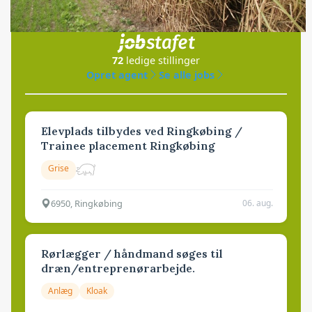
Jobs
i samarbejde med
72
ledige stillinger
Opret agent
Se alle jobs
Elevplads tilbydes ved Ringkøbing /
Trainee placement Ringkøbing
Grise
6950, Ringkøbing
06. aug.
Rørlægger / håndmand søges til
dræn/entreprenørarbejde.
Anlæg
Kloak