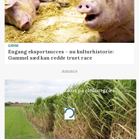
GRISE
Engang eksportsucces – nu kulturhistorie:
Gammel sæd kan redde truet race
Annonce
ARRANGEMENT
Markvandring sætter fokus på elefantgræs
Annonce
Loading...