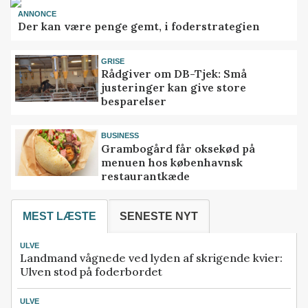
ANNONCE
Der kan være penge gemt, i foderstrategien
GRISE
Rådgiver om DB-Tjek: Små
justeringer kan give store
besparelser
BUSINESS
Grambogård får oksekød på
menuen hos københavnsk
restaurantkæde
MEST LÆSTE
SENESTE NYT
ULVE
Landmand vågnede ved lyden af skrigende kvier:
Ulven stod på foderbordet
ULVE