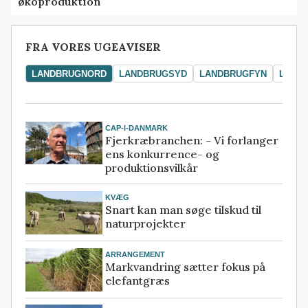
økoproduktion
FRA VORES UGEAVISER
LANDBRUGNORD
LANDBRUGSYD
LANDBRUGFYN
LAND
CAP-I-DANMARK
Fjerkræbranchen: - Vi forlanger
ens konkurrence- og
produktionsvilkår
KVÆG
Snart kan man søge tilskud til
naturprojekter
ARRANGEMENT
Markvandring sætter fokus på
elefantgræs