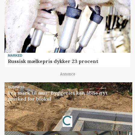
MARKED
Russisk mælkepris dykker 23 procent
Annonce
BUSINESS
Fra mark til mur: Byggeriet kan åbne nyt
marked for biokul
Annonce
Loading...