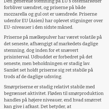
Den generelle stemning på EU's ostemarkeder
forbliver uændret, og priserne på både
mozzarella og gul ost er uændrede. Priserne
udenfor EU (Asien) har oplevet stigninger over
EU-niveauer i den sidste måned.
Priserne på mælkepulver har været volatile på
det seneste, afhængigt af markedets daglige
stemning, dog inden for et snævert
prisinterval. Udbuddet er forbedret på det
seneste, men beholdningen er stadig lav.
Samlet set holdt priserne sig ret stabile på
trods af de daglige udsving.
Smørpriserne er stadig relativt stabile med
begrænset aktivitet. Fløden til smørproduktion
handles på højere niveauer, end hvad smørret
kan give i afkast. Det betyder, at