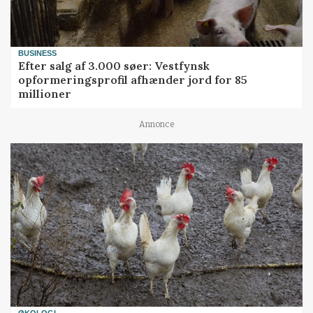
BUSINESS
Efter salg af 3.000 søer: Vestfynsk
opformeringsprofil afhænder jord for 85
millioner
Annonce