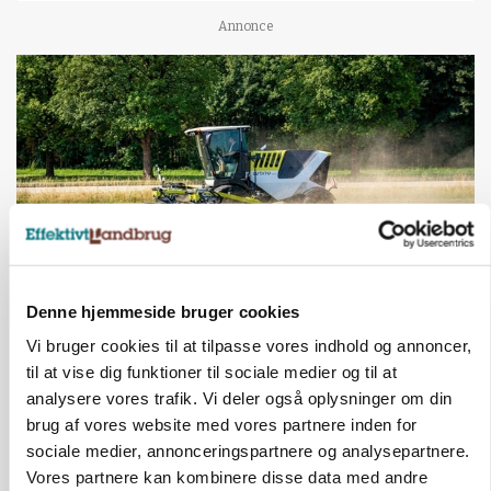
Annonce
Denne hjemmeside bruger cookies
MASKINER
Forserie til selvkørende skårlægger afprøves i år
Vi bruger cookies til at tilpasse vores indhold og annoncer,
til at vise dig funktioner til sociale medier og til at
Annonce
analysere vores trafik. Vi deler også oplysninger om din
brug af vores website med vores partnere inden for
ARRANGEMENT
sociale medier, annonceringspartnere og analysepartnere.
Markvandring sætter fokus på elefantgræs
Vores partnere kan kombinere disse data med andre