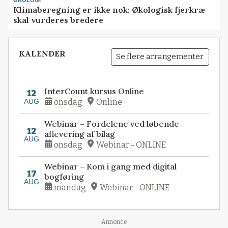
ØKOLOGI
Klimaberegning er ikke nok: Økologisk fjerkræ
skal vurderes bredere
KALENDER
Se flere arrangementer
InterCount kursus Online
12
AUG
onsdag
Online
Webinar – Fordelene ved løbende
12
aflevering af bilag
AUG
onsdag
Webinar - ONLINE
Webinar – Kom i gang med digital
17
bogføring
AUG
mandag
Webinar - ONLINE
Loading...
Annonce