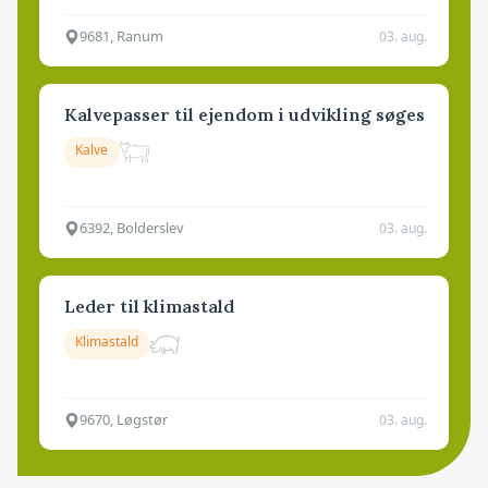
9681, Ranum
03. aug.
Kalvepasser til ejendom i udvikling søges
Kalve
6392, Bolderslev
03. aug.
Leder til klimastald
Klimastald
9670, Løgstør
03. aug.