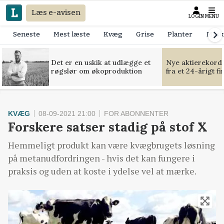
Læs e-avisen
LOGIN
MENU
Seneste
Mest læste
Kvæg
Grise
Planter
Mask
Det er en uskik at udlægge et
Nye aktierekorde
røgslør om økoproduktion
fra et 24-årigt f
KVÆG
08-09-2021 21:00
FOR ABONNENTER
Forskere satser stadig på stof X
Hemmeligt produkt kan være kvægbrugets løsning
på metanudfordringen - hvis det kan fungere i
praksis og uden at koste i ydelse vel at mærke.