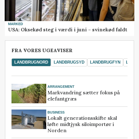
MARKED
USA: Oksekød steg i værdi i juni – svinekød faldt
FRA VORES UGEAVISER
LANDBRUGNORD
LANDBRUGSYD
LANDBRUGFYN
LAND
ARRANGEMENT
Markvandring sætter fokus på
elefantgræs
BUSINESS
Lokalt generationsskifte skal
løfte midtjysk siloimportør i
Norden