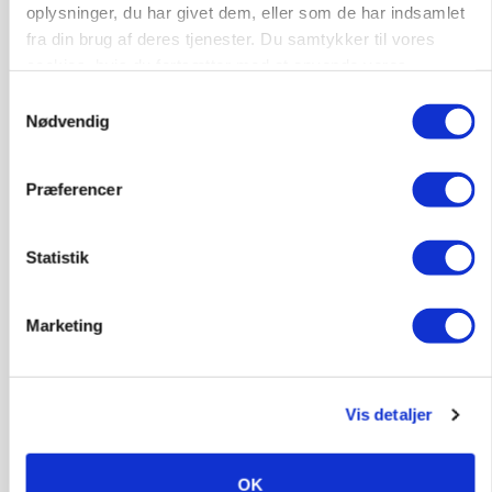
Loading...
oplysninger, du har givet dem, eller som de har indsamlet
Annonce
fra din brug af deres tjenester. Du samtykker til vores
cookies, hvis du fortsætter med at anvende vores
hjemmeside.
Samtykkevalg
Nødvendig
Præferencer
Statistik
Marketing
MARKED
Grisenoteringen står stille
Vis detaljer
OK