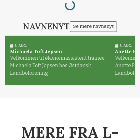
NAVNENYT
Se mere navnenyt
3. AUG.
3. AUG.
Michaela Toft Jepsen
Anette Pl
Velkommen til økonomiassistent trainee
Velkommen 
Michaela Toft Jepsen hos Østdansk
Anette Pl
Landboforening
Landbofor
MERE FRA L-