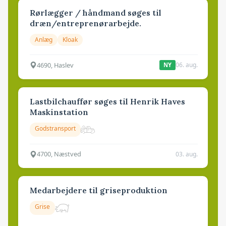
Rørlægger / håndmand søges til
dræn/entreprenørarbejde.
Anlæg
Kloak
4690, Haslev
06. aug.
NY
Lastbilchauffør søges til Henrik Haves
Maskinstation
Godstransport
4700, Næstved
03. aug.
Medarbejdere til griseproduktion
Grise