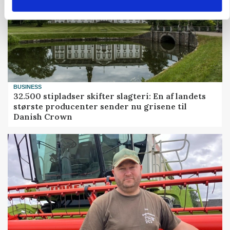
BUSINESS
32.500 stipladser skifter slagteri: En af landets
største producenter sender nu grisene til
Danish Crown