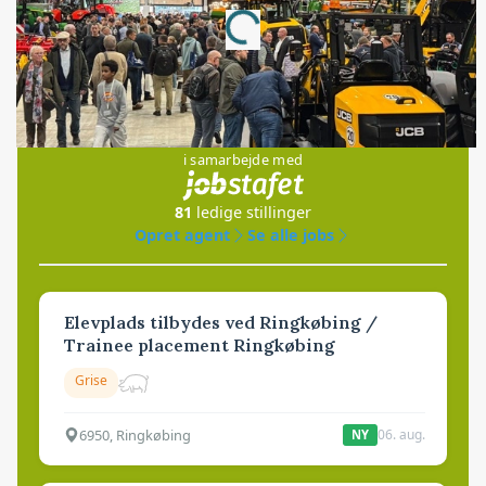
Loading...
Jobs
i samarbejde med
81
ledige stillinger
Opret agent
Se alle jobs
Elevplads tilbydes ved Ringkøbing /
Trainee placement Ringkøbing
Grise
6950, Ringkøbing
06. aug.
NY