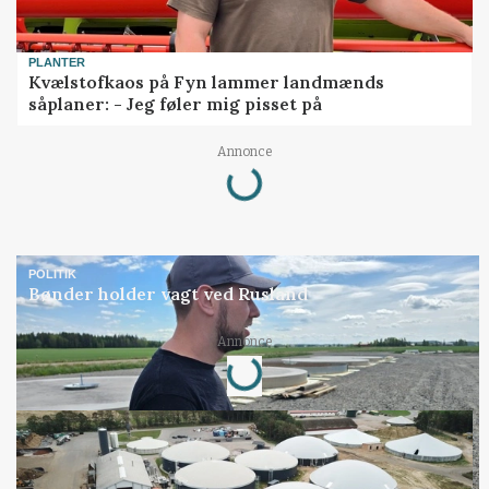
PLANTER
Kvælstofkaos på Fyn lammer landmænds
såplaner: - Jeg føler mig pisset på
Loading...
Annonce
POLITIK
Bønder holder vagt ved Rusland
Loading...
Annonce