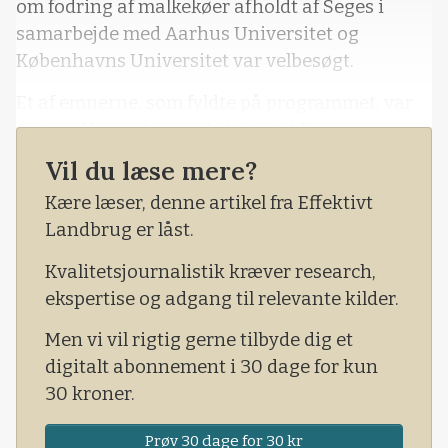
om fodring af malkekøer afholdt af Seges i
samarbejde med Aarhus Universitet og
Københavns Universitet var velbesøgt.
Et af emnerne, som fyldte på programmet, var
metan. Herunder produktet stof X, som er
blevet nævnt adskillige gange som en løsning,
Vil du læse mere?
landbruget vil kunne gøre brug af i forbindelse
Kære læser, denne artikel fra Effektivt
med klimatiltag og reduktion af malkekøernes
Landbrug er låst.
metanudledning.
Kvalitetsjournalistik kræver research,
ekspertise og adgang til relevante kilder.
Men vi vil rigtig gerne tilbyde dig et
digitalt abonnement i 30 dage for kun
30 kroner.
Prøv 30 dage for 30 kr