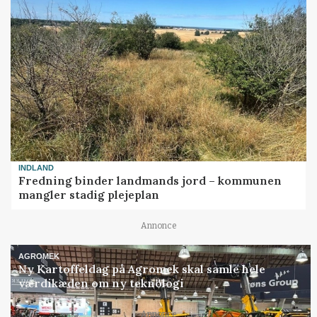
INDLAND
Fredning binder landmands jord – kommunen
mangler stadig plejeplan
Annonce
AGROMEK
Ny Kartoffeldag på Agromek skal samle hele
værdikæden om ny teknologi
Annonce