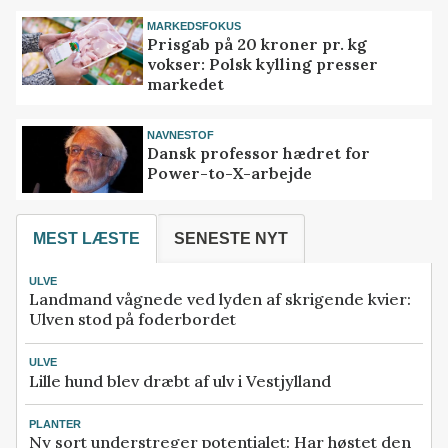
MARKEDSFOKUS
Prisgab på 20 kroner pr. kg
vokser: Polsk kylling presser
markedet
NAVNESTOF
Dansk professor hædret for
Power-to-X-arbejde
MEST LÆSTE
SENESTE NYT
ULVE
Landmand vågnede ved lyden af skrigende kvier:
Ulven stod på foderbordet
ULVE
Lille hund blev dræbt af ulv i Vestjylland
PLANTER
Ny sort understreger potentialet: Har høstet den