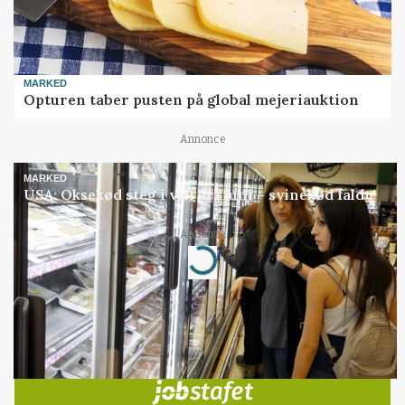
MARKED
Opturen taber pusten på global mejeriauktion
Annonce
MARKED
USA: Oksekød steg i værdi i juni – svinekød faldt
Annonce
Loading...
Jobs
i samarbejde med