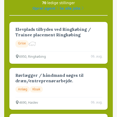
70
ledige stillinger
Opret agent
Se alle jobs
Elevplads tilbydes ved Ringkøbing /
Trainee placement Ringkøbing
Grise
6950, Ringkøbing
06. aug.
Rørlægger / håndmand søges til
dræn/entreprenørarbejde.
Anlæg
Kloak
4690, Haslev
06. aug.