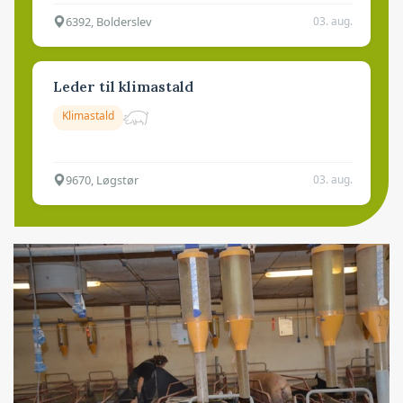
6392, Bolderslev
03. aug.
Leder til klimastald
Klimastald
9670, Løgstør
03. aug.