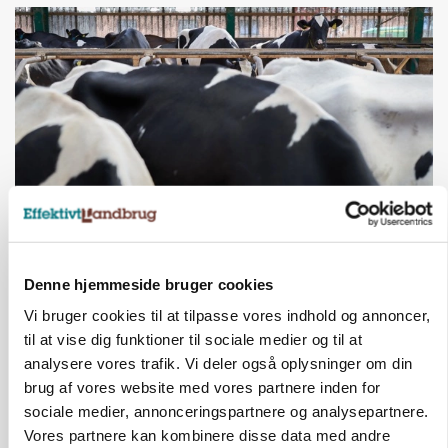
MARKED
Fugleinfluenza: Udvikling vækker bekymring hos
Denne hjemmeside bruger cookies
europæiske husdyrbrugere
Vi bruger cookies til at tilpasse vores indhold og annoncer,
Annonce
til at vise dig funktioner til sociale medier og til at
Loading...
analysere vores trafik. Vi deler også oplysninger om din
brug af vores website med vores partnere inden for
sociale medier, annonceringspartnere og analysepartnere.
Vores partnere kan kombinere disse data med andre