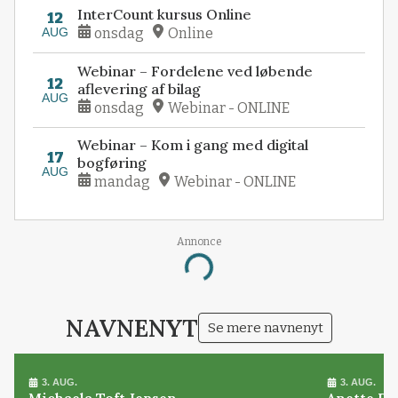
InterCount kursus Online
12
AUG
onsdag
Online
Webinar – Fordelene ved løbende
12
aflevering af bilag
AUG
onsdag
Webinar - ONLINE
Webinar – Kom i gang med digital
17
bogføring
AUG
mandag
Webinar - ONLINE
Annonce
Loading...
NAVNENYT
Se mere navnenyt
3. AUG.
3. AUG.