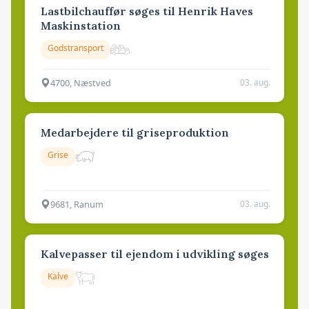
Lastbilchauffør søges til Henrik Haves
Maskinstation
Godstransport
4700, Næstved
03. aug.
Medarbejdere til griseproduktion
Grise
9681, Ranum
03. aug.
Kalvepasser til ejendom i udvikling søges
Kalve