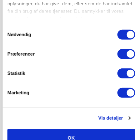
oplysninger, du har givet dem, eller som de har indsamlet
fra din brug af deres tjenester. Du samtykker til vores
cookies, hvis du fortsætter med at anvende vores
hjemmeside.
Samtykkevalg
Nødvendig
Præferencer
KULTUR
Statistik
Kvinderne går mest op i madspild, men smider
lige så ofte mad ud som mændene
Marketing
Annonce
Vis detaljer
OK