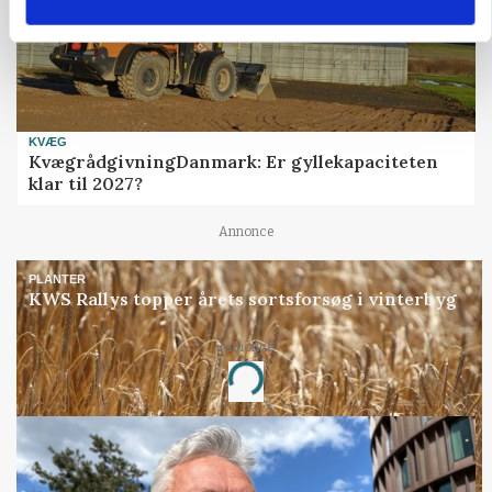
KVÆG
KvægrådgivningDanmark: Er gyllekapaciteten
klar til 2027?
Annonce
PLANTER
KWS Rallys topper årets sortsforsøg i vinterbyg
Annonce
Loading...