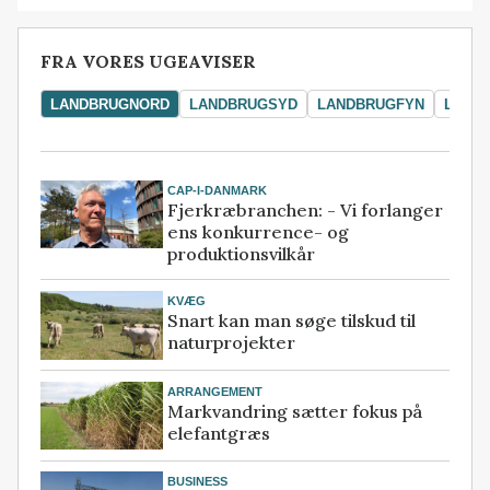
FRA VORES UGEAVISER
LANDBRUGNORD
LANDBRUGSYD
LANDBRUGFYN
LAND
CAP-I-DANMARK
Fjerkræbranchen: - Vi forlanger
ens konkurrence- og
produktionsvilkår
KVÆG
Snart kan man søge tilskud til
naturprojekter
ARRANGEMENT
Markvandring sætter fokus på
elefantgræs
BUSINESS