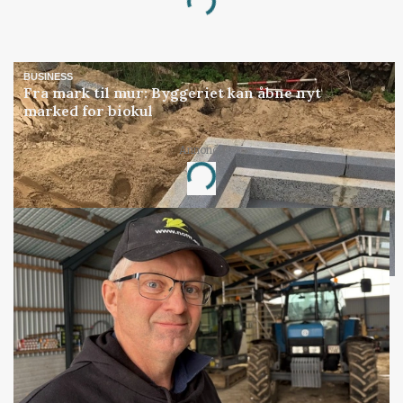
Loading...
BUSINESS
Fra mark til mur: Byggeriet kan åbne nyt
marked for biokul
Annonce
Loading...