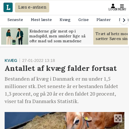
Læs e-avisen
LOGIN
MENU
Seneste
Mest læste
Kvæg
Grise
Planter
Mask
Kvinderne går mest op i
Træt af hetz mo
madspild, men smider lige så
sætter Søren sin g
ofte mad ud som mændene
KVÆG
27-01-2022 13:18
Antallet af kvæg falder fortsat
Bestanden af kvæg i Danmark er nu under 1,5
millioner stk. Det seneste år er bestanden faldet
1,3 procent, og på 20 år er den faldet 20 procent,
viser tal fra Danmarks Statistik.