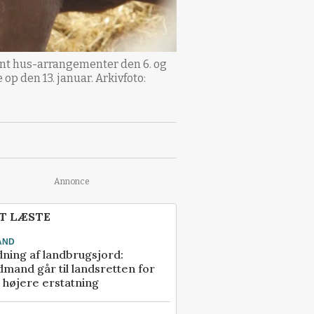
ent hus-arrangementer den 6. og
op den 13. januar. Arkivfoto:
Annonce
T LÆSTE
AND
ning af landbrugsjord:
mand går til landsretten for
å højere erstatning