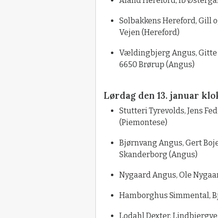
Åland Hereford, Ib Østergå
Solbakkens Hereford, Gill
Vejen (Hereford)
Vældingbjerg Angus, Gitte 
6650 Brørup (Angus)
Lørdag den 13. januar klok
Stutteri Tyrevolds, Jens Fe
(Piemontese)
Bjørnvang Angus, Gert Boje
Skanderborg (Angus)
Nygaard Angus, Ole Nygaard
Hamborghus Simmental, Bj
Lodahl Dexter, Lindbjergve