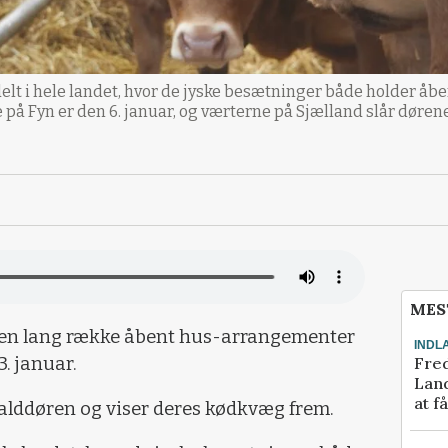
lt i hele landet, hvor de jyske besætninger både holder åb
å Fyn er den 6. januar, og værterne på Sjælland slår dørene 
MES
en lang række åbent hus-arrangementer
INDL
Fred
3. januar.
Land
at f
alddøren og viser deres kødkvæg frem.