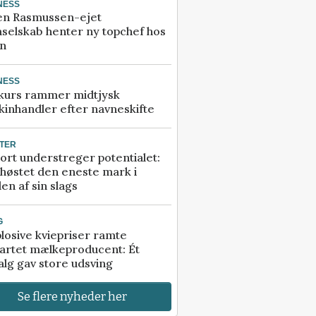
NESS
en Rasmussen-ejet
selskab henter ny topchef hos
an
NESS
kurs rammer midtjysk
inhandler efter navneskifte
TER
ort understreger potentialet:
høstet den eneste mark i
en af sin slags
G
losive kviepriser ramte
artet mælkeproducent: Ét
alg gav store udsving
Se flere nyheder her