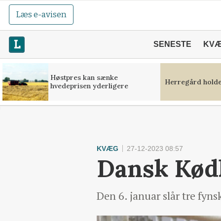
Læs e-avisen
SENESTE
KV
Høstpres kan sænke
Herregård holde
hvedeprisen yderligere
KVÆG
27-12-2023 08:57
Dansk Kødk
Den 6. januar slår tre fy