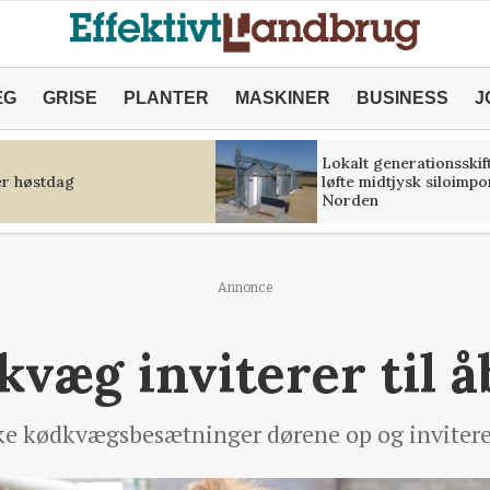
ÆG
GRISE
PLANTER
MASKINER
BUSINESS
J
Lokalt generationsskif
r høstdag
løfte midtjysk siloimpo
Norden
Annonce
væg inviterer til å
nske kødkvægsbesætninger dørene op og invitere