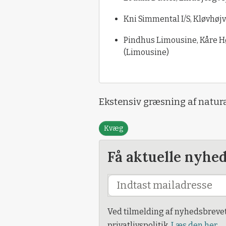
Kni Simmental I/S, Kløvhøj
Pindhus Limousine, Kåre Hø
(Limousine)
Ekstensiv græsning af natur
Kvæg
Få aktuelle nyhe
Ved tilmelding af nyhedsbreve
privatlivspolitik.
Læs den her.