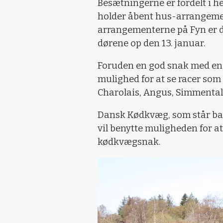
Besætningerne er fordelt i h
holder åbent hus-arrangemen
arrangementerne på Fyn er de
dørene op den 13. januar.
Foruden en god snak med en 
mulighed for at se racer som
Charolais, Angus, Simmental
Dansk Kødkvæg, som står bag
vil benytte muligheden for a
kødkvægsnak.