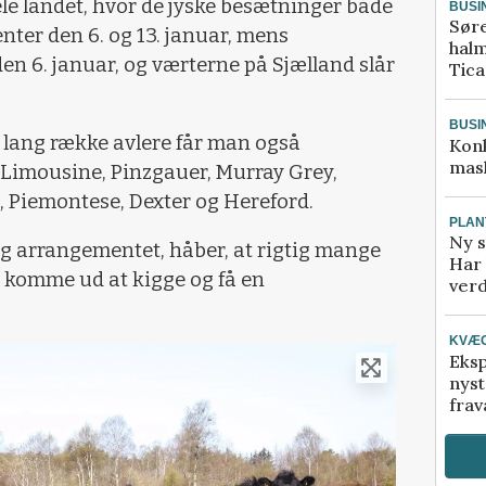
ele landet, hvor de jyske besætninger både
BUSI
Sør
ter den 6. og 13. januar, mens
halm
n 6. januar, og værterne på Sjælland slår
Tic
BUSI
lang række avlere får man også
Kon
mask
 Limousine, Pinzgauer, Murray Grey,
, Piemontese, Dexter og Hereford.
PLAN
Ny s
 arrangementet, håber, at rigtig mange
Har 
t komme ud at kigge og få en
verd
KVÆ
Eksp
nyst
frav