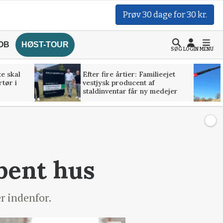
Prøv 30 dage for 30 kr.
OB
HØST-TOUR
SØG
LOGIN
MENU
te skal
Efter fire årtier: Familieejet
rtør i
vestjysk producent af
staldinventar får ny medejer
bent hus
r indenfor.