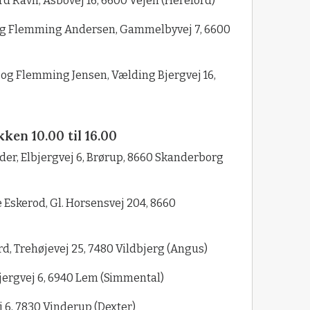
rd Ravn, Asbovej 16, 6600 Vejen (Hereford)
 og Flemming Andersen, Gammelbyvej 7, 6600
og Flemming Jensen, Vælding Bjergvej 16,
ken 10.00 til 16.00
dder, Elbjergvej 6, Brørup, 8660 Skanderborg
 Eskerod, Gl. Horsensvej 204, 8660
, Trehøjevej 25, 7480 Vildbjerg (Angus)
ergvej 6, 6940 Lem (Simmental)
j 6, 7830 Vinderup (Dexter)