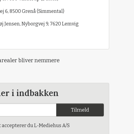
vej 6, 8500 Grenå (Simmental)
j Jensen, Nyborgvej 9, 7620 Lemvig
arealer bliver nemmere
der i indbakken
Tilmeld
t accepterer du L-Mediehus A/S