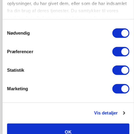
Leder til klimastald
oplysninger, du har givet dem, eller som de har indsamlet
fra din brug af deres tjenester. Du samtykker til vores
Klimastald
cookies, hvis du fortsætter med at anvende vores
hjemmeside.
Samtykkevalg
9670, Løgstør
03. aug.
Nødvendig
Præferencer
Statistik
Marketing
Vis detaljer
CAP-I-DANMARK
Fjerkræbranchen: - Vi forlanger ens
OK