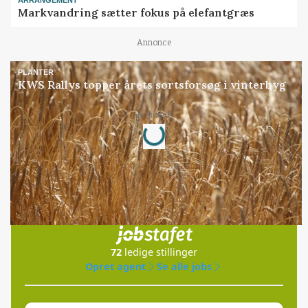
ARRANGEMENT
Markvandring sætter fokus på elefantgræs
Annonce
PLANTER
KWS Rallys topper årets sortsforsøg i vinterbyg
Loading...
Annonce
Jobs
i samarbejde med
72
ledige stillinger
Opret agent
Se alle jobs