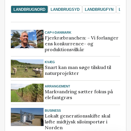
LANDBRUGNORD
LANDBRUGSYD
LANDBRUGFYN
LAND
CAP-I-DANMARK
Fjerkræbranchen: - Vi forlanger
ens konkurrence- og
produktionsvilkår
KVÆG
Snart kan man søge tilskud til
naturprojekter
ARRANGEMENT
Markvandring sætter fokus på
elefantgræs
BUSINESS
Lokalt generationsskifte skal
løfte midtjysk siloimportør i
Norden