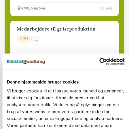
4700, Næstved
03. aug.
Medarbejdere til griseproduktion
Grise
9681, Ranum
03. aug.
Kalvepasser til ejendom i udvikling søges
Denne hjemmeside bruger cookies
Kalve
Vi bruger cookies til at tilpasse vores indhold og annoncer,
til at vise dig funktioner til sociale medier og til at
analysere vores trafik. Vi deler også oplysninger om din
6392, Bolderslev
03. aug.
brug af vores website med vores partnere inden for
sociale medier, annonceringspartnere og analysepartnere.
Vores partnere kan kombinere disse data med andre