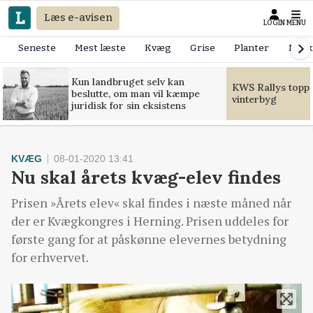
Læs e-avisen
LOGIN
MENU
Seneste
Mest læste
Kvæg
Grise
Planter
Mask
Kun landbruget selv kan
KWS Rallys toppe
beslutte, om man vil kæmpe
vinterbyg
juridisk for sin eksistens
KVÆG
08-01-2020 13:41
Nu skal årets kvæg-elev findes
Prisen »Årets elev« skal findes i næste måned når
der er Kvægkongres i Herning. Prisen uddeles for
første gang for at påskønne elevernes betydning
for erhvervet.