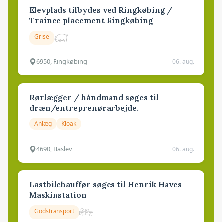
Elevplads tilbydes ved Ringkøbing /
Trainee placement Ringkøbing
Grise
6950, Ringkøbing
06. aug.
Rørlægger / håndmand søges til
dræn/entreprenørarbejde.
Anlæg
Kloak
4690, Haslev
06. aug.
Lastbilchauffør søges til Henrik Haves
Maskinstation
Godstransport