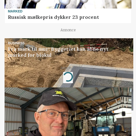
MARKED
Russisk mælkepris dykker 23 procent
Annonce
BUSINESS
Fra mark til mur: Byggeriet kan åbne nyt
marked for biokul
Annonce
Loading...