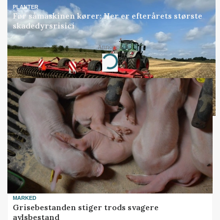
PLANTER
Før såmaskinen kører: Her er efterårets største
skadedyrsrisici
Annonce
Loading...
MARKED
Grisebestanden stiger trods svagere
avlsbestand