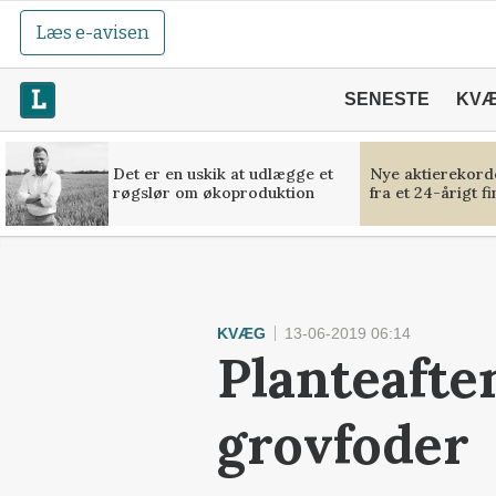
Læs e-avisen
SENESTE
KV
Det er en uskik at udlægge et
Nye aktierekorde
røgslør om økoproduktion
fra et 24-årigt f
KVÆG
13-06-2019 06:14
Planteafte
grovfoder