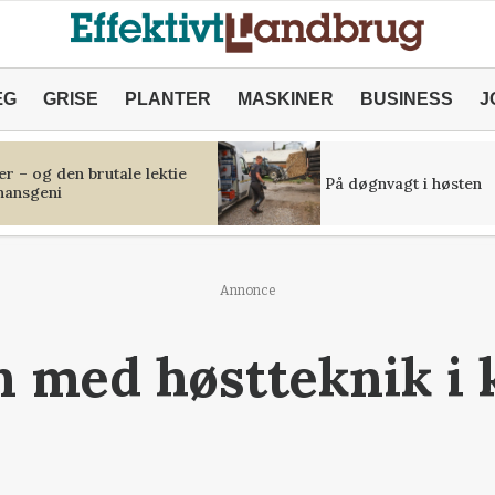
ÆG
GRISE
PLANTER
MASKINER
BUSINESS
J
r – og den brutale lektie
På døgnvagt i høsten
inansgeni
Annonce
n med høstteknik i 