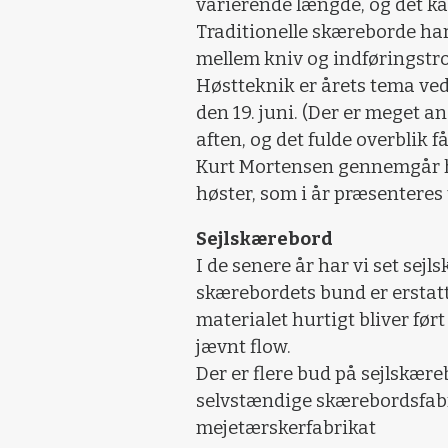
varierende længde, og det ka
Traditionelle skæreborde har
mellem kniv og indføringstr
Høstteknik er årets tema ve
den 19. juni. (Der er meget 
aften, og det fulde overblik f
Kurt Mortensen gennemgår he
høster, som i år præsenteres 
Sejlskærebord
I de senere år har vi set sej
skærebordets bund er erstatte
materialet hurtigt bliver før
jævnt flow.
Der er flere bud på sejlskær
selvstændige skærebordsfabrik
mejetærskerfabrikat