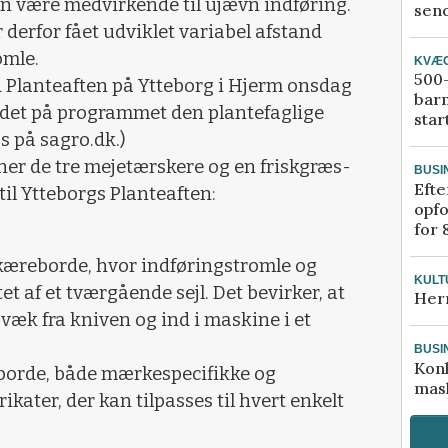
n være medvirkende til ujævn indføring.
send
 derfor fået udviklet variabel afstand
omle.
KVÆ
500-
d Planteaften på Ytteborg i Hjerm onsdag
bar
andet på programmet den plantefaglige
star
ås på sagro.dk.)
r de tre mejetærskere og en friskgræs-
BUSI
Efte
til Ytteborgs Planteaften:
opfo
for 
lskæreborde, hvor indføringstromle og
KULT
t af et tværgående sejl. Det bevirker, at
Her
t væk fra kniven og ind i maskine i et
BUSI
Kon
eborde, både mærkespecifikke og
mask
ater, der kan tilpasses til hvert enkelt