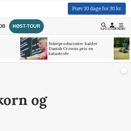
Prøv 30 dage for 30 kr.
OB
HØST-TOUR
SØG
LOGIN
MENU
Svineproducenter kalder
Danish Crowns pris en
katastrofe
korn og