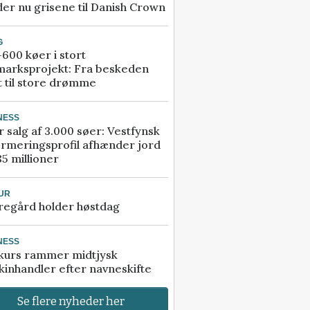
er nu grisene til Danish Crown
G
600 køer i stort
marksprojekt: Fra beskeden
t til store drømme
NESS
r salg af 3.000 søer: Vestfynsk
rmeringsprofil afhænder jord
85 millioner
UR
regård holder høstdag
NESS
kurs rammer midtjysk
inhandler efter navneskifte
Se flere nyheder her