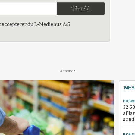
Tilmeld
t accepterer du L-Mediehus A/S
Annonce
MES
BUSIN
32.50
af la
sende
KVÆG