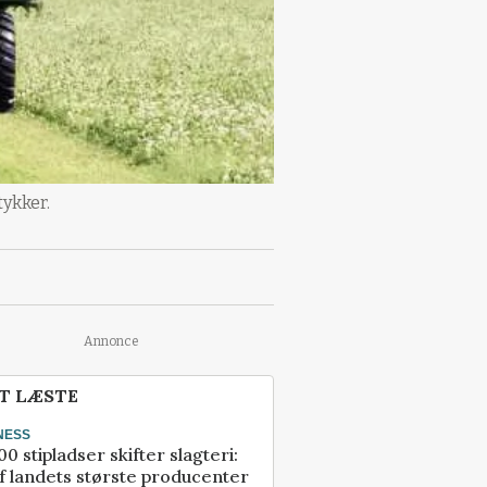
tykker.
Annonce
T LÆSTE
NESS
00 stipladser skifter slagteri:
f landets største producenter