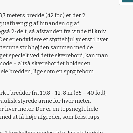
3,7 meters bredde (42 fod) er der 2
ig uafhængig af hinanden og af
så 2-delt, så afstanden fra vinde til kniv
Der er endvidere et støttehjul yderst i hver
 bestemme stubhøjden sammen med de
get specielt ved dette skærebord, kan man
xmode – altså skærebordet holder en
hele bredden, lige som en sprøjtebom.
i bredder fra 10,8 - 12, 8 m (35 – 40 fod),
aulisk styrede arme for hver meter.
r hver meter. Der er en topsnegl i hele
ed at få høje afgrøder, som f.eks. raps,