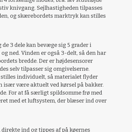
4 forskellige modes, bl.a. lav stubhøjde
n stiv knivgang. Sejlhastigheden tilpasses
en, og skærebordets marktryk kan stilles
 de 3 dele kan bevæge sig 5 grader i
 og ned. Vinden er også 3-delt, så den har
 bordets bredde. Der er højdesensorer
es selv tilpasser sig omgivelserne.
tilles individuelt, så materialet flyder
n især være aktuelt ved kørsel på bakker.
dde. For at få særligt spildsomme frø med
eret med et luftsystem, der blæser ind over
al direkte ind og tippes af på køernes