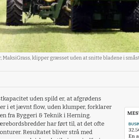
 MaksiGrass, klipper græsset uden at snitte bladene i smås
tkapacitet uden spild er, at afgrødens
r i et jævnt flow, uden klumper, forklarer
MES
n fra Byggeri & Teknik i Herning.
rebordsbredder har ført til, at det ofte
BUSI
32.5
onturer. Resultatet bliver strå med
En a