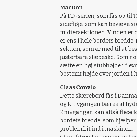
MacDon
På FD-serien, som fås op til 1
sidefløje, som kan bevæge s
midtersektionen. Vinden er og
er ens i hele bordets bredde. 
sektion, som er med til at
justerbare slæbesko. Som no
sætte en høj stubhøjde i fle
bestemt højde over jorden i 
Claas Convio
Dette skærebord fås i Danmark 
og knivgangen bæres af hydr
Knivgangen kan altså flexe fo
bordets bredde, som hjælper m
problemfrit ind i maskinen.