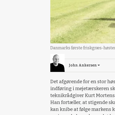
Danmarks første friskgræs-høster,
John Ankersen
Det afgørende for en stor høs
indføring i mejetærskeren ske
teknikrådgiver Kurt Mortense
Han fortæller, at stigende skæ
kan knibe at følge markens k