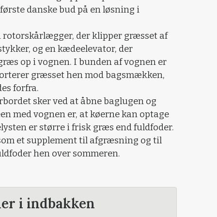
 første danske bud på en løsning i
 rotorskårlægger, der klipper græsset af
stykker, og en kædeelevator, der
græs op i vognen. I bunden af vognen er
porterer græsset hen mod bagsmækken,
s forfra.
rbordet sker ved at åbne baglugen og
en med vognen er, at køerne kan optage
lysten er større i frisk græs end fuldfoder.
m et supplement til afgræsning og til
fuldfoder hen over sommeren.
der i indbakken