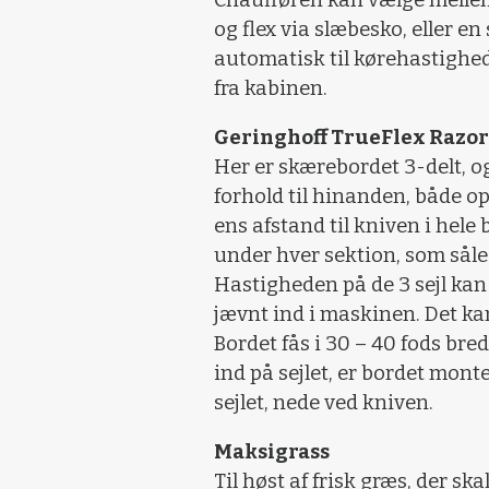
Chaufføren kan vælge mellem 
og flex via slæbesko, eller e
automatisk til kørehastighed
fra kabinen.
Geringhoff TrueFlex Razor
Her er skærebordet 3-delt, og
forhold til hinanden, både op
ens afstand til kniven i hele
under hver sektion, som såled
Hastigheden på de 3 sejl kan s
jævnt ind i maskinen. Det ka
Bordet fås i 30 – 40 fods bre
ind på sejlet, er bordet mont
sejlet, nede ved kniven.
Maksigrass
Til høst af frisk græs, der sk