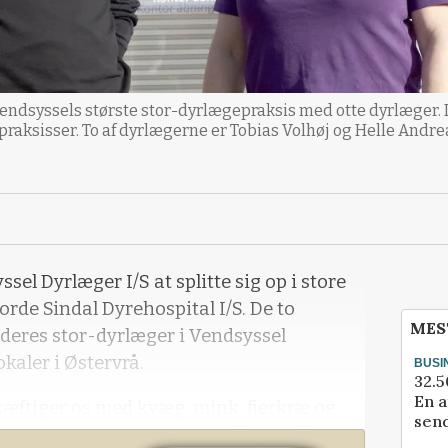
ndsyssels største stor-dyrlægepraksis med otte dyrlæger. De
ksisser. To af dyrlægerne er Tobias Volhøj og Helle Andre
el Dyrlæger I/S at splitte sig op i store
rde Sindal Dyrehospital I/S. De to
MES
deres stor-dyrlæger i Vendsyssel
kaler i Østervrå.
BUSI
32.5
En a
skæftiger os med kvæg, mink, fjerkræ og
send
, fortæller en af dyrlægerne Tobias Volhøj.