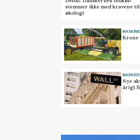
Debat: Danskernes indkøb
stemmer ikke med kravene til
økologi
MASKIN
Krone 
MARKED
Nye akt
årigt 