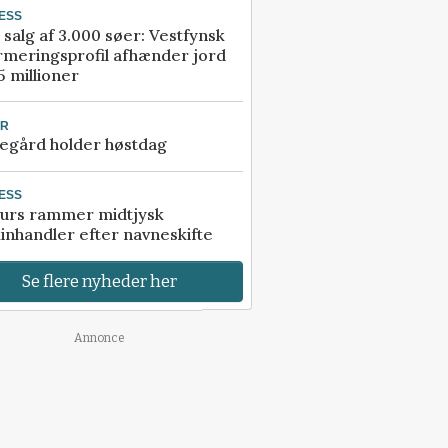
ESS
 salg af 3.000 søer: Vestfynsk
rmeringsprofil afhænder jord
5 millioner
UR
egård holder høstdag
ESS
urs rammer midtjysk
inhandler efter navneskifte
Se flere nyheder her
Annonce