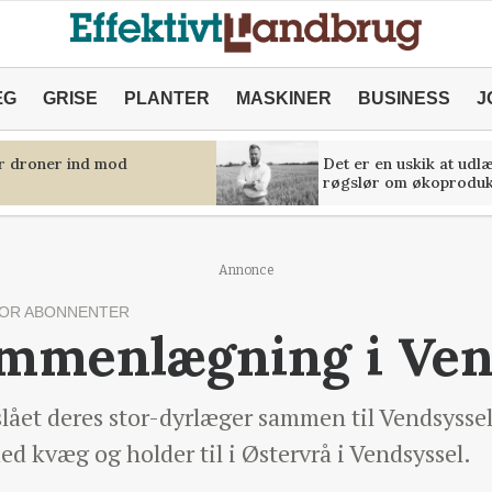
ÆG
GRISE
PLANTER
MASKINER
BUSINESS
J
er droner ind mod
Det er en uskik at udl
røgslør om økoproduk
Annonce
OR ABONNENTER
mmenlægning i Ven
slået deres stor-dyrlæger sammen til Vendsysse
d kvæg og holder til i Østervrå i Vendsyssel.