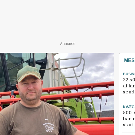
Annonce
MES
BUSIN
32.50
af la
sende
KVÆG
500-6
barm
start