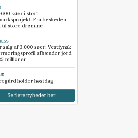
G
600 køer i stort
marksprojekt: Fra beskeden
t til store drømme
NESS
r salg af 3.000 søer: Vestfynsk
rmeringsprofil afhænder jord
85 millioner
UR
regård holder høstdag
Se flere nyheder her