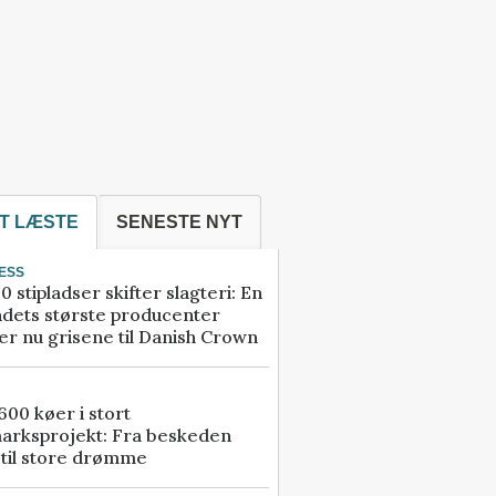
T LÆSTE
SENESTE NYT
ESS
0 stipladser skifter slagteri: En
ndets største producenter
r nu grisene til Danish Crown
00 køer i stort
arksprojekt: Fra beskeden
 til store drømme