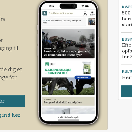
KVÆ
500-
bar
fra
star
er
BUSI
Efte
gang til
opfo
for 
yde dig et
KULT
age for
Her
kr
 ind her