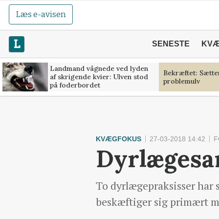
Læs e-avisen
SENESTE
KV
Landmand vågnede ved lyden
Bekræftet: Sætt
af skrigende kvier: Ulven stod
problemulv
på foderbordet
KVÆGFOKUS
27-03-2018 14:42
F
Dyrlægesa
To dyrlægepraksisser har 
beskæftiger sig primært me