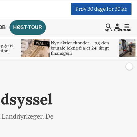
Prøv 30 dage for 30 kr.
OB
HØST-TOUR
SØG
LOGIN
MENU
Nye aktierekorder – og den
ægge et
brutale lektie fra et 24-årigt
tion
finansgeni
dsyssel
l Landdyrlæger. De