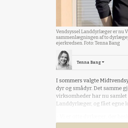
Vendsyssel Landdyrlæger er nu Ve
sammenlægningen af to dyrlægepra
ejerkredsen. Foto: Tenna Bang
Tenna Bang
I sommers valgte Midtvendsyss
dyr og smådyr. Det samme gjo
virksomheder har nu samlet 
Landdyrlæger, og fået egne lo
- Vi er otte dyrlæger, der be
heste plus får, geder og grise