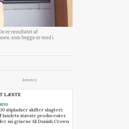
 er resultatet af
asen, som begge er med i
Annonce
T LÆSTE
NESS
00 stipladser skifter slagteri:
f landets største producenter
er nu grisene til Danish Crown