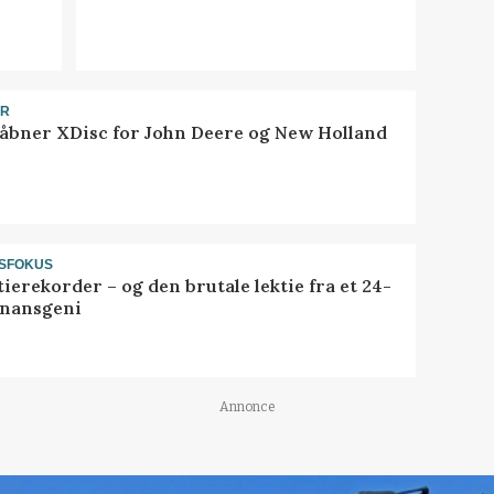
ER
åbner XDisc for John Deere og New Holland
SFOKUS
ierekorder – og den brutale lektie fra et 24-
finansgeni
Annonce