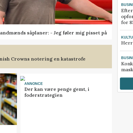
BUSIN
Efter
opfo
for 8
andmænds såplaner: - Jeg føler mig pisset på
KULT
Herr
nish Crowns notering en katastrofe
BUSIN
Konk
mask
ANNONCE
Der kan være penge gemt, i
foderstrategien