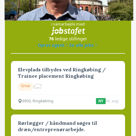
Jobs
i samarbejde med
76
ledige stillinger
Opret agent
Se alle jobs
Elevplads tilbydes ved Ringkøbing /
Trainee placement Ringkøbing
Grise
6950, Ringkøbing
06. aug.
NY
Rørlægger / håndmand søges til
dræn/entreprenørarbejde.