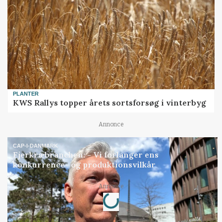
PLANTER
KWS Rallys topper årets sortsforsøg i vinterbyg
Annonce
CAP-I-DANMARK
Fjerkræbranchen: - Vi forlanger ens
konkurrence- og produktionsvilkår
Loading...
Annonce