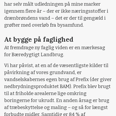
har selv målt udledningen på mine marker
igennem flere år – der er ikke næringsstoffer i
drænbrøndens vand – det er der til gengæld i
grøfter med overløb fra bysamfund.
At bygge på faglighed
At fremdrage ny faglig viden er en mærkesag
for Bæredygtigt Landbrug.
Vi har påvist, at en af de væsentligste kilder til
påvirkning af vores grundvand, er
vandselskabernes egen brug af Prefix (der giver
nedbrydningsproduktet BAM). Prefix blev brugt
til at friholde arealerne lige omkring
boringerne for ukrudt. En anden årsag er brug
af træbeskyttelse og maling – og så for længst
forbudte midler. Samtidig er 84 % af