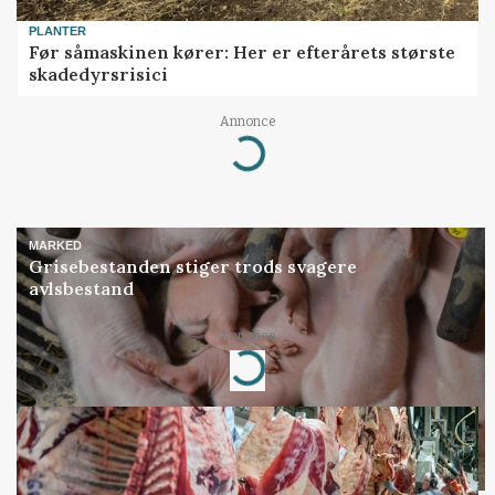
PLANTER
Før såmaskinen kører: Her er efterårets største
skadedyrsrisici
Annonce
Loading...
MARKED
Grisebestanden stiger trods svagere
avlsbestand
Annonce
Loading...