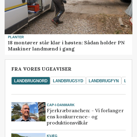
PLANTER
18 montører står klar i høsten: Sådan holder PN
Maskiner landmænd i gang
FRA VORES UGEAVISER
LANDBRUGNORD
LANDBRUGSYD
LANDBRUGFYN
LAND
CAP-I-DANMARK
Fjerkræbranchen: - Vi forlanger
ens konkurrence- og
produktionsvilkår
KVÆG