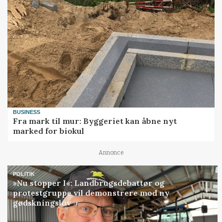
BUSINESS
Fra mark til mur: Byggeriet kan åbne nyt
marked for biokul
Annonce
POLITIK
»Nu stopper I«: Landbrugsdebattør og
protestgruppe vil demonstrere mod ny
gødskningslov