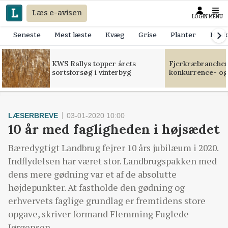
Læs e-avisen
LOGIN
MENU
Seneste
Mest læste
Kvæg
Grise
Planter
Mask
KWS Rallys topper årets
Fjerkræbranchen:
sortsforsøg i vinterbyg
konkurrence- og
LÆSERBREVE
03-01-2020 10:00
10 år med fagligheden i højsædet
Bæredygtigt Landbrug fejrer 10 års jubilæum i 2020.
Indflydelsen har været stor. Landbrugspakken med
dens mere gødning var et af de absolutte
højdepunkter. At fastholde den gødning og
erhvervets faglige grundlag er fremtidens store
opgave, skriver formand Flemming Fuglede
Jørgensen.