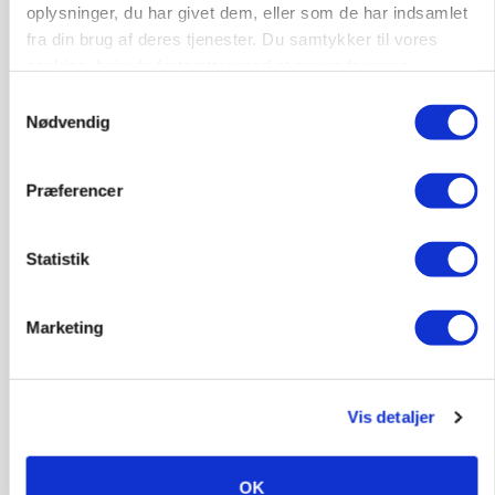
oplysninger, du har givet dem, eller som de har indsamlet
Kalvepasser til ejendom i udvikling søges
fra din brug af deres tjenester. Du samtykker til vores
cookies, hvis du fortsætter med at anvende vores
Kalve
hjemmeside.
Samtykkevalg
Nødvendig
6392, Bolderslev
03. aug.
Præferencer
Leder til klimastald
Statistik
Klimastald
Marketing
9670, Løgstør
03. aug.
Vis detaljer
OK