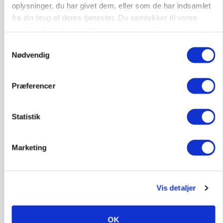
oplysninger, du har givet dem, eller som de har indsamlet
fra din brug af deres tjenester. Du samtykker til vores
MASKINER
Forserie til selvkørende skårlægger afprøves i år
cookies, hvis du fortsætter med at anvende vores
Loading...
hjemmeside.
Samtykkevalg
Annonce
Nødvendig
Præferencer
Jobs
Statistik
i samarbejde med
77
ledige stillinger
Marketing
Opret agent
Se alle jobs
Vis detaljer
Elevplads tilbydes ved Ringkøbing /
Trainee placement Ringkøbing
OK