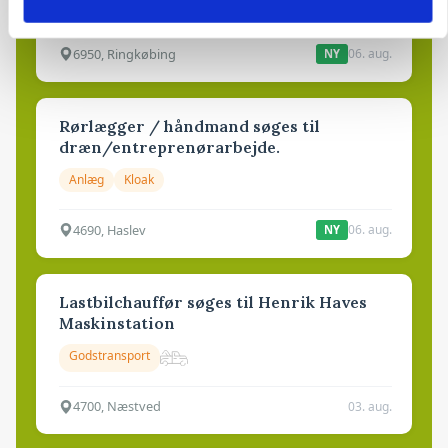
Grise
6950, Ringkøbing
06. aug.
NY
Rørlægger / håndmand søges til
dræn/entreprenørarbejde.
Anlæg
Kloak
4690, Haslev
06. aug.
NY
Lastbilchauffør søges til Henrik Haves
Maskinstation
Godstransport
4700, Næstved
03. aug.