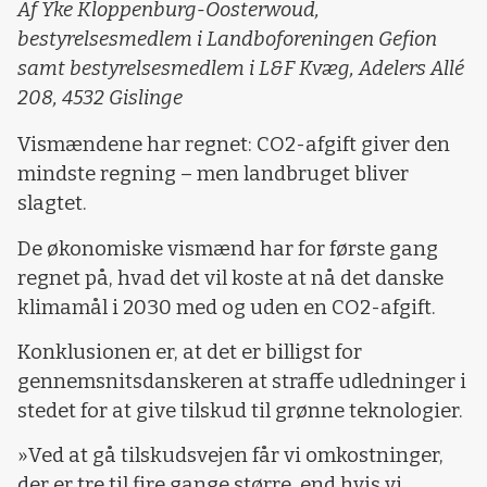
Af Yke Kloppenburg-Oosterwoud,
bestyrelsesmedlem i Landboforeningen Gefion
samt bestyrelsesmedlem i L&F Kvæg, Adelers Allé
208, 4532 Gislinge
Vismændene har regnet: CO2-afgift giver den
mindste regning – men landbruget bliver
slagtet.
De økonomiske vismænd har for første gang
regnet på, hvad det vil koste at nå det danske
klimamål i 2030 med og uden en CO2-afgift.
Konklusionen er, at det er billigst for
gennemsnitsdanskeren at straffe udledninger i
stedet for at give tilskud til grønne teknologier.
»Ved at gå tilskudsvejen får vi omkostninger,
der er tre til fire gange større, end hvis vi