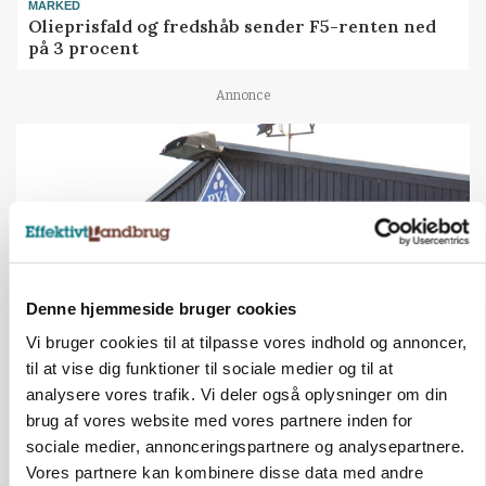
MARKED
Olieprisfald og fredshåb sender F5-renten ned
på 3 procent
Annonce
Denne hjemmeside bruger cookies
Vi bruger cookies til at tilpasse vores indhold og annoncer,
til at vise dig funktioner til sociale medier og til at
KULTUR
analysere vores trafik. Vi deler også oplysninger om din
Tæller Aabybro Mejeri og Axel Månsson: 21
brug af vores website med vores partnere inden for
fødevareproducenter indstillet til pris
sociale medier, annonceringspartnere og analysepartnere.
Vores partnere kan kombinere disse data med andre
Annonce