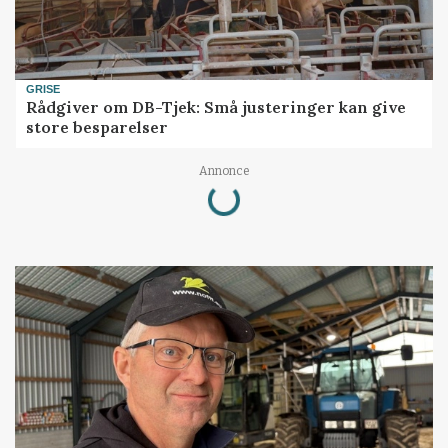
GRISE
Rådgiver om DB-Tjek: Små justeringer kan give
store besparelser
Annonce
Loading...