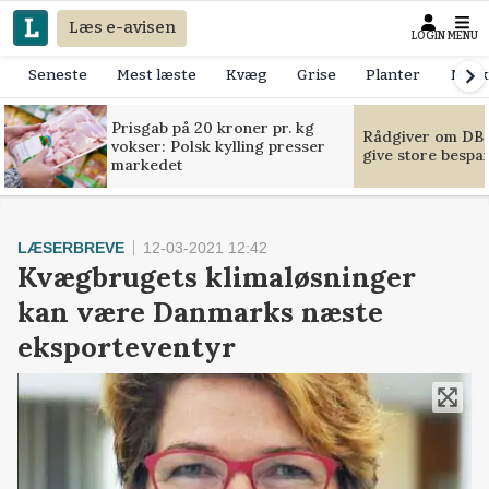
Læs e-avisen
LOGIN
MENU
Seneste
Mest læste
Kvæg
Grise
Planter
Mask
Prisgab på 20 kroner pr. kg
Rådgiver om DB-
vokser: Polsk kylling presser
give store bespa
markedet
LÆSERBREVE
12-03-2021 12:42
Kvægbrugets klimaløsninger
kan være Danmarks næste
eksporteventyr