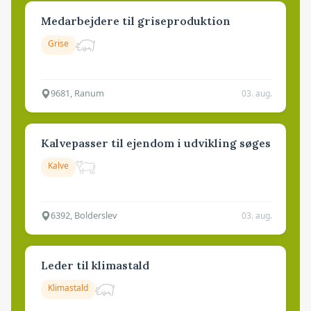
Medarbejdere til griseproduktion
Grise
9681, Ranum
03. aug.
Kalvepasser til ejendom i udvikling søges
Kalve
6392, Bolderslev
03. aug.
Leder til klimastald
Klimastald