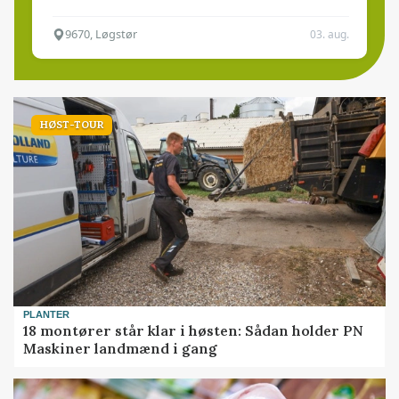
9670, Løgstør
03. aug.
HØST-TOUR
PLANTER
18 montører står klar i høsten: Sådan holder PN
Maskiner landmænd i gang