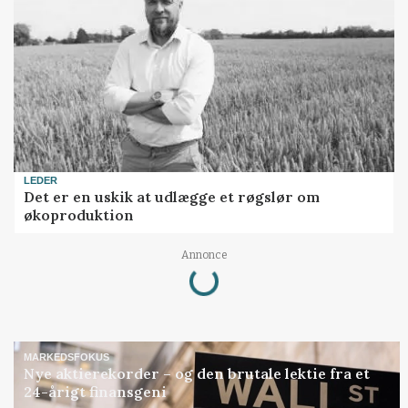
LEDER
Det er en uskik at udlægge et røgslør om
økoproduktion
Annonce
Loading...
MARKEDSFOKUS
Nye aktierekorder – og den brutale lektie fra et
24-årigt finansgeni