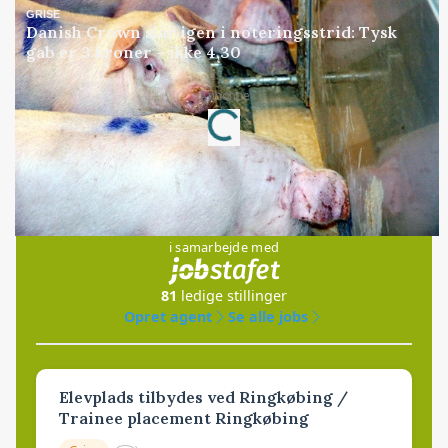
GRISE
Danish Crown slår igen i noteringsstrid: Tysk
gab er 3 kroner – ikke 4,30
Annonce
Loading...
Jobs
i samarbejde med
81
ledige stillinger
Opret agent
Se alle jobs
Elevplads tilbydes ved Ringkøbing /
Trainee placement Ringkøbing