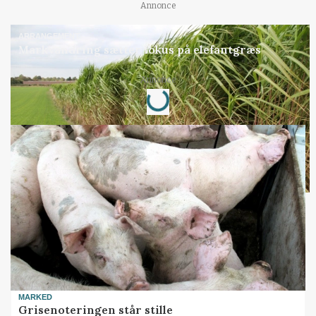
Annonce
ARRANGEMENT
Markvandring sætter fokus på elefantgræs
Loading...
Annonce
MARKED
Grisenoteringen står stille