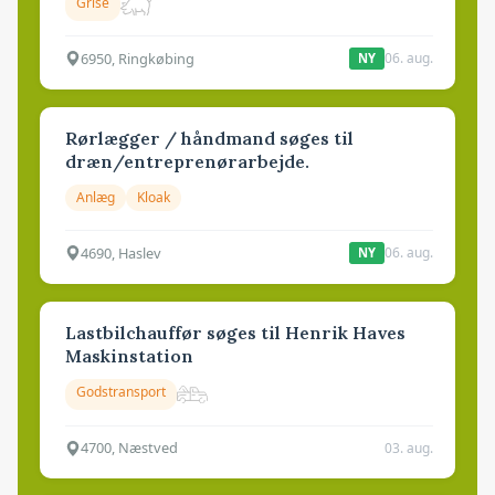
Grise
6950, Ringkøbing
06. aug.
NY
Rørlægger / håndmand søges til
dræn/entreprenørarbejde.
Anlæg
Kloak
4690, Haslev
06. aug.
NY
Lastbilchauffør søges til Henrik Haves
Maskinstation
Godstransport
4700, Næstved
03. aug.