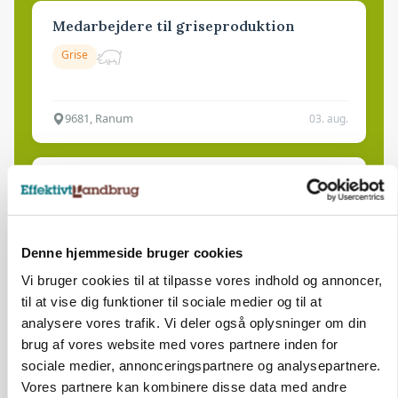
Medarbejdere til griseproduktion
Grise
9681, Ranum
03. aug.
Kalvepasser til ejendom i udvikling søges
Kalve
Denne hjemmeside bruger cookies
6392, Bolderslev
03. aug.
Vi bruger cookies til at tilpasse vores indhold og annoncer,
til at vise dig funktioner til sociale medier og til at
analysere vores trafik. Vi deler også oplysninger om din
Leder til klimastald
brug af vores website med vores partnere inden for
sociale medier, annonceringspartnere og analysepartnere.
Klimastald
Vores partnere kan kombinere disse data med andre