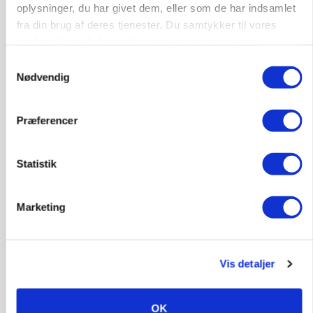
oplysninger, du har givet dem, eller som de har indsamlet
fra din brug af deres tjenester. Du samtykker til vores
9670, Løgstør
03. aug.
cookies, hvis du fortsætter med at anvende vores
hjemmeside.
Samtykkevalg
Nødvendig
Præferencer
Statistik
Marketing
BUSINESS
Lave grisepriser og nye regler øger landbobanks
Vis detaljer
forsigtighed
OK