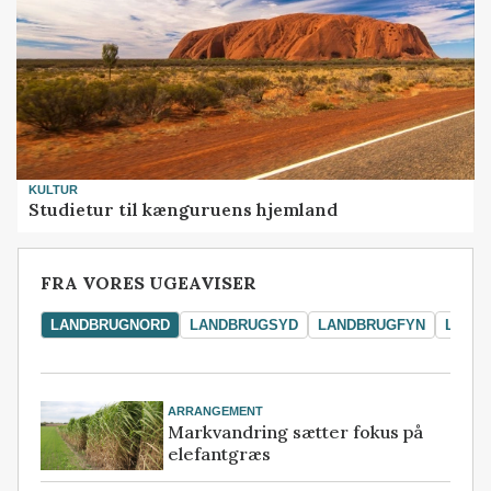
KULTUR
Studietur til kænguruens hjemland
FRA VORES UGEAVISER
LANDBRUGNORD
LANDBRUGSYD
LANDBRUGFYN
LAND
ARRANGEMENT
Markvandring sætter fokus på
elefantgræs