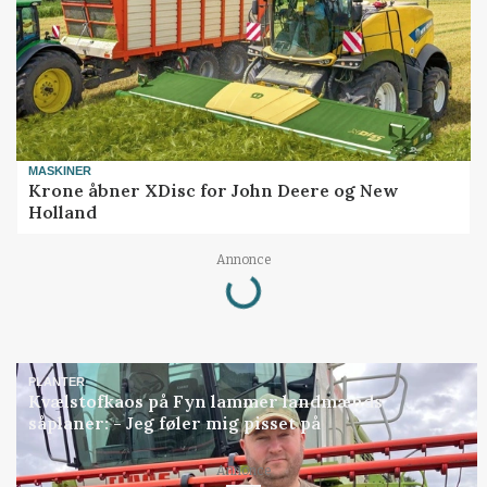
MASKINER
Krone åbner XDisc for John Deere og New
Holland
Loading...
Annonce
PLANTER
Kvælstofkaos på Fyn lammer landmænds
såplaner: - Jeg føler mig pisset på
Loading...
Annonce