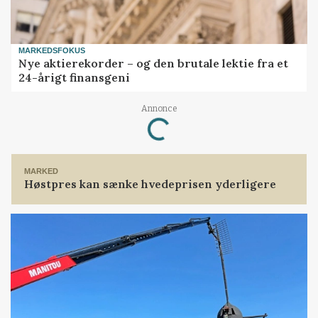
MARKEDSFOKUS
Nye aktierekorder – og den brutale lektie fra et
24-årigt finansgeni
Annonce
Loading...
MARKED
Høstpres kan sænke hvedeprisen yderligere