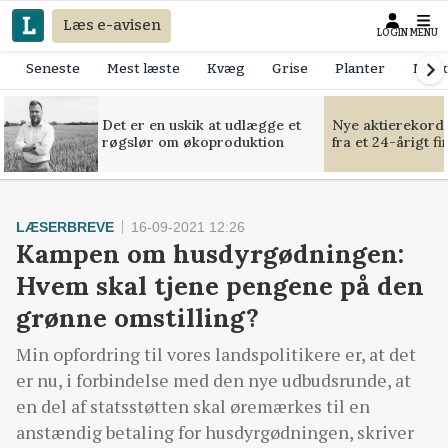
Læs e-avisen
LOGIN
MENU
Seneste
Mest læste
Kvæg
Grise
Planter
Mask
Det er en uskik at udlægge et
Nye aktierekorde
røgslør om økoproduktion
fra et 24-årigt f
LÆSERBREVE
16-09-2021 12:26
Kampen om husdyrgødningen:
Hvem skal tjene pengene på den
grønne omstilling?
Min opfordring til vores landspolitikere er, at det
er nu, i forbindelse med den nye udbudsrunde, at
en del af statsstøtten skal øremærkes til en
anstændig betaling for husdyrgødningen, skriver