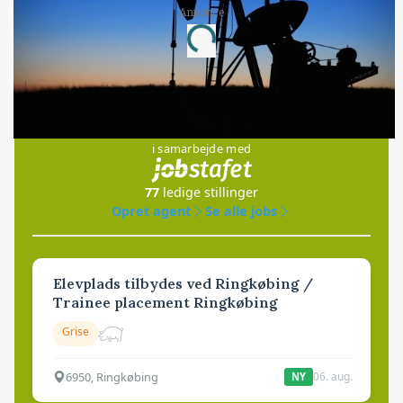
Loading...
Annonce
Jobs
i samarbejde med
77
ledige stillinger
Opret agent
Se alle jobs
Elevplads tilbydes ved Ringkøbing /
Trainee placement Ringkøbing
Grise
6950, Ringkøbing
06. aug.
NY