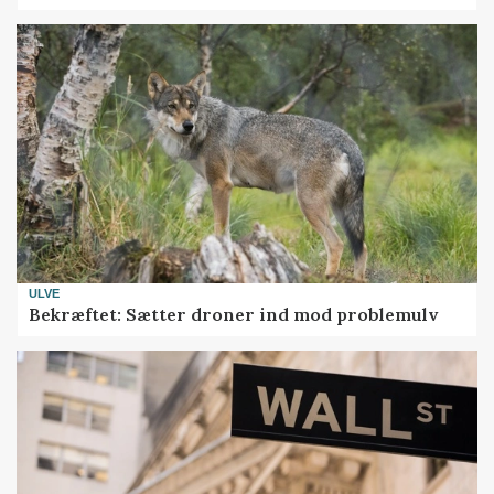
ULVE
Bekræftet: Sætter droner ind mod problemulv