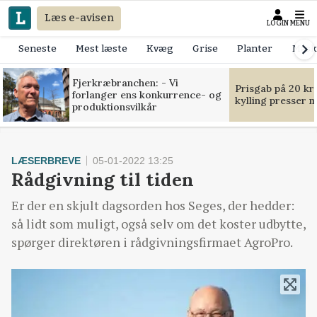
Læs e-avisen
LOGIN
MENU
Seneste
Mest læste
Kvæg
Grise
Planter
Mask
Fjerkræbranchen: - Vi
Prisgab på 20 kr
forlanger ens konkurrence- og
kylling presser 
produktionsvilkår
LÆSERBREVE
05-01-2022 13:25
Rådgivning til tiden
Er der en skjult dagsorden hos Seges, der hedder:
så lidt som muligt, også selv om det koster udbytte,
spørger direktøren i rådgivningsfirmaet AgroPro.