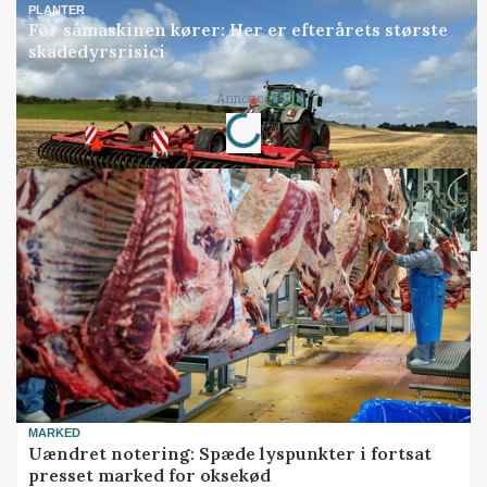
PLANTER
Før såmaskinen kører: Her er efterårets største
skadedyrsrisici
Annonce
Loading...
MARKED
Uændret notering: Spæde lyspunkter i fortsat
presset marked for oksekød