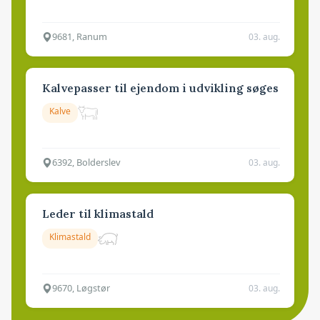
9681, Ranum
03. aug.
Kalvepasser til ejendom i udvikling søges
Kalve
6392, Bolderslev
03. aug.
Leder til klimastald
Klimastald
9670, Løgstør
03. aug.