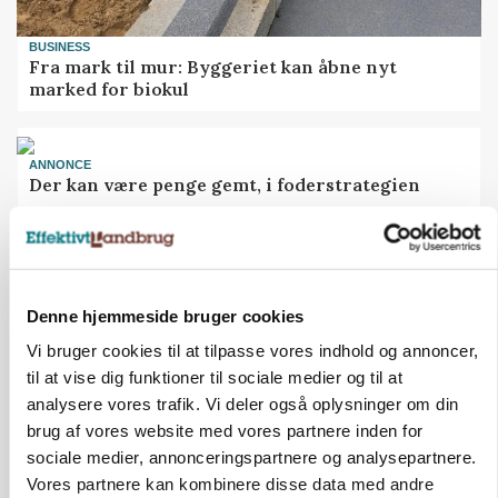
BUSINESS
Fra mark til mur: Byggeriet kan åbne nyt
marked for biokul
ANNONCE
Der kan være penge gemt, i foderstrategien
BUSINESS
Ejer eller medejer? Nyt tv-format
udfordrer landbrugets
ejerstruktur
Denne hjemmeside bruger cookies
Vi bruger cookies til at tilpasse vores indhold og annoncer,
POLITIK
til at vise dig funktioner til sociale medier og til at
Folketinget behandler ny
gødskningslov: Sådan kan den
analysere vores trafik. Vi deler også oplysninger om din
ændre din bedrift fra 2027
brug af vores website med vores partnere inden for
sociale medier, annonceringspartnere og analysepartnere.
Vores partnere kan kombinere disse data med andre
MEST LÆSTE
SENESTE NYT