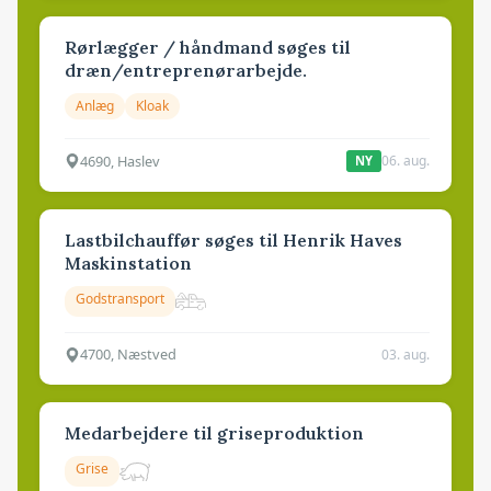
Rørlægger / håndmand søges til
dræn/entreprenørarbejde.
Anlæg
Kloak
4690, Haslev
06. aug.
NY
Lastbilchauffør søges til Henrik Haves
Maskinstation
Godstransport
4700, Næstved
03. aug.
Medarbejdere til griseproduktion
Grise