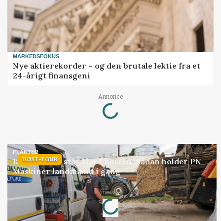
MARKEDSFOKUS
Nye aktierekorder – og den brutale lektie fra et
24-årigt finansgeni
Annonce
Loading...
PLANTER
HØST-TOUR
18 montører står klar i høsten: Sådan holder PN
Maskiner landmænd i gang
Annonce
Loading...