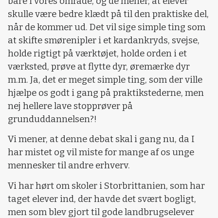
bare i vores område, og de mener, at elever
skulle være bedre klædt på til den praktiske del,
når de kommer ud. Det vil sige simple ting som
at skifte smørenipler i et kardankryds, svejse,
holde rigtigt på værktøjet, holde orden i et
værksted, prøve at flytte dyr, øremærke dyr
m.m. Ja, det er meget simple ting, som der ville
hjælpe os godt i gang på praktikstederne, men
nej hellere lave stopprøver på
grunduddannelsen?!
Vi mener, at denne debat skal i gang nu, da I
har mistet og vil miste for mange af os unge
mennesker til andre erhverv.
Vi har hørt om skoler i Storbrittanien, som har
taget elever ind, der havde det svært bogligt,
men som blev gjort til gode landbrugselever