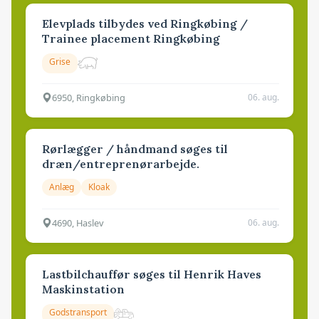
Elevplads tilbydes ved Ringkøbing /
Trainee placement Ringkøbing
Grise
6950, Ringkøbing
06. aug.
Rørlægger / håndmand søges til
dræn/entreprenørarbejde.
Anlæg
Kloak
4690, Haslev
06. aug.
Lastbilchauffør søges til Henrik Haves
Maskinstation
Godstransport