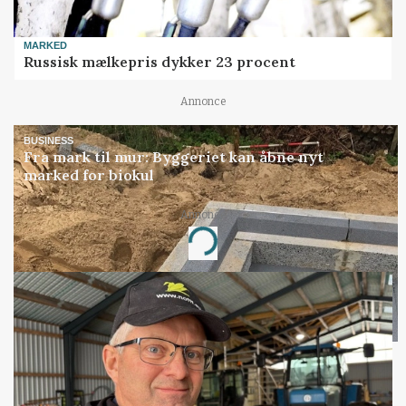
MARKED
Russisk mælkepris dykker 23 procent
Annonce
BUSINESS
Fra mark til mur: Byggeriet kan åbne nyt
marked for biokul
Annonce
Loading...