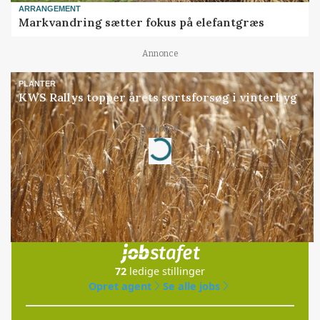
ARRANGEMENT
Markvandring sætter fokus på elefantgræs
Annonce
PLANTER
KWS Rallys topper årets sortsforsøg i vinterbyg
Annonce
Loading...
Jobs
i samarbejde med
72
ledige stillinger
Opret agent
Se alle jobs