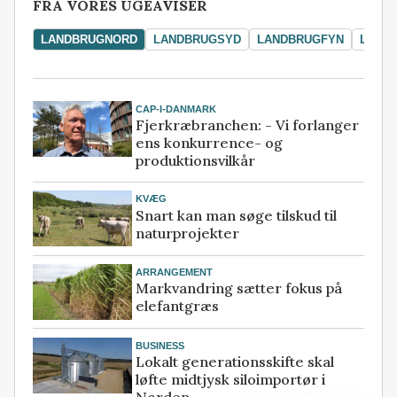
FRA VORES UGEAVISER
LANDBRUGNORD
LANDBRUGSYD
LANDBRUGFYN
LAND
CAP-I-DANMARK
Fjerkræbranchen: - Vi forlanger
ens konkurrence- og
produktionsvilkår
KVÆG
Snart kan man søge tilskud til
naturprojekter
ARRANGEMENT
Markvandring sætter fokus på
elefantgræs
BUSINESS
Lokalt generationsskifte skal
løfte midtjysk siloimportør i