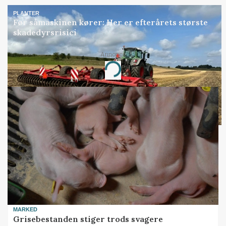
PLANTER
Før såmaskinen kører: Her er efterårets største
skadedyrsrisici
Annonce
Loading...
MARKED
Grisebestanden stiger trods svagere