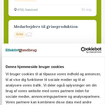
4700, Næstved
03. aug.
Medarbejdere til griseproduktion
Grise
9681, Ranum
03. aug.
Denne hjemmeside bruger cookies
Kalvepasser til ejendom i udvikling søges
Vi bruger cookies til at tilpasse vores indhold og annoncer,
Kalve
til at vise dig funktioner til sociale medier og til at
analysere vores trafik. Vi deler også oplysninger om din
brug af vores website med vores partnere inden for
6392, Bolderslev
03. aug.
sociale medier, annonceringspartnere og analysepartnere.
Vores partnere kan kombinere disse data med andre