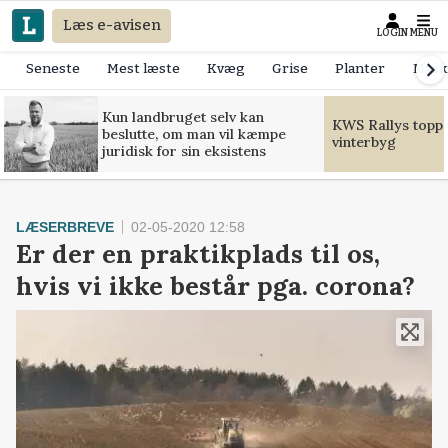
Læs e-avisen
LOGIN
MENU
Seneste
Mest læste
Kvæg
Grise
Planter
Mask
Kun landbruget selv kan
KWS Rallys toppe
beslutte, om man vil kæmpe
vinterbyg
juridisk for sin eksistens
LÆSERBREVE
02-05-2020 12:58
Er der en praktikplads til os,
hvis vi ikke består pga. corona?