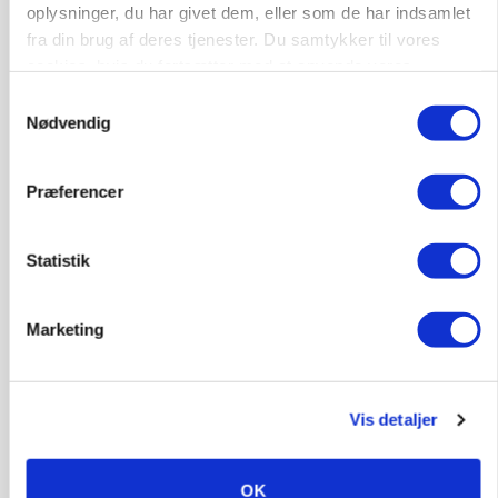
oplysninger, du har givet dem, eller som de har indsamlet
Leder til klimastald
fra din brug af deres tjenester. Du samtykker til vores
Klimastald
cookies, hvis du fortsætter med at anvende vores
hjemmeside.
Samtykkevalg
Nødvendig
9670, Løgstør
03. aug.
Præferencer
Statistik
Marketing
Vis detaljer
CAP-I-DANMARK
OK