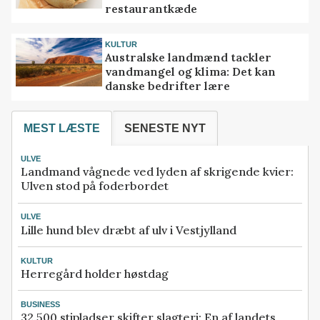
restaurantkæde
KULTUR
Australske landmænd tackler
vandmangel og klima: Det kan
danske bedrifter lære
MEST LÆSTE
SENESTE NYT
ULVE
Landmand vågnede ved lyden af skrigende kvier:
Ulven stod på foderbordet
ULVE
Lille hund blev dræbt af ulv i Vestjylland
KULTUR
Herregård holder høstdag
BUSINESS
32.500 stipladser skifter slagteri: En af landets