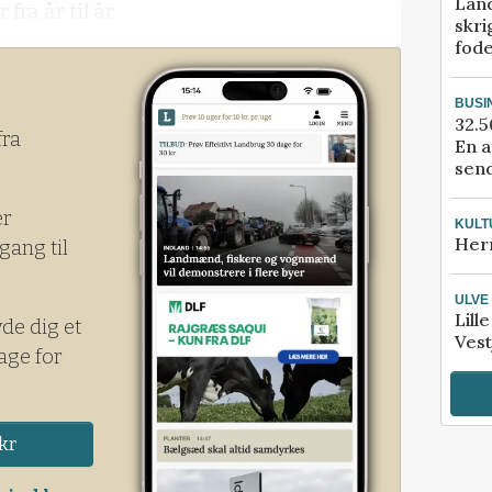
Lan
fra år til år.
skri
fod
BUSI
32.5
fra
En a
send
er
KULT
Her
gang til
ULVE
Lill
yde dig et
Vest
age for
kr