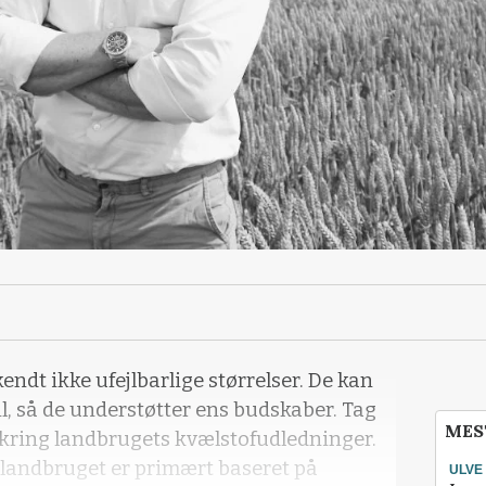
ndt ikke ufejlbarlige størrelser. De kan
til, så de understøtter ens budskaber. Tag
MES
kring landbrugets kvælstofudledninger.
f landbruget er primært baseret på
ULVE