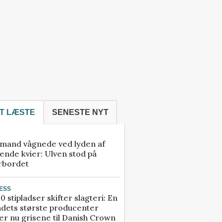
T LÆSTE
SENESTE NYT
mand vågnede ved lyden af
ende kvier: Ulven stod på
rbordet
ESS
0 stipladser skifter slagteri: En
ndets største producenter
r nu grisene til Danish Crown