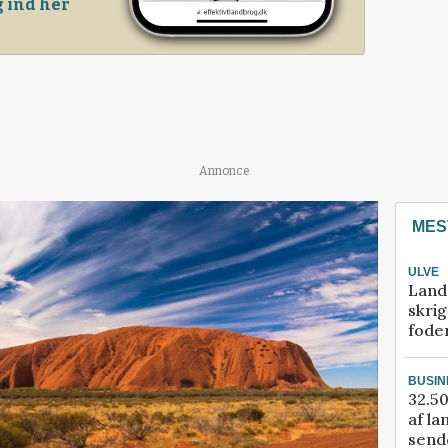
 ind her
Annonce
MES
ULVE
Land
skrig
fode
BUSIN
32.50
af la
sende