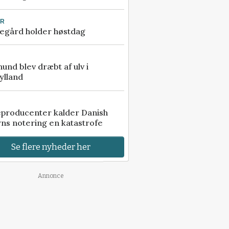
UR
egård holder høstdag
 hund blev dræbt af ulv i
ylland
eproducenter kalder Danish
ns notering en katastrofe
Se flere nyheder her
Annonce