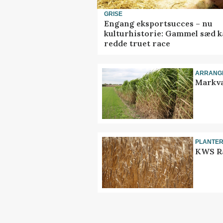
GRISE
Engang eksportsucces – nu
kulturhistorie: Gammel sæd 
redde truet race
ARRANG
Markva
PLANTE
KWS Ra