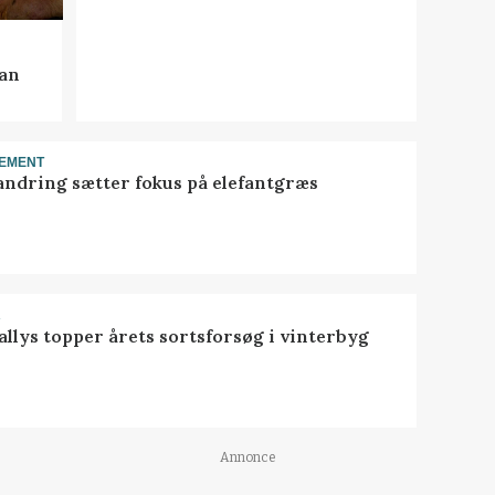
kan
EMENT
ndring sætter fokus på elefantgræs
R
llys topper årets sortsforsøg i vinterbyg
Annonce