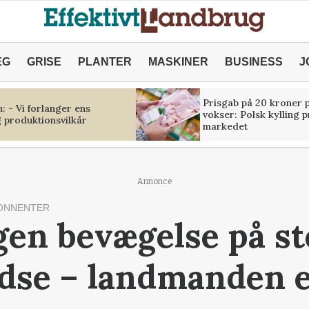
ÆG
GRISE
PLANTER
MASKINER
BUSINESS
J
Prisgab på 20 kroner p
 - Vi forlanger ens
vokser: Polsk kylling 
 produktionsvilkår
markedet
Annonce
ONNENTER
gen bevægelse på st
dse – landmanden e