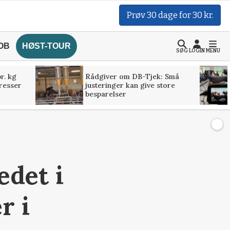
Prøv 30 dage for 30 kr.
OB
HØST-TOUR
SØG
LOGIN
MENU
r. kg
Rådgiver om DB-Tjek: Små
presser
justeringer kan give store
besparelser
edet i
r i