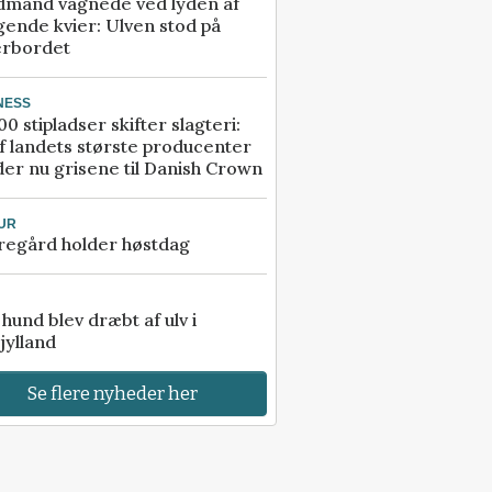
dmand vågnede ved lyden af
gende kvier: Ulven stod på
erbordet
NESS
00 stipladser skifter slagteri:
f landets største producenter
er nu grisene til Danish Crown
UR
regård holder høstdag
e hund blev dræbt af ulv i
jylland
Se flere nyheder her