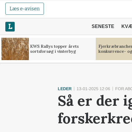
Læs e-avisen
SENESTE
KV
KWS Rallys topper årets
Fjerkræbranchen:
sortsforsøg i vinterbyg
konkurrence- og
LEDER
13-01-2025 12:06
FOR AB
Så er der i
forskerkre