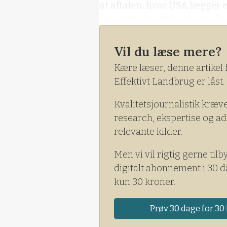
at aftalen, hvor USA lægger e
europæiske varer, var den bed
Uagtet, at der intet gives den
til at købe gas, olie og våben
Vil du læse mere?
Kære læser, denne artikel 
Effektivt Landbrug er låst.
Kvalitetsjournalistik kræv
research, ekspertise og ad
relevante kilder.
Men vi vil rigtig gerne tilb
digitalt abonnement i 30 d
kun 30 kroner.
Prøv 30 dage for 30 