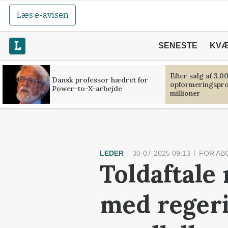
Læs e-avisen
SENESTE
KV
Efter salg af 3.0
Dansk professor hædret for
opformeringsprof
Power-to-X-arbejde
millioner
LEDER
30-07-2025 09:13
FOR AB
Toldaftale
med regeri