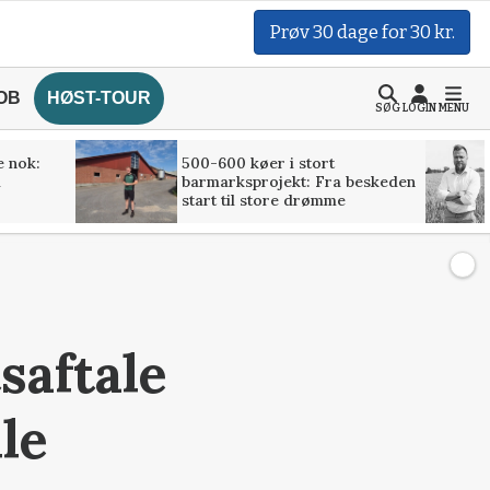
Prøv 30 dage for 30 kr.
OB
HØST-TOUR
SØG
LOGIN
MENU
e nok:
500-600 køer i stort
l
barmarksprojekt: Fra beskeden
start til store drømme
saftale
le