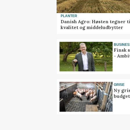
PLANTER
Danish Agro: Høsten tegner ti
kvalitet og middeludbytter
BUSINES
Finsk 
- Ambi
GRISE
Ny gri
budget