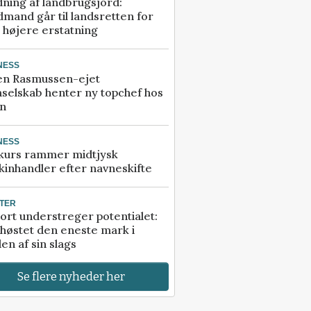
ning af landbrugsjord:
mand går til landsretten for
å højere erstatning
NESS
en Rasmussen-ejet
selskab henter ny topchef hos
an
NESS
kurs rammer midtjysk
inhandler efter navneskifte
TER
ort understreger potentialet:
høstet den eneste mark i
en af sin slags
Se flere nyheder her