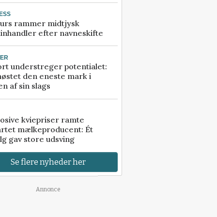
ESS
urs rammer midtjysk
inhandler efter navneskifte
TER
rt understreger potentialet:
høstet den eneste mark i
n af sin slags
osive kviepriser ramte
artet mælkeproducent: Ét
lg gav store udsving
Se flere nyheder her
Annonce