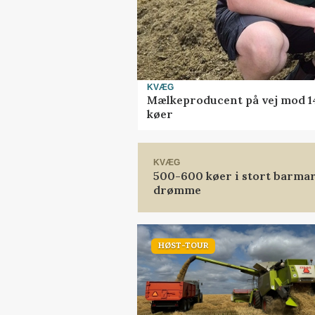
KVÆG
Mælkeproducent på vej mod 14.
køer
KVÆG
500-600 køer i stort barmark
drømme
HØST-TOUR