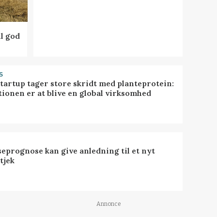
l god
S
startup tager store skridt med planteprotein:
tionen er at blive en global virksomhed
seprognose kan give anledning til et nyt
tjek
Annonce