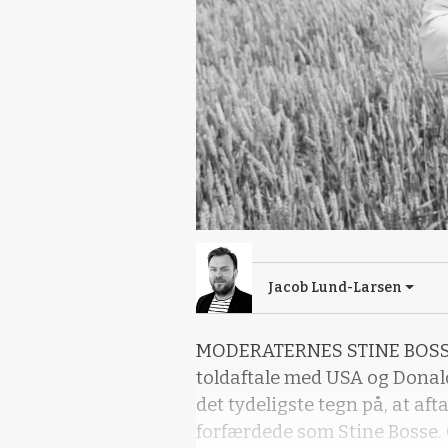
Jacob Lund-Larsen
MODERATERNES STINE BOSSE er
toldaftale med USA og Donal
det tydeligste tegn på, at aft
forfærdede som Stine Bosse. 