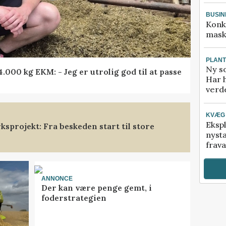
BUSIN
Konk
mask
PLAN
Ny so
000 kg EKM: - Jeg er utrolig god til at passe
Har 
verde
KVÆG
Ekspl
sprojekt: Fra beskeden start til store
nyst
frava
ANNONCE
Der kan være penge gemt, i
foderstrategien