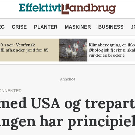
ÆG
GRISE
PLANTER
MASKINER
BUSINESS
J
00 søer: Vestfynsk
Klimaberegning er ikk
il afhænder jord for 85
Økologisk fjerkræ ska
vurderes bredere
Annonce
ONNENTER
 med USA og trepart
ngen har principiel