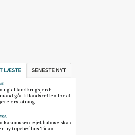
T LÆSTE
SENESTE NYT
ND
ning af landbrugsjord:
and går til landsretten for at
jere erstatning
ESS
n Rasmussen-ejet halmselskab
r ny topchef hos Tican