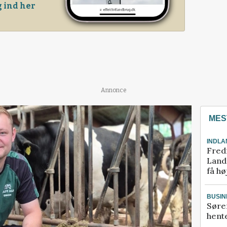
 ind her
Annonce
MES
INDLA
Fred
Landm
få hø
BUSIN
Søre
hente