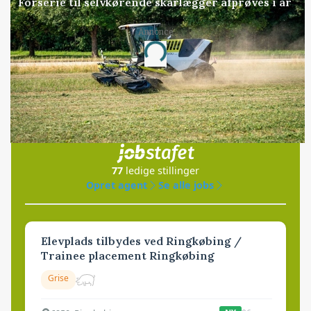
Forserie til selvkørende skårlægger afprøves i år
Annonce
Loading...
Jobs
i samarbejde med
77
ledige stillinger
Opret agent
Se alle jobs
Elevplads tilbydes ved Ringkøbing /
Trainee placement Ringkøbing
Grise