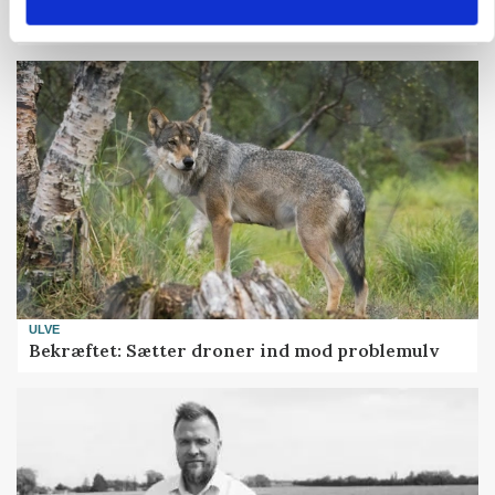
Uændret notering: Spæde lyspunkter i fortsat
presset marked for oksekød
ULVE
Bekræftet: Sætter droner ind mod problemulv