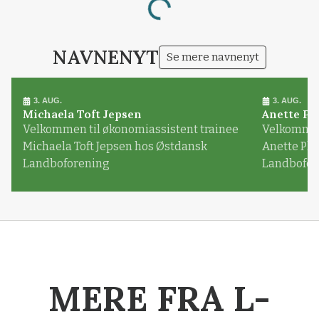
Loading...
NAVNENYT
Se mere navnenyt
3. AUG.
3. AUG.
Michaela Toft Jepsen
Anette Pl
Velkommen til økonomiassistent trainee
Velkommen 
Michaela Toft Jepsen hos Østdansk
Anette Pl
Landboforening
Landbofor
MERE FRA L-