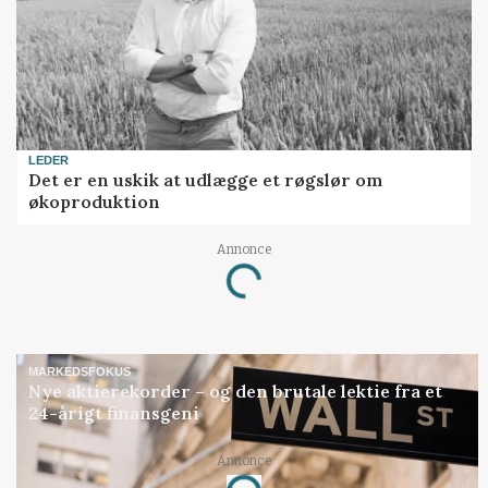
LEDER
Det er en uskik at udlægge et røgslør om
økoproduktion
Annonce
Loading...
MARKEDSFOKUS
Nye aktierekorder – og den brutale lektie fra et
24-årigt finansgeni
Annonce
Loading...