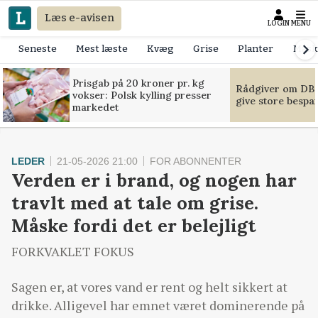
Læs e-avisen
LOGIN
MENU
Seneste
Mest læste
Kvæg
Grise
Planter
Mask
Prisgab på 20 kroner pr. kg
Rådgiver om DB-
vokser: Polsk kylling presser
give store bespa
markedet
LEDER
21-05-2026 21:00
FOR ABONNENTER
Verden er i brand, og nogen har
travlt med at tale om grise.
Måske fordi det er belejligt
FORKVAKLET FOKUS
Sagen er, at vores vand er rent og helt sikkert at
drikke. Alligevel har emnet været dominerende på