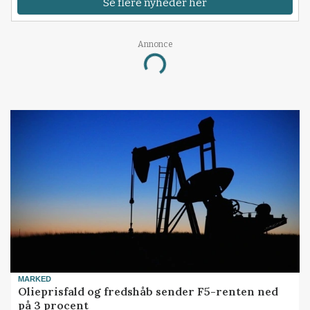
Se flere nyheder her
Annonce
Loading...
MARKED
Olieprisfald og fredshåb sender F5-renten ned
på 3 procent