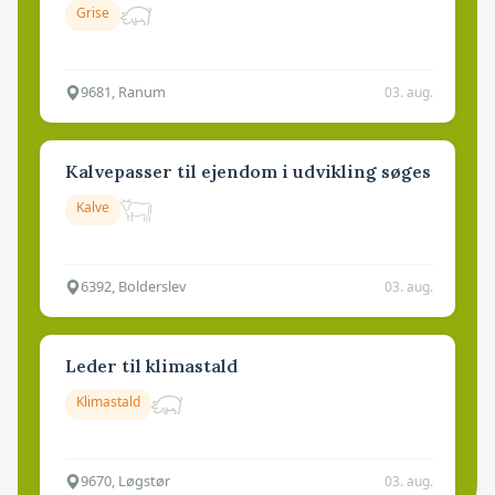
Grise
9681, Ranum
03. aug.
Kalvepasser til ejendom i udvikling søges
Kalve
6392, Bolderslev
03. aug.
Leder til klimastald
Klimastald
9670, Løgstør
03. aug.