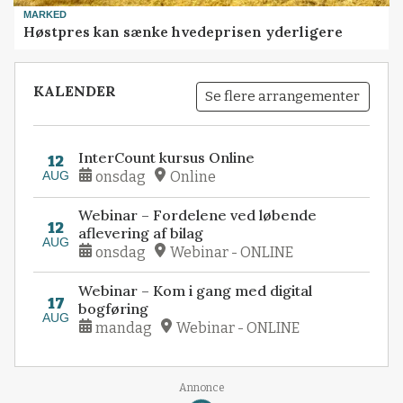
MARKED
Høstpres kan sænke hvedeprisen yderligere
KALENDER
Se flere arrangementer
InterCount kursus Online
12
AUG
onsdag
Online
Webinar – Fordelene ved løbende
12
aflevering af bilag
AUG
onsdag
Webinar - ONLINE
Webinar – Kom i gang med digital
17
bogføring
AUG
mandag
Webinar - ONLINE
Annonce