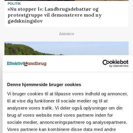
POLITIK
»Nu stopper I«: Landbrugsdebattør og
protestgruppe vil demonstrere mod ny
gødskningslov
Annonce
Denne hjemmeside bruger cookies
Vi bruger cookies til at tilpasse vores indhold og annoncer,
til at vise dig funktioner til sociale medier og til at
analysere vores trafik. Vi deler også oplysninger om din
KVÆG
brug af vores website med vores partnere inden for
Snart kan man søge tilskud til naturprojekter
sociale medier, annonceringspartnere og analysepartnere.
Vores partnere kan kombinere disse data med andre
Annonce