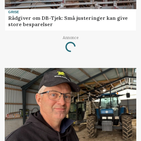
GRISE
Rådgiver om DB-Tjek: Små justeringer kan give
store besparelser
Annonce
Loading...