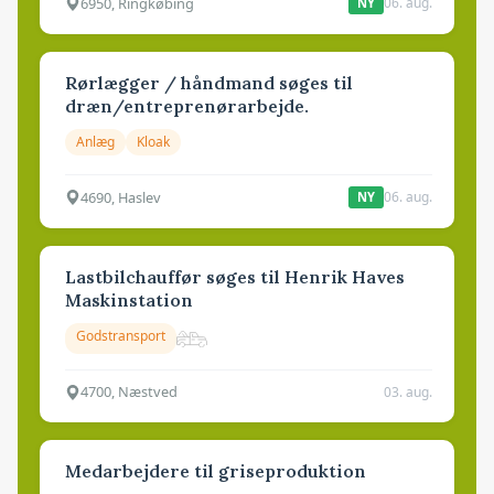
6950, Ringkøbing
06. aug.
NY
Rørlægger / håndmand søges til
dræn/entreprenørarbejde.
Anlæg
Kloak
4690, Haslev
06. aug.
NY
Lastbilchauffør søges til Henrik Haves
Maskinstation
Godstransport
4700, Næstved
03. aug.
Medarbejdere til griseproduktion