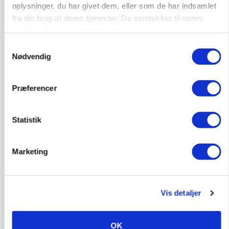
oplysninger, du har givet dem, eller som de har indsamlet
fra din brug af deres tjenester. Du samtykker til vores
PLANTER
Før såmaskinen kører: Her er efterårets største
cookies, hvis du fortsætter med at anvende vores
skadedyrsrisici
hjemmeside.
Samtykkevalg
Nødvendig
Annonce
Loading...
Præferencer
Statistik
Marketing
Vis detaljer
MARKED
OK