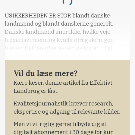
Loading...
USIKKERHEDEN ER STOR blandt danske
landmænd og blandt danskerne generelt.
Danske landmænd aner ikke, hvilke veje
trepartsvindene og kvælstofreguleringen
blæser. Det påvirker evnen og lysten til at
investere i blinde. Kommunernes
Landsforening taler nu åbent om at genbesøge
Vil du læse mere?
treparten, så usikkert er det hele.
Kære læser, denne artikel fra Effektivt
Landbrug er låst.
Kvalitetsjournalistik kræver research,
ekspertise og adgang til relevante kilder.
Men vi vil rigtig gerne tilbyde dig et
digitalt abonnement i 30 dage for kun