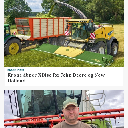
MASKINER
Krone åbner XDisc for John Deere og New
Holland