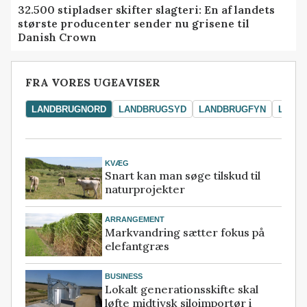
32.500 stipladser skifter slagteri: En af landets
største producenter sender nu grisene til
Danish Crown
FRA VORES UGEAVISER
LANDBRUGNORD
LANDBRUGSYD
LANDBRUGFYN
LAND
KVÆG
Snart kan man søge tilskud til
naturprojekter
ARRANGEMENT
Markvandring sætter fokus på
elefantgræs
BUSINESS
Lokalt generationsskifte skal
løfte midtjysk siloimportør i