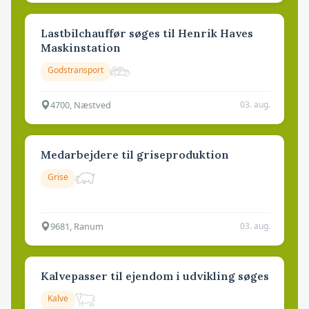
Lastbilchauffør søges til Henrik Haves
Maskinstation
Godstransport
4700, Næstved
03. aug.
Medarbejdere til griseproduktion
Grise
9681, Ranum
03. aug.
Kalvepasser til ejendom i udvikling søges
Kalve