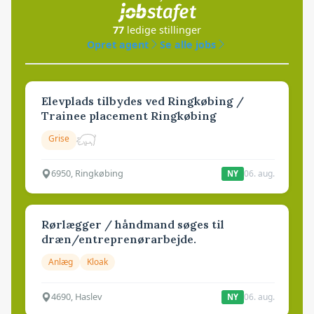
77
ledige stillinger
Opret agent
Se alle jobs
Elevplads tilbydes ved Ringkøbing /
Trainee placement Ringkøbing
Grise
6950, Ringkøbing
06. aug.
NY
Rørlægger / håndmand søges til
dræn/entreprenørarbejde.
Anlæg
Kloak
4690, Haslev
06. aug.
NY