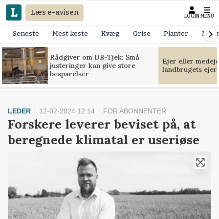
Læs e-avisen
LOGIN
MENU
Seneste
Mest læste
Kvæg
Grise
Planter
Mask
Rådgiver om DB-Tjek: Små
Ejer eller medej
justeringer kan give store
landbrugets ejer
besparelser
LEDER
12-02-2024 12:14
FOR ABONNENTER
Forskere leverer beviset på, at
beregnede klimatal er useriøse