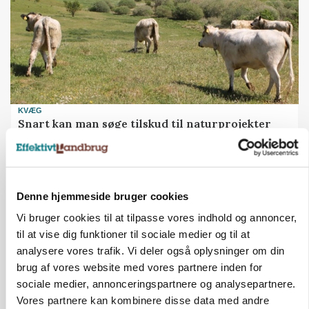
KVÆG
Snart kan man søge tilskud til naturprojekter
Annonce
PLANTER
Før såmaskinen kører: Her er efterårets største
Denne hjemmeside bruger cookies
skadedyrsrisici
Vi bruger cookies til at tilpasse vores indhold og annoncer,
til at vise dig funktioner til sociale medier og til at
Annonce
analysere vores trafik. Vi deler også oplysninger om din
Loading...
brug af vores website med vores partnere inden for
sociale medier, annonceringspartnere og analysepartnere.
Vores partnere kan kombinere disse data med andre