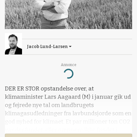
Jacob Lund-Larsen
Annonce
Loading...
DER ER STOR opstandelse over, at
klimaminister Lars Aagaard (M) i januar gik ud
og fejrede nye tal om landbrugets
klimagasudledninger fra lavbundsjorde som en
god nyhed for klimaet. Et par millioner ton CO2
var der fundet, eller nærmere ikke fundet i