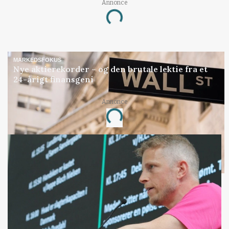
Annonce
Loading...
MARKEDSFOKUS
Nye aktierekorder – og den brutale lektie fra et
24-årigt finansgeni
Annonce
Loading...