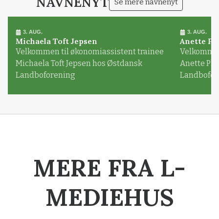
NAVNENYT
Se mere navnenyt
3. AUG.
3. AUG.
Michaela Toft Jepsen
Anette Pl
Velkommen til økonomiassistent trainee
Velkommen 
Michaela Toft Jepsen hos Østdansk
Anette Pl
Landboforening
Landbofor
MERE FRA L-
MEDIEHUS