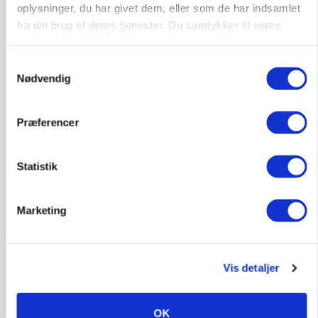
oplysninger, du har givet dem, eller som de har indsamlet
fra din brug af deres tjenester. Du samtykker til vores
cookies, hvis du fortsætter med at anvende vores
hjemmeside.
Samtykkevalg
Nødvendig
Præferencer
MARKED
Uændret notering: Spæde lyspunkter i fortsat
Statistik
presset marked for oksekød
Marketing
Vis detaljer
OK