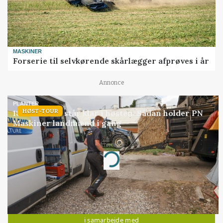
MASKINER
Forserie til selvkørende skårlægger afprøves i år
Annonce
PLANTER
HØST-TOUR
18 montører står klar i høsten: Sådan holder PN
Maskiner landmænd i gang
Annonce
Loading...
Jobs
i samarbejde med