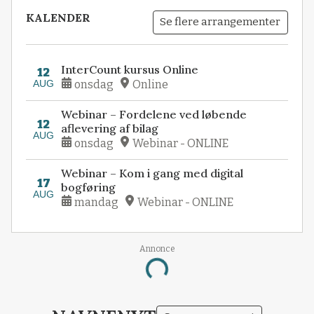
KALENDER
Se flere arrangementer
InterCount kursus Online
12
AUG
onsdag
Online
Webinar – Fordelene ved løbende
12
aflevering af bilag
AUG
onsdag
Webinar - ONLINE
Webinar – Kom i gang med digital
17
bogføring
AUG
mandag
Webinar - ONLINE
Annonce
Loading...