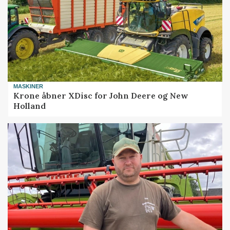
MASKINER
Krone åbner XDisc for John Deere og New
Holland