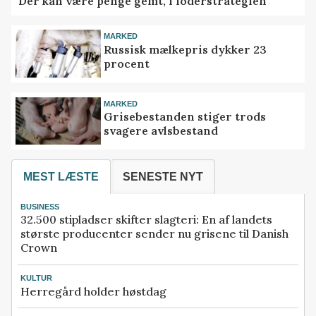
Der kan være penge gemt, i foderstrategien
MARKED
Russisk mælkepris dykker 23
procent
MARKED
Grisebestanden stiger trods
svagere avlsbestand
MEST LÆSTE
SENESTE NYT
BUSINESS
32.500 stipladser skifter slagteri: En af landets
største producenter sender nu grisene til Danish
Crown
KULTUR
Herregård holder høstdag