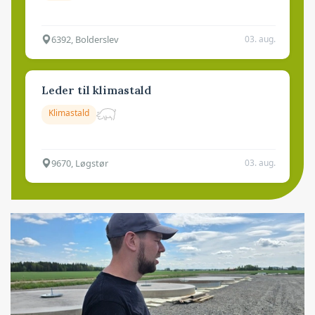
6392, Bolderslev
03. aug.
Leder til klimastald
Klimastald
9670, Løgstør
03. aug.