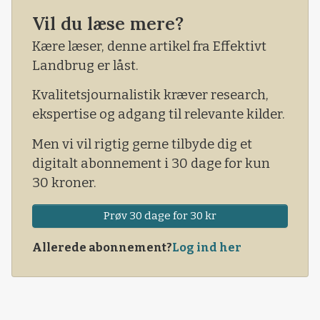
lavbundsjordenes Excel-ark. Og så var alt godt.
Vil du læse mere?
Eller i hvert fald bedre end før, lod ministeren os
forstå. Det samme gjorde fødevareminister
Kære læser, denne artikel fra Effektivt
Jacob Jensen (V).
Landbrug er låst.
Kvalitetsjournalistik kræver research,
ekspertise og adgang til relevante kilder.
Men vi vil rigtig gerne tilbyde dig et
digitalt abonnement i 30 dage for kun
30 kroner.
Prøv 30 dage for 30 kr
Allerede abonnement?
Log ind her