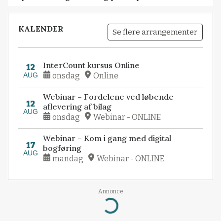
KALENDER
Se flere arrangementer
InterCount kursus Online
12
AUG
onsdag
Online
Webinar – Fordelene ved løbende
12
aflevering af bilag
AUG
onsdag
Webinar - ONLINE
Webinar – Kom i gang med digital
17
bogføring
AUG
mandag
Webinar - ONLINE
Annonce
Loading...