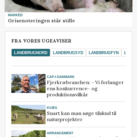
MARKED
Grisenoteringen står stille
FRA VORES UGEAVISER
LANDBRUGNORD
LANDBRUGSYD
LANDBRUGFYN
LAND
CAP-I-DANMARK
Fjerkræbranchen: - Vi forlanger
ens konkurrence- og
produktionsvilkår
KVÆG
Snart kan man søge tilskud til
naturprojekter
ARRANGEMENT