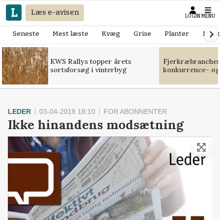
Læs e-avisen
LOGIN
MENU
Seneste
Mest læste
Kvæg
Grise
Planter
Mask
KWS Rallys topper årets
Fjerkræbranchen:
sortsforsøg i vinterbyg
konkurrence- og
LEDER
03-04-2018 18:10
FOR ABONNENTER
Ikke hinandens modsætning