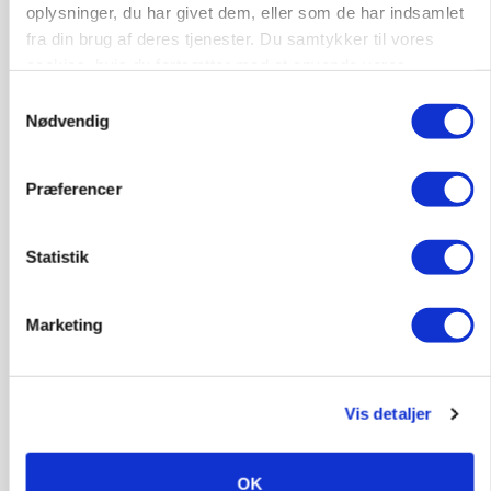
oplysninger, du har givet dem, eller som de har indsamlet
Annonce
fra din brug af deres tjenester. Du samtykker til vores
Loading...
cookies, hvis du fortsætter med at anvende vores
hjemmeside.
Samtykkevalg
Nødvendig
Præferencer
Statistik
Marketing
MARKED
Grisebestanden stiger trods svagere
avlsbestand
Vis detaljer
OK