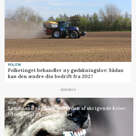
POLITIK
Folketinget behandler ny gødskningslov: Sådan
kan den ændre din bedrift fra 2027
Annonce
ULVE
Landmand vågnede ved lyden af skrigende kvier:
Ulven stod på foderbordet
Loading...
Annonce