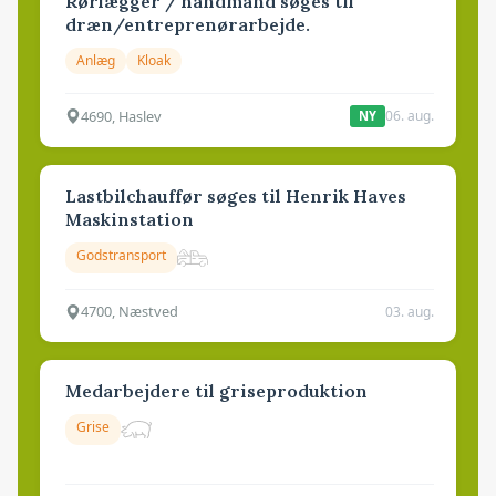
Rørlægger / håndmand søges til
dræn/entreprenørarbejde.
Anlæg
Kloak
4690, Haslev
06. aug.
NY
Lastbilchauffør søges til Henrik Haves
Maskinstation
Godstransport
4700, Næstved
03. aug.
Medarbejdere til griseproduktion
Grise