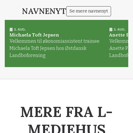
NAVNENYT
Se mere navnenyt
3. AUG.
3. AUG.
Michaela Toft Jepsen
Anette Pl
Velkommen til økonomiassistent trainee
Velkommen 
Michaela Toft Jepsen hos Østdansk
Anette Pl
Landboforening
Landbofor
MERE FRA L-
MEDIEHUS