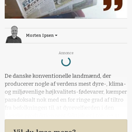
Morten Ipsen
Loading...
Annonce
De danske konventionelle landmænd, der
producerer nogle af verdens mest dyre-, klima-
og miljøvenlige højkvalitets-fødevarer, kæmper
paradoksalt nok med en for ringe grad af tiltro
fra befolkningen til, at dyrevelfærden i den
danske produktion rent faktisk er i top, og at
den er miljø- og klimamæssigt bæredygtig.
Imens bliver økologerne mødt med stor velvilje,