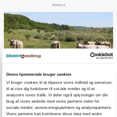
Annonce
Denne hjemmeside bruger cookies
KVÆG
Snart kan man søge tilskud til naturprojekter
Vi bruger cookies til at tilpasse vores indhold og annoncer,
til at vise dig funktioner til sociale medier og til at
Annonce
analysere vores trafik. Vi deler også oplysninger om din
brug af vores website med vores partnere inden for
PLANTER
sociale medier, annonceringspartnere og analysepartnere.
Før såmaskinen kører: Her er efterårets største
skadedyrsrisici
Vores partnere kan kombinere disse data med andre