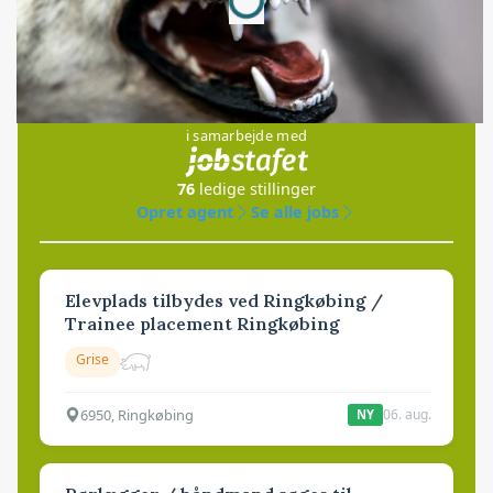
Jobs
i samarbejde med
76
ledige stillinger
Opret agent
Se alle jobs
Elevplads tilbydes ved Ringkøbing /
Trainee placement Ringkøbing
Grise
6950, Ringkøbing
06. aug.
NY