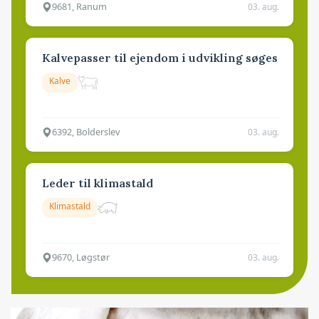
9681, Ranum
03. aug.
Kalvepasser til ejendom i udvikling søges
Kalve
6392, Bolderslev
03. aug.
Leder til klimastald
Klimastald
9670, Løgstør
03. aug.