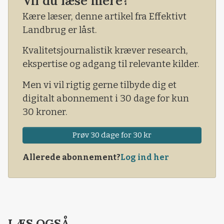
Vil du læse mere?
selvom også deres produktionsform har
Kære læser, denne artikel fra Effektivt
svagheder med hensyn til dyrevelfærd,
Landbrug er låst.
klimavenlighed, næringsstofudvaskning, m.v.
Kvalitetsjournalistik kræver research,
ekspertise og adgang til relevante kilder.
Men vi vil rigtig gerne tilbyde dig et
digitalt abonnement i 30 dage for kun
30 kroner.
Prøv 30 dage for 30 kr
Allerede abonnement?
Log ind her
LÆS OGSÅ