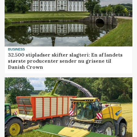
BUSINESS
32.500 stipladser skifter slagteri: En af landets
største producenter sender nu grisene til
Danish Crown