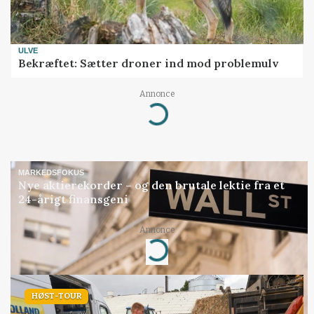
ULVE
Bekræftet: Sætter droner ind mod problemulv
Annonce
Loading...
MARKEDSFOKUS
Nye aktierekorder – og den brutale lektie fra et
24-årigt finansgeni
Annonce
Loading...
HØST-TOUR