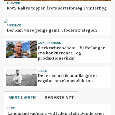
PLANTER
KWS Rallys topper årets sortsforsøg i vinterbyg
ANNONCE
Der kan være penge gemt, i foderstrategien
CAP-I-DANMARK
Fjerkræbranchen: - Vi forlanger
ens konkurrence- og
produktionsvilkår
LEDER
Det er en uskik at udlægge et
røgslør om økoproduktion
MEST LÆSTE
SENESTE NYT
ULVE
Landmand vågnede ved lyden af skrigende kvier: