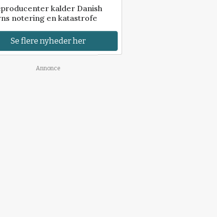
eproducenter kalder Danish
ns notering en katastrofe
Se flere nyheder her
Annonce