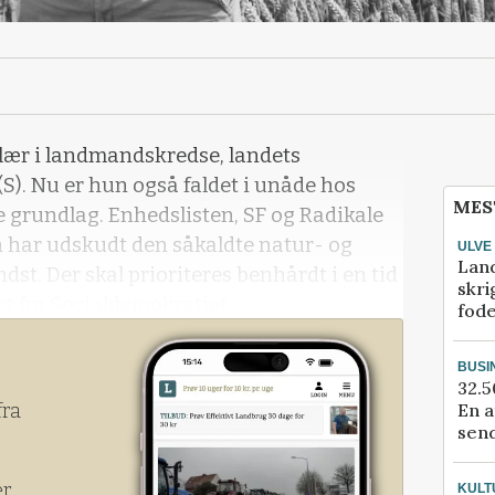
ær i landmandskredse, landets
S). Nu er hun også faldet i unåde hos
MES
 grundlag. Enhedslisten, SF og Radikale
en har udskudt den såkaldte natur- og
ULVE
Lan
dst. Der skal prioriteres benhårdt i en tid
skri
t fra Socialdemokratiet.
fod
BUSI
32.5
En a
fra
send
er
KULT