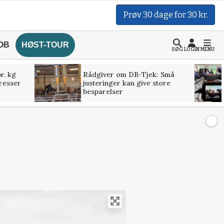
Prøv 30 dage for 30 kr.
OB
HØST-TOUR
SØG
LOGIN
MENU
r. kg
Rådgiver om DB-Tjek: Små
presser
justeringer kan give store
besparelser