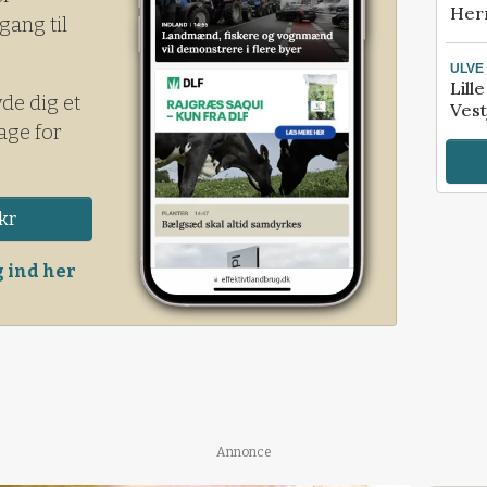
Her
gang til
ULVE
Lill
yde dig et
Vest
age for
kr
 ind her
Annonce