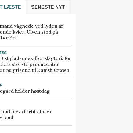
T LÆSTE
SENESTE NYT
mand vågnede ved lyden af
ende kvier: Ulven stod på
rbordet
ESS
0 stipladser skifter slagteri: En
ndets største producenter
r nu grisene til Danish Crown
UR
egård holder høstdag
 hund blev dræbt af ulv i
ylland