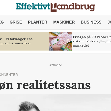
ÆG
GRISE
PLANTER
MASKINER
BUSINESS
J
Prisgab på 20 kroner p
 - Vi forlanger ens
vokser: Polsk kylling 
 produktionsvilkår
markedet
Annonce
ONNENTER
øn realitetssans