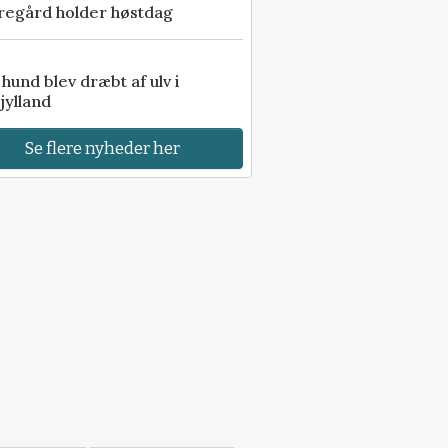
regård holder høstdag
e hund blev dræbt af ulv i
jylland
Se flere nyheder her