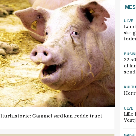
MES
ULVE
Land
skrig
fode
BUSIN
32.50
af la
sende
KULT
Herr
ULVE
Lille
lturhistorie: Gammel sæd kan redde truet
Vestj
GRISE