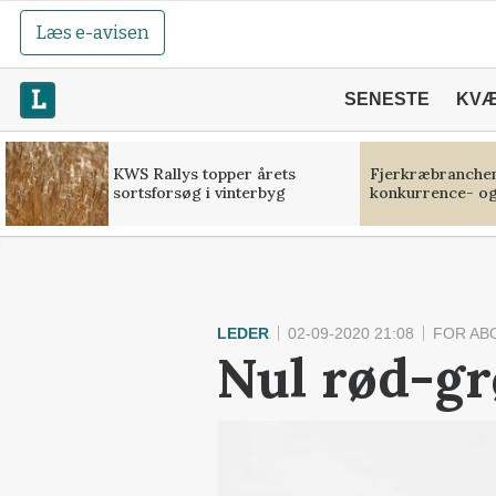
Læs e-avisen
SENESTE
KV
KWS Rallys topper årets
Fjerkræbranchen:
sortsforsøg i vinterbyg
konkurrence- og
LEDER
02-09-2020 21:08
FOR AB
Nul rød-gr