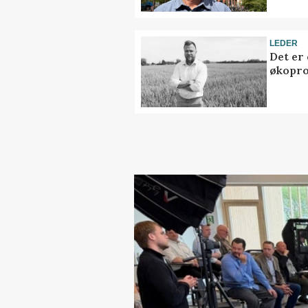
LEDER
Det er
økopr