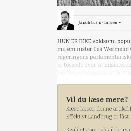
Jacob Lund-Larsen
HUN ER IKKE voldsomt popul
miljøminister Lea Wermelin (
regeringens parlamentariske
er tossede over, at misister
biodiversitetspakke et år. Min
med corona, lyder argumente
Vil du læse mere?
Kære læser, denne artikel 
Effektivt Landbrug er låst.
Kvalitetsjournalistik kræv