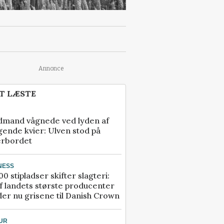
Annonce
T LÆSTE
dmand vågnede ved lyden af
gende kvier: Ulven stod på
erbordet
NESS
00 stipladser skifter slagteri:
f landets største producenter
er nu grisene til Danish Crown
UR