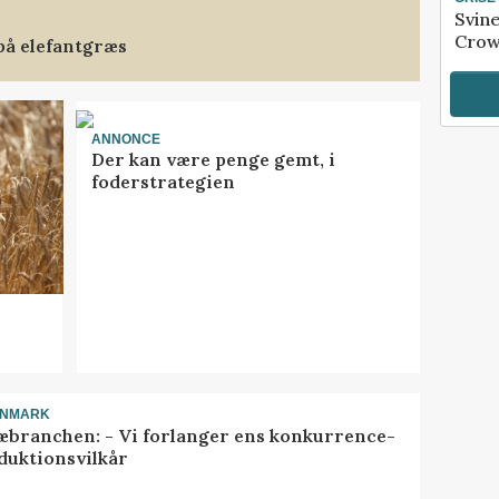
Svin
Crow
på elefantgræs
ANNONCE
Der kan være penge gemt, i
foderstrategien
ANMARK
æbranchen: - Vi forlanger ens konkurrence-
duktionsvilkår