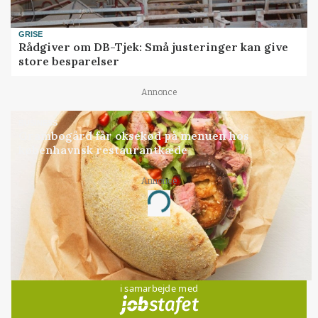
GRISE
Rådgiver om DB-Tjek: Små justeringer kan give
store besparelser
Annonce
BUSINESS
Grambogård får oksekød på menuen hos
københavnsk restaurantkæde
Annonce
Loading...
Jobs
i samarbejde med