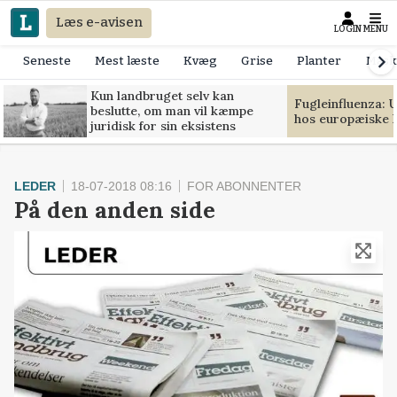
Læs e-avisen
LOGIN
MENU
Seneste
Mest læste
Kvæg
Grise
Planter
Mask
Kun landbruget selv kan
Fugleinfluenza: 
beslutte, om man vil kæmpe
hos europæiske 
juridisk for sin eksistens
LEDER
18-07-2018 08:16
FOR ABONNENTER
På den anden side