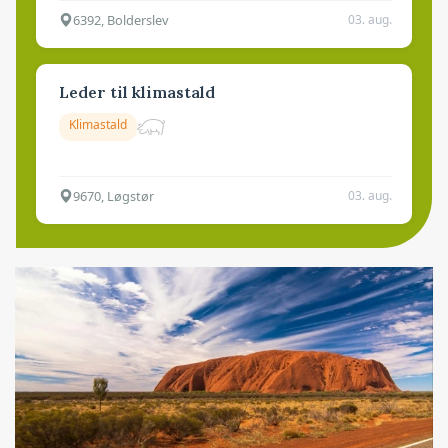
6392, Bolderslev
03. aug.
Leder til klimastald
Klimastald
9670, Løgstør
03. aug.