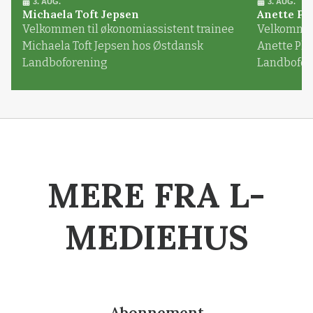
3. AUG.
3. AUG.
Michaela Toft Jepsen
Anette Pl
Velkommen til økonomiassistent trainee
Velkommen 
Michaela Toft Jepsen hos Østdansk
Anette Pl
Landboforening
Landbofor
MERE FRA L-
MEDIEHUS
Abonnement