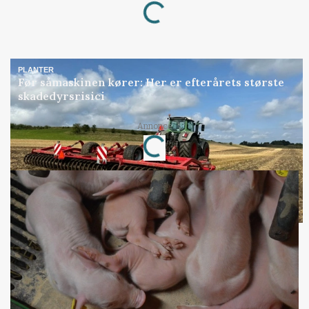
Loading...
PLANTER
Før såmaskinen kører: Her er efterårets største
skadedyrsrisici
Annonce
Loading...