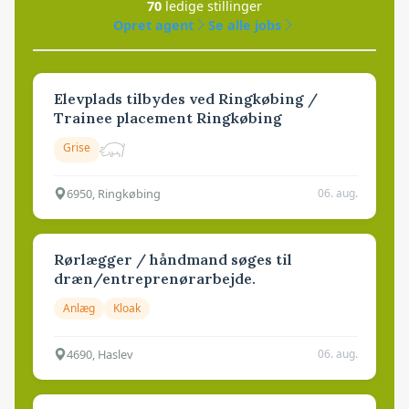
70
ledige stillinger
Opret agent
Se alle jobs
Elevplads tilbydes ved Ringkøbing /
Trainee placement Ringkøbing
Grise
6950, Ringkøbing
06. aug.
Rørlægger / håndmand søges til
dræn/entreprenørarbejde.
Anlæg
Kloak
4690, Haslev
06. aug.