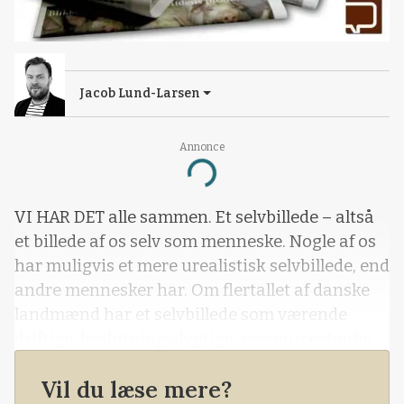
Jacob Lund-Larsen
Annonce
Loading...
VI HAR DET alle sammen. Et selvbillede – altså
et billede af os selv som menneske. Nogle af os
har muligvis et mere urealistisk selvbillede, end
andre mennesker har. Om flertallet af danske
landmænd har et selvbillede som værende
driftige, beslutningsdygtige, ressourcestærke
og selvhjulpne, ved vi ikke. Men hvis de har, er
Vil du læse mere?
det ikke helt forkert. For sådan er vi nok mange,