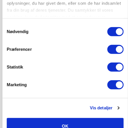
oplysninger, du har givet dem, eller som de har indsamlet
fra din brug af deres tjenester. Du samtykker til vores
cookies, hvis du fortsætter med at anvende vores
hjemmeside.
Samtykkevalg
Nødvendig
BUSINESS
Fra mark til mur: Byggeriet kan åbne nyt
Præferencer
marked for biokul
Statistik
Marketing
Vis detaljer
OK