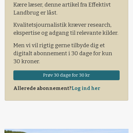
der ser på tidens landmand. Han kan noget, og
Kære læser, denne artikel fra Effektivt
han vil noget.
Landbrug er låst.
MEN NOGLE GANGE
Kvalitetsjournalistik kræver research,
ekspertise og adgang til relevante kilder.
Men vi vil rigtig gerne tilbyde dig et
digitalt abonnement i 30 dage for kun
30 kroner.
Prøv 30 dage for 30 kr
Allerede abonnement?
Log ind her