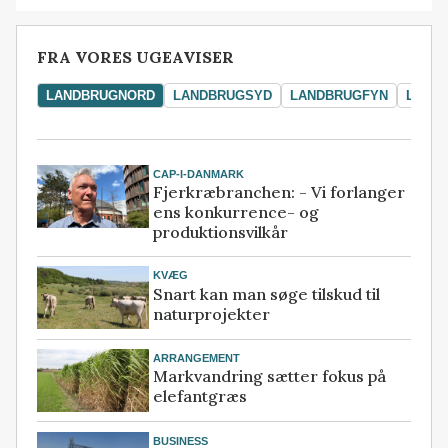
FRA VORES UGEAVISER
LANDBRUGNORD
LANDBRUGSYD
LANDBRUGFYN
LAND
CAP-I-DANMARK
Fjerkræbranchen: - Vi forlanger
ens konkurrence- og
produktionsvilkår
KVÆG
Snart kan man søge tilskud til
naturprojekter
ARRANGEMENT
Markvandring sætter fokus på
elefantgræs
BUSINESS