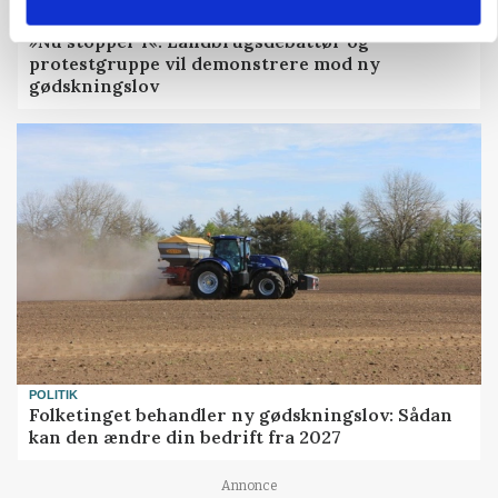
POLITIK
»Nu stopper I«: Landbrugsdebattør og
protestgruppe vil demonstrere mod ny
gødskningslov
POLITIK
Folketinget behandler ny gødskningslov: Sådan
kan den ændre din bedrift fra 2027
Annonce