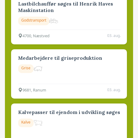
Lastbilchauffør søges til Henrik Haves
Maskinstation
Godstransport
4700, Næstved
03. aug.
Medarbejdere til griseproduktion
Grise
9681, Ranum
03. aug.
Kalvepasser til ejendom i udvikling søges
Kalve