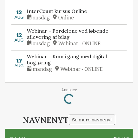
InterCount kursus Online
12
AUG
onsdag
Online
Webinar – Fordelene ved løbende
12
aflevering af bilag
AUG
onsdag
Webinar - ONLINE
Webinar – Kom i gang med digital
17
bogføring
AUG
mandag
Webinar - ONLINE
Annonce
Loading...
NAVNENYT
Se mere navnenyt