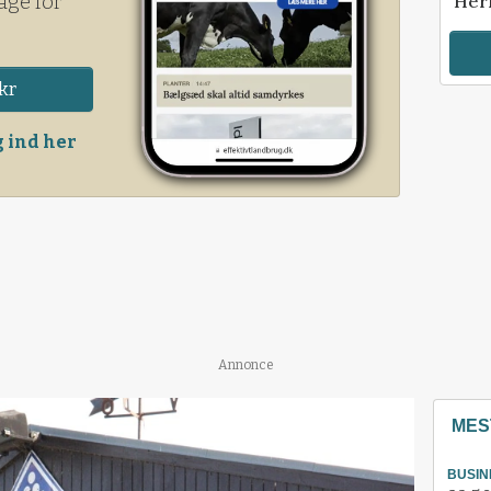
age for
Her
kr
 ind her
Annonce
MES
BUSIN