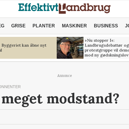
ÆG
GRISE
PLANTER
MASKINER
BUSINESS
J
»Nu stopper I«:
: Byggeriet kan åbne nyt
Landbrugsdebattør og
l
protestgruppe vil dem
mod ny gødskningslov
Annonce
ONNENTER
å meget modstand?