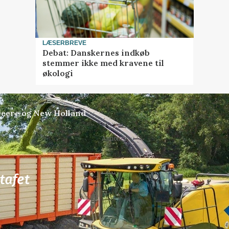
LÆSERBREVE
Debat: Danskernes indkøb
stemmer ikke med kravene til
økologi
Deere og New Holland
Annonce
78
ledige stillinger
ngkøbing / Trainee
Rørlægger / håndmand s