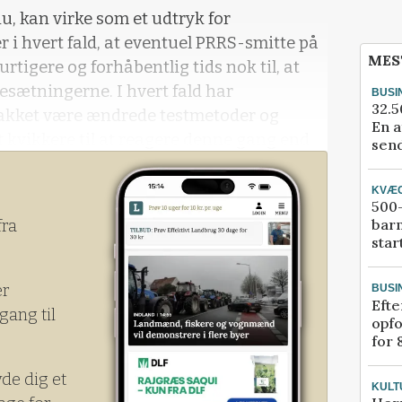
u, kan virke som et udtryk for
i hvert fald, at eventuel PRRS-smitte på
MES
tigere og forhåbentlig tids nok til, at
besætningerne. I hvert fald har
BUSI
32.5
takket være ændrede testmetoder og
En a
vikkere til at reagere denne gang end
send
 Horsens sidste år
KVÆ
500-
bar
fra
star
er
BUSI
Efte
gang til
opfo
for 
yde dig et
KULT