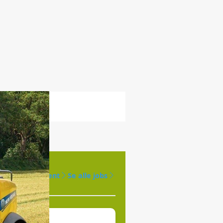
Opret agent
Se alle jobs
øges til