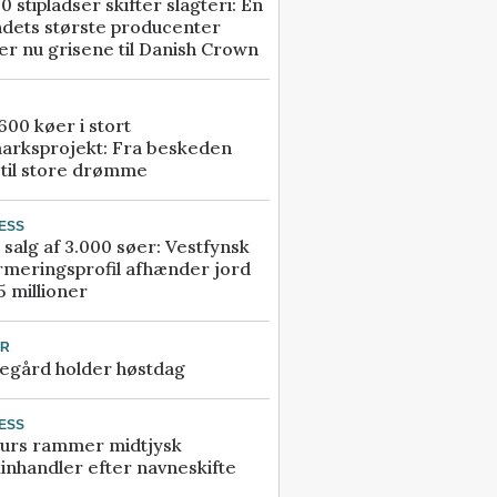
0 stipladser skifter slagteri: En
ndets største producenter
r nu grisene til Danish Crown
00 køer i stort
arksprojekt: Fra beskeden
 til store drømme
ESS
 salg af 3.000 søer: Vestfynsk
rmeringsprofil afhænder jord
5 millioner
UR
egård holder høstdag
ESS
urs rammer midtjysk
inhandler efter navneskifte