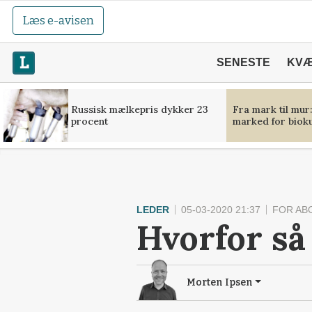
Læs e-avisen
SENESTE
KV
Russisk mælkepris dykker 23
Fra mark til mur
procent
marked for bioku
LEDER
05-03-2020 21:37
FOR AB
Hvorfor s
Morten Ipsen