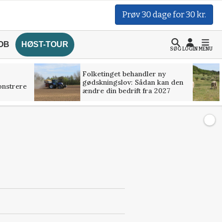
Prøv 30 dage for 30 kr.
OB
HØST-TOUR
SØG
LOGIN
MENU
Folketinget behandler ny
gødskningslov: Sådan kan den
onstrere
ændre din bedrift fra 2027