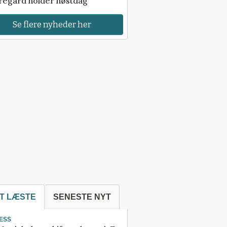
regård holder høstdag
Se flere nyheder her
T LÆSTE
SENESTE NYT
ESS