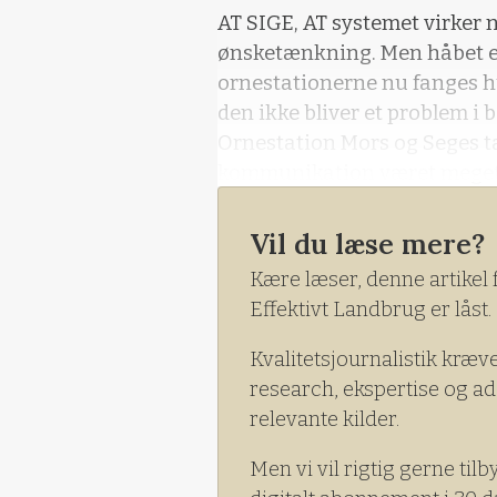
AT SIGE, AT systemet virker n
ønsketænkning. Men håbet er 
ornestationerne nu fanges hur
den ikke bliver et problem i 
Ornestation Mors og Seges 
kommunikation været meget k
tilfældet var, da Ornestation
Vil du læse mere?
Kære læser, denne artikel 
Effektivt Landbrug er låst.
Kvalitetsjournalistik kræv
research, ekspertise og ad
relevante kilder.
Men vi vil rigtig gerne tilb