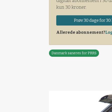
digitalt abonnement i 30 d
kun 30 kroner.
Prøv 30 dage for 30 
Allerede abonnement?
Log
Danmark saneres for PRRS