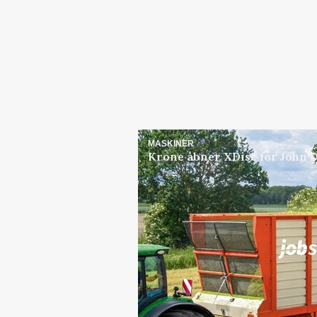
MASKINER
Krone åbner XDisc for John 
Jobs
i samarbejde med
Elevplads tilbydes ved Ri