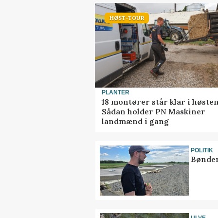
HØST-TOUR
PLANTER
18 montører står klar i høsten
Sådan holder PN Maskiner
landmænd i gang
POLITIK
Bønder
ULVE