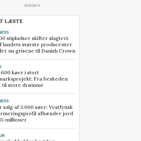
Annonce
T LÆSTE
NESS
00 stipladser skifter slagteri:
f landets største producenter
er nu grisene til Danish Crown
G
600 køer i stort
marksprojekt: Fra beskeden
t til store drømme
NESS
r salg af 3.000 søer: Vestfynsk
rmeringsprofil afhænder jord
85 millioner
UR