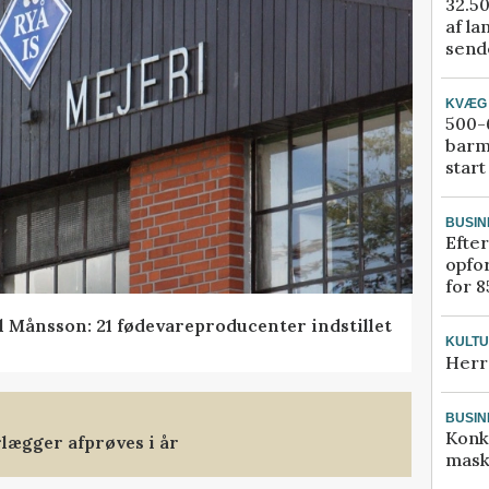
32.50
af la
sende
KVÆG
500-6
barm
start
BUSIN
Efter
opfo
for 8
l Månsson: 21 fødevareproducenter indstillet
KULT
Herr
BUSIN
Konk
rlægger afprøves i år
mask