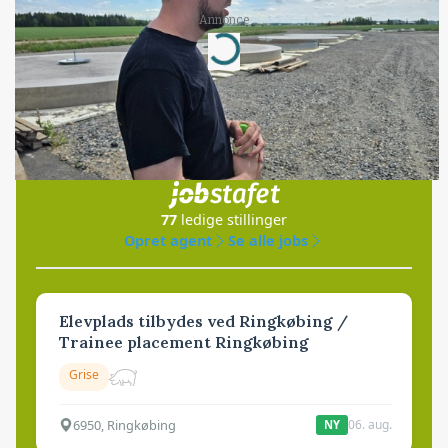
Annonce
Loading...
Jobs
i samarbejde med
77
ledige stillinger
Opret agent
Se alle jobs
Elevplads tilbydes ved Ringkøbing /
Trainee placement Ringkøbing
Grise
6950, Ringkøbing
06. aug.
NY