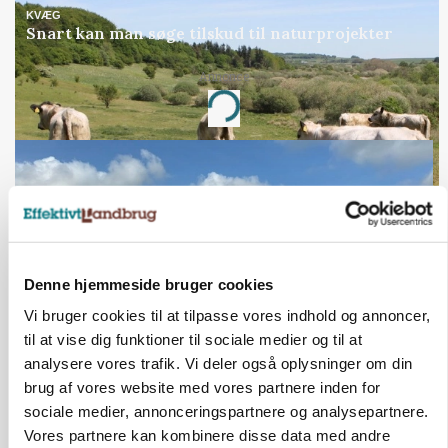
KVÆG
Snart kan man søge tilskud til naturprojekter
Annonce
Loading...
Denne hjemmeside bruger cookies
Vi bruger cookies til at tilpasse vores indhold og annoncer,
til at vise dig funktioner til sociale medier og til at
analysere vores trafik. Vi deler også oplysninger om din
PLANTER
brug af vores website med vores partnere inden for
Før såmaskinen kører: Her er efterårets største
sociale medier, annonceringspartnere og analysepartnere.
skadedyrsrisici
Vores partnere kan kombinere disse data med andre