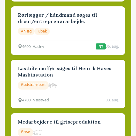
Rørlægger / håndmand søges til
dræn/entreprenørarbejde.
Anlæg
Kloak
4690, Haslev
06. aug.
NY
Lastbilchauffør søges til Henrik Haves
Maskinstation
Godstransport
4700, Næstved
03. aug.
Medarbejdere til griseproduktion
Grise