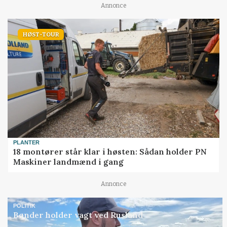
Annonce
HØST-TOUR
PLANTER
18 montører står klar i høsten: Sådan holder PN
Maskiner landmænd i gang
Annonce
POLITIK
Bønder holder vagt ved Rusland