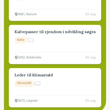
9681, Ranum
03. aug.
Kalvepasser til ejendom i udvikling søges
Kalve
6392, Bolderslev
03. aug.
Leder til klimastald
Klimastald
9670, Løgstør
03. aug.