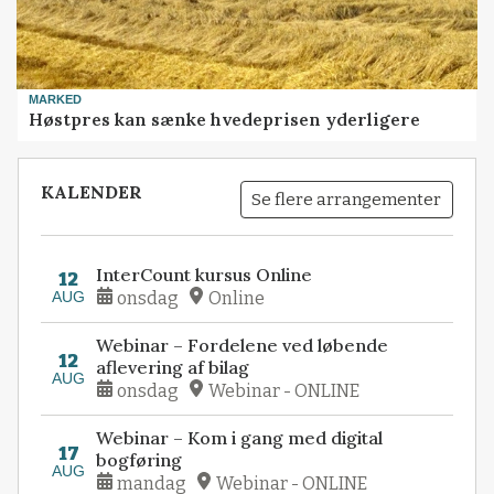
MARKED
Høstpres kan sænke hvedeprisen yderligere
KALENDER
Se flere arrangementer
InterCount kursus Online
12
AUG
onsdag
Online
Webinar – Fordelene ved løbende
12
aflevering af bilag
AUG
onsdag
Webinar - ONLINE
Webinar – Kom i gang med digital
17
bogføring
AUG
mandag
Webinar - ONLINE