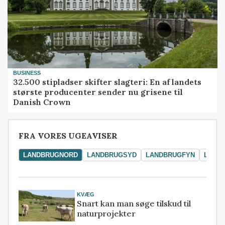
BUSINESS
32.500 stipladser skifter slagteri: En af landets
største producenter sender nu grisene til
Danish Crown
FRA VORES UGEAVISER
LANDBRUGNORD
LANDBRUGSYD
LANDBRUGFYN
LAND
KVÆG
Snart kan man søge tilskud til
naturprojekter