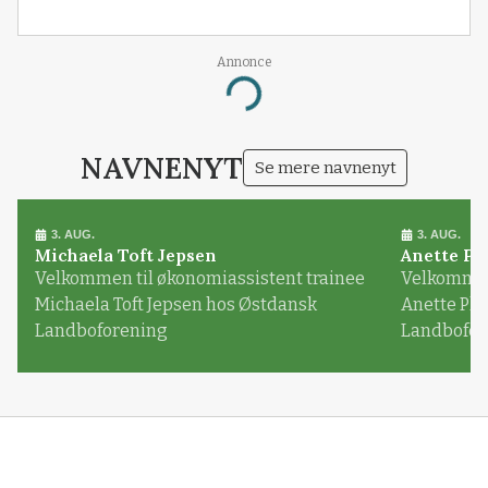
Annonce
Loading...
NAVNENYT
Se mere navnenyt
3. AUG.
3. AUG.
Michaela Toft Jepsen
Anette Pl
Velkommen til økonomiassistent trainee
Velkommen 
Michaela Toft Jepsen hos Østdansk
Anette Pl
Landboforening
Landbofor