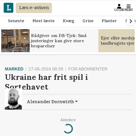
Læs e-avisen
LOGIN
MENU
Seneste
Mest læste
Kvæg
Grise
Planter
Mask
Rådgiver om DB-Tjek: Små
Ejer eller medej
justeringer kan give store
landbrugets ejer
besparelser
MARKED
27-06-2024 08:39
FOR ABONNENTER
Ukraine har frit spil i
Sortehavet
Alexander Dornwirth
Annonce
Loading...