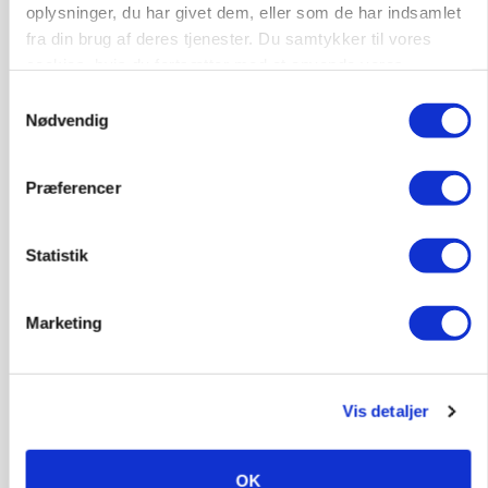
oplysninger, du har givet dem, eller som de har indsamlet
fra din brug af deres tjenester. Du samtykker til vores
cookies, hvis du fortsætter med at anvende vores
hjemmeside.
Samtykkevalg
Nødvendig
Præferencer
Statistik
MARKED
Uændret notering: Spæde lyspunkter i fortsat
presset marked for oksekød
Marketing
Vis detaljer
OK