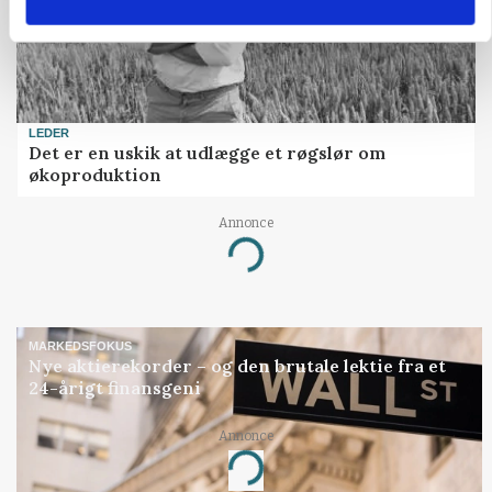
LEDER
Det er en uskik at udlægge et røgslør om
økoproduktion
Annonce
Loading...
MARKEDSFOKUS
Nye aktierekorder – og den brutale lektie fra et
24-årigt finansgeni
Annonce