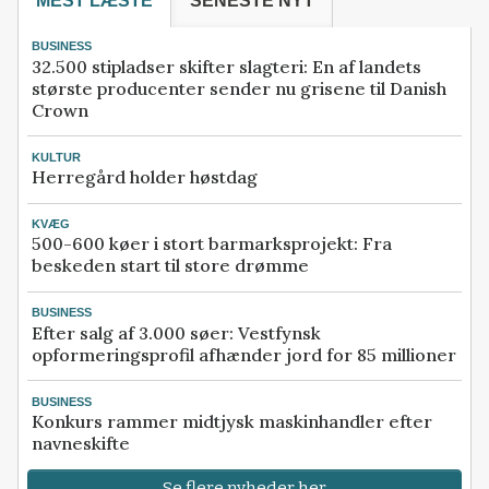
MEST LÆSTE
SENESTE NYT
BUSINESS
32.500 stipladser skifter slagteri: En af landets
største producenter sender nu grisene til Danish
Crown
KULTUR
Herregård holder høstdag
KVÆG
500-600 køer i stort barmarksprojekt: Fra
beskeden start til store drømme
BUSINESS
Efter salg af 3.000 søer: Vestfynsk
opformeringsprofil afhænder jord for 85 millioner
BUSINESS
Konkurs rammer midtjysk maskinhandler efter
navneskifte
Se flere nyheder her