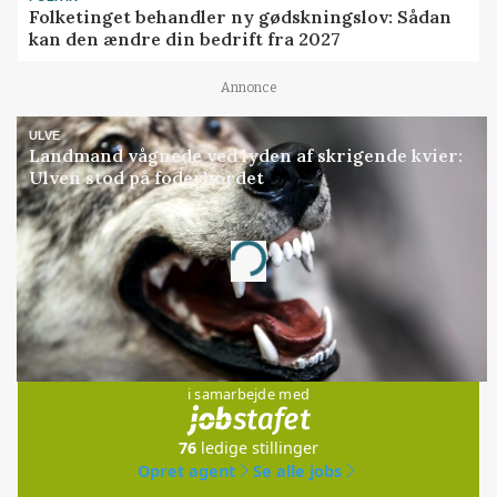
Folketinget behandler ny gødskningslov: Sådan
kan den ændre din bedrift fra 2027
Annonce
ULVE
Landmand vågnede ved lyden af skrigende kvier:
Ulven stod på foderbordet
Annonce
Loading...
Jobs
i samarbejde med
76
ledige stillinger
Opret agent
Se alle jobs