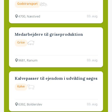
Godstransport
4700, Næstved
03. aug.
Medarbejdere til griseproduktion
Grise
9681, Ranum
03. aug.
Kalvepasser til ejendom i udvikling søges
Kalve
6392, Bolderslev
03. aug.