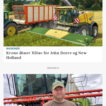
MASKINER
Krone åbner XDisc for John Deere og New
Holland
Annonce