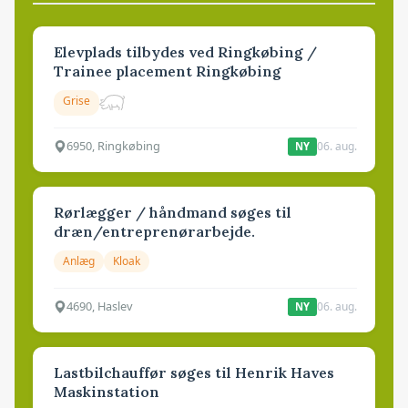
Elevplads tilbydes ved Ringkøbing /
Trainee placement Ringkøbing
Grise
6950, Ringkøbing
06. aug.
NY
Rørlægger / håndmand søges til
dræn/entreprenørarbejde.
Anlæg
Kloak
4690, Haslev
06. aug.
NY
Lastbilchauffør søges til Henrik Haves
Maskinstation