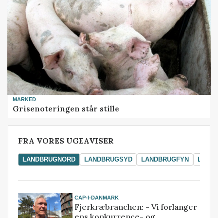
MARKED
Grisenoteringen står stille
FRA VORES UGEAVISER
LANDBRUGNORD
LANDBRUGSYD
LANDBRUGFYN
LAND
CAP-I-DANMARK
Fjerkræbranchen: - Vi forlanger
ens konkurrence- og