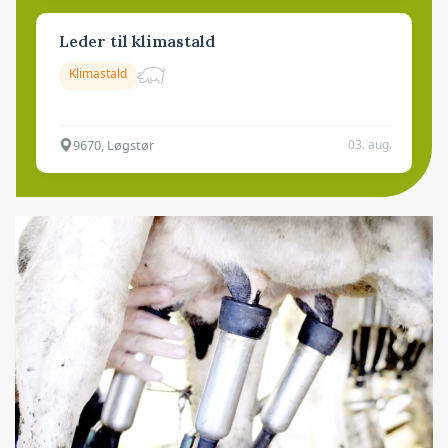
Leder til klimastald
Klimastald
9670, Løgstør
03. aug.