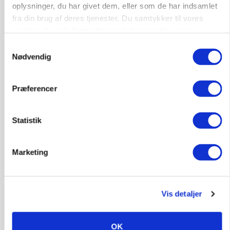
oplysninger, du har givet dem, eller som de har indsamlet
fra din brug af deres tjenester. Du samtykker til vores
cookies, hvis du fortsætter med at anvende vores
KVÆG
hjemmeside.
Samtykkevalg
Snart kan man søge tilskud til naturprojekter
Nødvendig
Annonce
Præferencer
PLANTER
Før såmaskinen kører: Her er efterårets største
skadedyrsrisici
Statistik
Annonce
Loading...
Marketing
Vis detaljer
OK