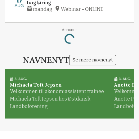
17
bogføring
AUG
mandag
Webinar - ONLINE
Annonce
Loading...
NAVNENYT
Se mere navnenyt
3. AUG.
3. AUG.
Michaela Toft Jepsen
Anette Pl
Velkommen til økonomiassistent trainee
Velkommen 
Michaela Toft Jepsen hos Østdansk
Anette Pl
Landboforening
Landbofor