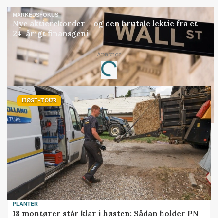
MARKEDSFOKUS
Nye aktierekorder – og den brutale lektie fra et
24-årigt finansgeni
Annonce
Loading...
HØST-TOUR
PLANTER
18 montører står klar i høsten: Sådan holder PN