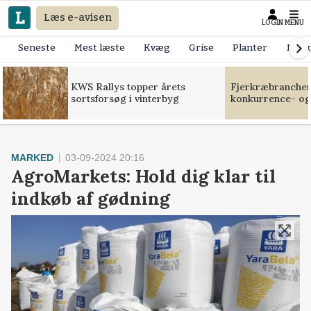
Læs e-avisen
LOGIN
MENU
Seneste
Mest læste
Kvæg
Grise
Planter
Mask
KWS Rallys topper årets
Fjerkræbranchen:
sortsforsøg i vinterbyg
konkurrence- og
MARKED
03-09-2024 20:16
AgroMarkets: Hold dig klar til
indkøb af gødning