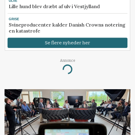
ULVE
Lille hund blev dræbt af ulv i Vestjylland
GRISE
Svineproducenter kalder Danish Crowns notering
en katastrofe
Se flere nyheder her
Annonce
Loading...