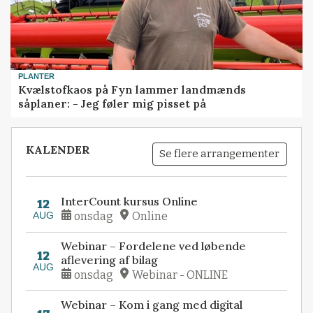
PLANTER
Kvælstofkaos på Fyn lammer landmænds
såplaner: - Jeg føler mig pisset på
KALENDER
Se flere arrangementer
InterCount kursus Online
12
AUG
onsdag
Online
Webinar – Fordelene ved løbende
12
aflevering af bilag
AUG
onsdag
Webinar - ONLINE
Webinar – Kom i gang med digital