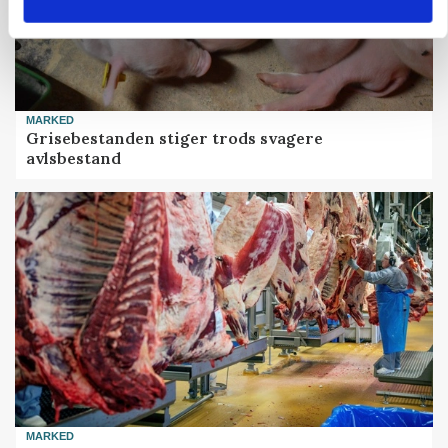
MARKED
Grisebestanden stiger trods svagere
avlsbestand
MARKED