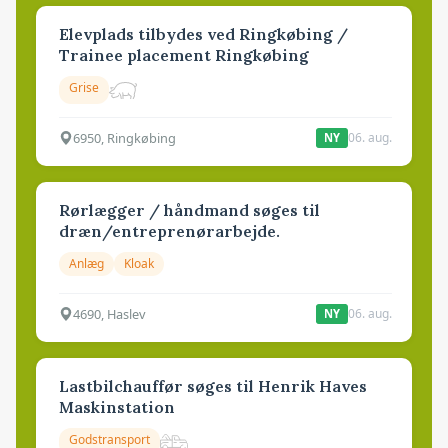
Elevplads tilbydes ved Ringkøbing /
Trainee placement Ringkøbing
Grise
6950, Ringkøbing
06. aug.
NY
Rørlægger / håndmand søges til
dræn/entreprenørarbejde.
Anlæg
Kloak
4690, Haslev
06. aug.
NY
Lastbilchauffør søges til Henrik Haves
Maskinstation
Godstransport