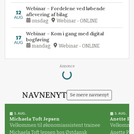
Webinar – Fordelene ved løbende
12
aflevering af bilag
AUG
onsdag
Webinar - ONLINE
Webinar – Kom i gang med digital
17
bogføring
AUG
mandag
Webinar - ONLINE
Loading...
Annonce
NAVNENYT
Se mere navnenyt
3. AUG.
3. AUG.
Michaela Toft Jepsen
Anette Pl
Velkommen til økonomiassistent trainee
Velkommen 
Michaela Toft Jepsen hos Østdansk
Anette Pl