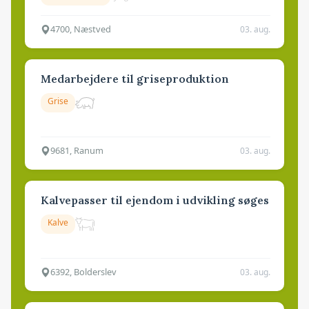
4700, Næstved
03. aug.
Medarbejdere til griseproduktion
Grise
9681, Ranum
03. aug.
Kalvepasser til ejendom i udvikling søges
Kalve
6392, Bolderslev
03. aug.