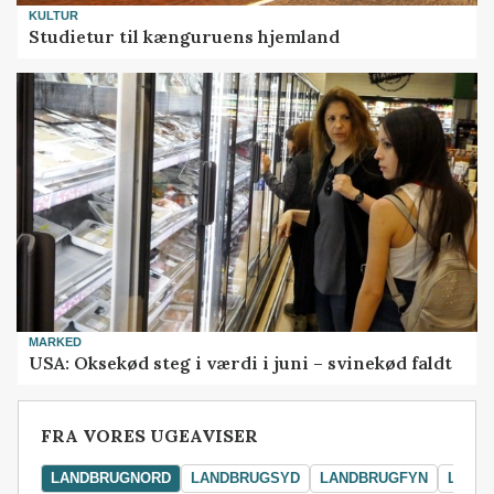
KULTUR
Studietur til kænguruens hjemland
MARKED
USA: Oksekød steg i værdi i juni – svinekød faldt
FRA VORES UGEAVISER
LANDBRUGNORD
LANDBRUGSYD
LANDBRUGFYN
LAND