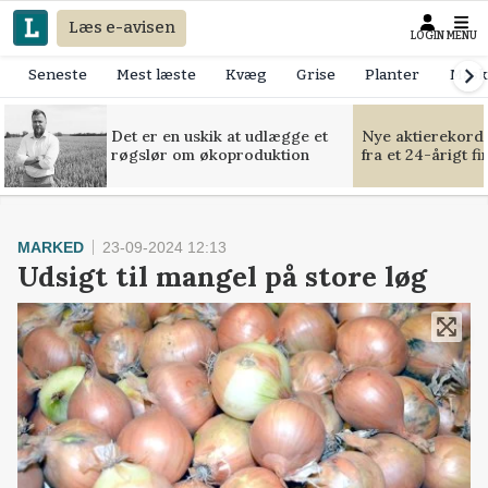
Læs e-avisen
LOGIN
MENU
Seneste
Mest læste
Kvæg
Grise
Planter
Mask
Det er en uskik at udlægge et
Nye aktierekorde
røgslør om økoproduktion
fra et 24-årigt f
MARKED
23-09-2024 12:13
Udsigt til mangel på store løg