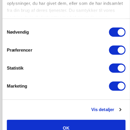
oplysninger, du har givet dem, eller som de har indsamlet
MASKINER
fra din brug af deres tjenester. Du samtykker til vores
Forserie til selvkørende skårlægger afprøves i år
cookies, hvis du fortsætter med at anvende vores
hjemmeside.
Samtykkevalg
Annonce
Nødvendig
ARRANGEMENT
Markvandring sætter fokus på elefantgræs
Præferencer
Loading...
Annonce
Statistik
Marketing
Vis detaljer
OK