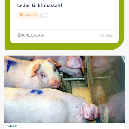
Leder til klimastald
Klimastald
9670, Løgstør
03. aug.
GRISE