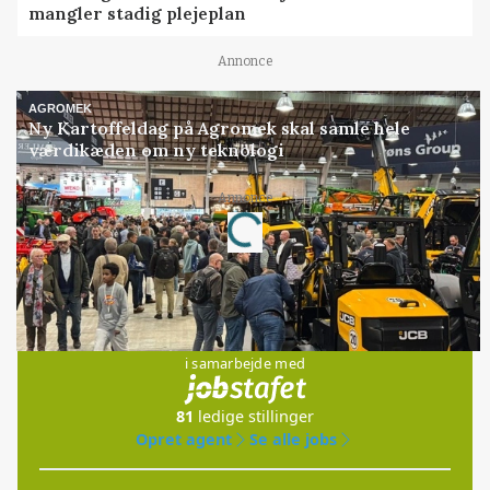
mangler stadig plejeplan
Annonce
AGROMEK
Ny Kartoffeldag på Agromek skal samle hele
værdikæden om ny teknologi
Annonce
Loading...
Jobs
i samarbejde med
81
ledige stillinger
Opret agent
Se alle jobs