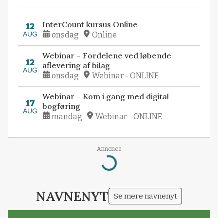
InterCount kursus Online
12
AUG
onsdag
Online
Webinar – Fordelene ved løbende
12
aflevering af bilag
AUG
onsdag
Webinar - ONLINE
Webinar – Kom i gang med digital
17
bogføring
AUG
mandag
Webinar - ONLINE
Annonce
Loading...
NAVNENYT
Se mere navnenyt