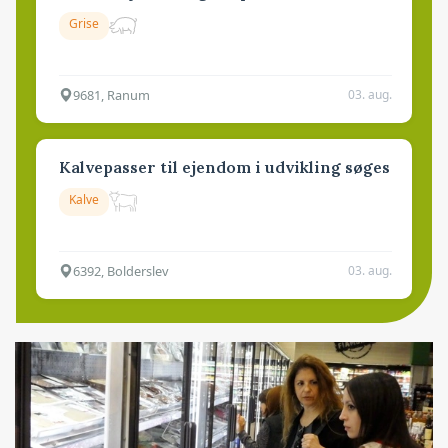
Grise
9681, Ranum
03. aug.
Kalvepasser til ejendom i udvikling søges
Kalve
6392, Bolderslev
03. aug.