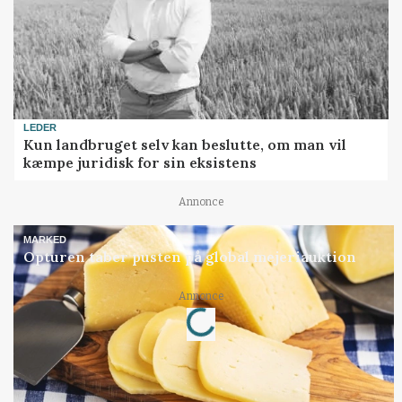
LEDER
Kun landbruget selv kan beslutte, om man vil
kæmpe juridisk for sin eksistens
Annonce
MARKED
Opturen taber pusten på global mejeriauktion
Loading...
Annonce
Jobs