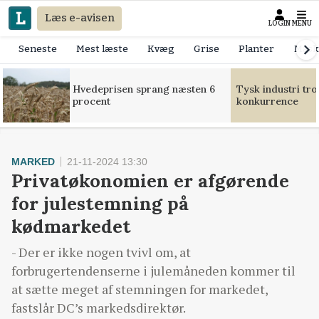
Læs e-avisen
LOGIN
MENU
Seneste
Mest læste
Kvæg
Grise
Planter
Mask
Hvedeprisen sprang næsten 6
Tysk industri tr
procent
konkurrence
MARKED
21-11-2024 13:30
Privatøkonomien er afgørende
for julestemning på
kødmarkedet
- Der er ikke nogen tvivl om, at
forbrugertendenserne i julemåneden kommer til
at sætte meget af stemningen for markedet,
fastslår DC’s markedsdirektør.