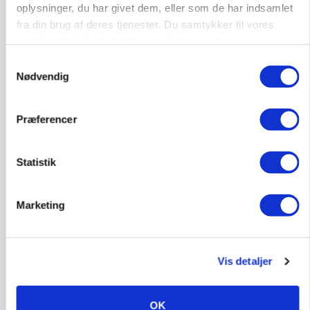
oplysninger, du har givet dem, eller som de har indsamlet
fra din brug af deres tjenester. Du samtykker til vores
cookies, hvis du fortsætter med at anvende vores
hjemmeside.
Samtykkevalg
Nødvendig
Præferencer
Statistik
MARKED
Tysk industri trodser energipres og kinesisk
konkurrence
Marketing
Annonce
Vis detaljer
OK