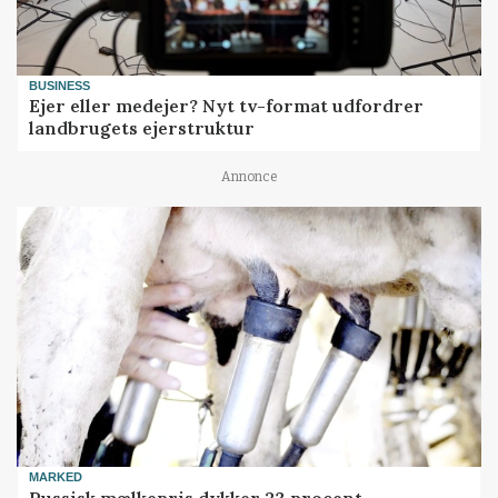
BUSINESS
Ejer eller medejer? Nyt tv-format udfordrer
landbrugets ejerstruktur
Annonce
MARKED
Russisk mælkepris dykker 23 procent