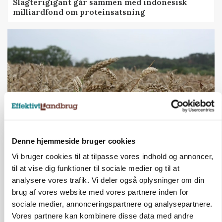
Slagterigigant går sammen med indonesisk
milliardfond om proteinsatsning
Denne hjemmeside bruger cookies
MARKED
Vi bruger cookies til at tilpasse vores indhold og annoncer,
Hvedeprisen sprang næsten 6 procent
til at vise dig funktioner til sociale medier og til at
analysere vores trafik. Vi deler også oplysninger om din
Annonce
Loading...
brug af vores website med vores partnere inden for
sociale medier, annonceringspartnere og analysepartnere.
Vores partnere kan kombinere disse data med andre