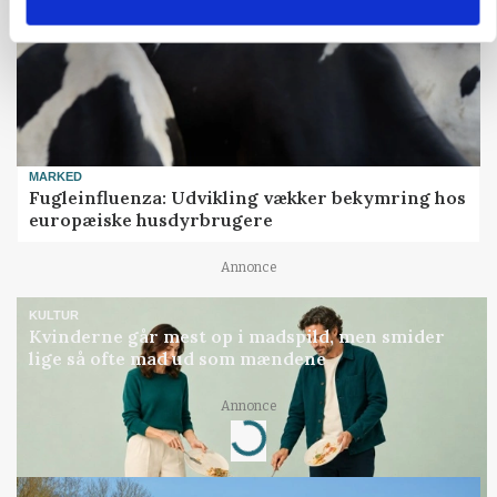
MARKED
Fugleinfluenza: Udvikling vækker bekymring hos
europæiske husdyrbrugere
Annonce
KULTUR
Kvinderne går mest op i madspild, men smider
lige så ofte mad ud som mændene
Annonce
Loading...