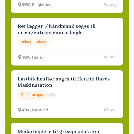
6950, Ringkøbing
06. aug.
Rørlægger / håndmand søges til
dræn/entreprenørarbejde.
Anlæg
Kloak
4690, Haslev
06. aug.
Lastbilchauffør søges til Henrik Haves
Maskinstation
Godstransport
4700, Næstved
03. aug.
Medarbejdere til griseproduktion