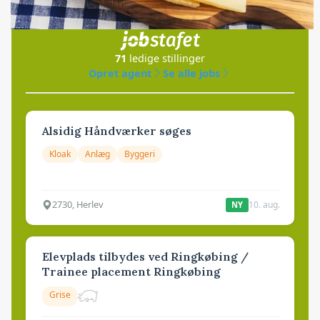
i samarbejde med
71
ledige stillinger
Opret agent
Se alle jobs
Alsidig Håndværker søges
Kloak
Anlæg
Byggeri
2730, Herlev
10. aug.
NY
Elevplads tilbydes ved Ringkøbing /
Trainee placement Ringkøbing
Grise