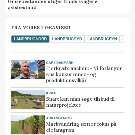
Grisebestanden stiger trods svagere
avlsbestand
FRA VORES UGEAVISER
LANDBRUGNORD
LANDBRUGSYD
LANDBRUGFYN
LAND
CAP-I-DANMARK
Fjerkræbranchen: - Vi forlanger
ens konkurrence- og
produktionsvilkår
KVÆG
Snart kan man søge tilskud til
naturprojekter
ARRANGEMENT
Markvandring sætter fokus på
elefantgræs