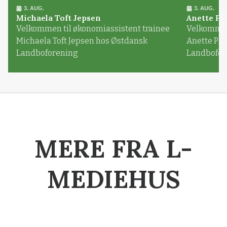
3. AUG.
3. AUG.
Michaela Toft Jepsen
Anette Pl
Velkommen til økonomiassistent trainee
Velkommen 
Michaela Toft Jepsen hos Østdansk
Anette Pl
Landboforening
Landbofor
MERE FRA L-
MEDIEHUS