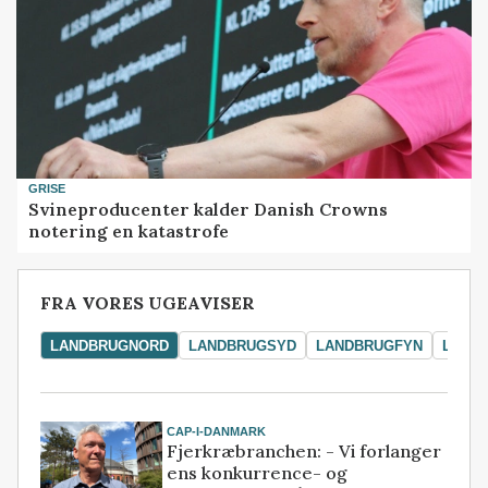
GRISE
Svineproducenter kalder Danish Crowns
notering en katastrofe
FRA VORES UGEAVISER
LANDBRUGNORD
LANDBRUGSYD
LANDBRUGFYN
LAND
CAP-I-DANMARK
Fjerkræbranchen: - Vi forlanger
ens konkurrence- og