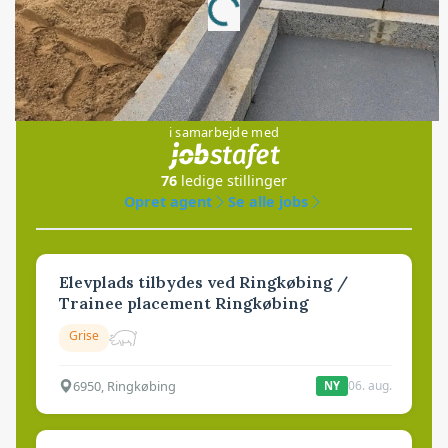
Loading...
Jobs
i samarbejde med
76
ledige stillinger
Opret agent
Se alle jobs
Elevplads tilbydes ved Ringkøbing /
Trainee placement Ringkøbing
Grise
6950, Ringkøbing
06. aug.
NY