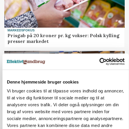
MARKEDSFOKUS
Prisgab på 20 kroner pr. kg vokser: Polsk kylling
presser markedet
Denne hjemmeside bruger cookies
Vi bruger cookies til at tilpasse vores indhold og annoncer,
til at vise dig funktioner til sociale medier og til at
analysere vores trafik. Vi deler også oplysninger om din
brug af vores website med vores partnere inden for
sociale medier, annonceringspartnere og analysepartnere.
GRISE
Vores partnere kan kombinere disse data med andre
Rådgiver om DB-Tjek: Små justeringer kan give