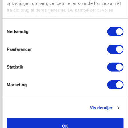
store besparelser
oplysninger, du har givet dem, eller som de har indsamlet
fra din brug af deres tjenester. Du samtykker til vores
Loading...
Annonce
cookies, hvis du fortsætter med at anvende vores
hjemmeside.
Samtykkevalg
Nødvendig
Præferencer
Statistik
Marketing
Vis detaljer
MARKED
Russisk mælkepris dykker 23 procent
OK