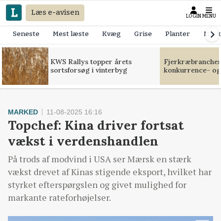
Læs e-avisen
LOGIN
MENU
Seneste
Mest læste
Kvæg
Grise
Planter
Mask
KWS Rallys topper årets
Fjerkræbranchen:
sortsforsøg i vinterbyg
konkurrence- og
MARKED
11-08-2025 16:16
Topchef: Kina driver fortsat
vækst i verdenshandlen
På trods af modvind i USA ser Mærsk en stærk
vækst drevet af Kinas stigende eksport, hvilket har
styrket efterspørgslen og givet mulighed for
markante rateforhøjelser.