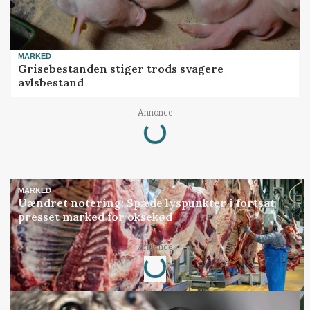
MARKED
Grisebestanden stiger trods svagere
avlsbestand
Loading...
Annonce
MARKED
Uændret notering: Spæde lyspunkter i fortsat
presset marked for oksekød
Loading...
Annonce