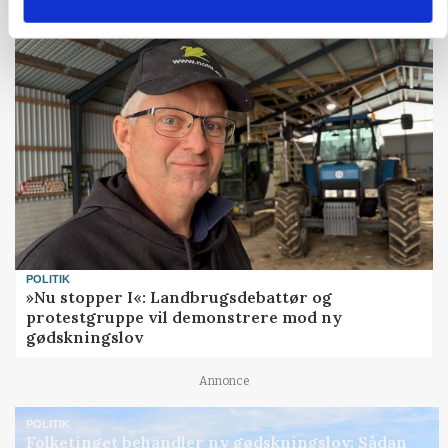
Annonce
POLITIK
»Nu stopper I«: Landbrugsdebattør og
protestgruppe vil demonstrere mod ny
gødskningslov
Annonce
POLITIK
Folketinget behandler ny gødskningslov: Sådan