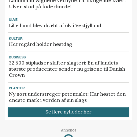
Landmand vågnede ved lyden af skrigende kvier:
Ulven stod på foderbordet
ULVE
Lille hund blev dræbt af ulv i Vestjylland
KULTUR
Herregård holder høstdag
BUSINESS
32.500 stipladser skifter slagteri: En af landets
største producenter sender nu grisene til Danish
Crown
PLANTER
Ny sort understreger potentialet: Har høstet den
eneste mark i verden af sin slags
Se flere nyheder her
Annonce