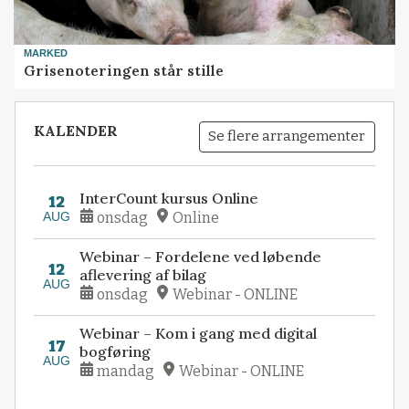
MARKED
Grisenoteringen står stille
KALENDER
Se flere arrangementer
InterCount kursus Online
12
AUG
onsdag
Online
Webinar – Fordelene ved løbende
12
aflevering af bilag
AUG
onsdag
Webinar - ONLINE
Webinar – Kom i gang med digital
17
bogføring
AUG
mandag
Webinar - ONLINE