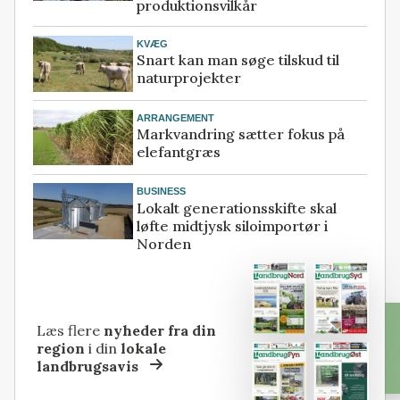
produktionsvilkår
KVÆG
Snart kan man søge tilskud til
naturprojekter
ARRANGEMENT
Markvandring sætter fokus på
elefantgræs
BUSINESS
Lokalt generationsskifte skal
løfte midtjysk siloimportør i
Norden
Læs flere
nyheder fra din
region
i din
lokale
landbrugsavis