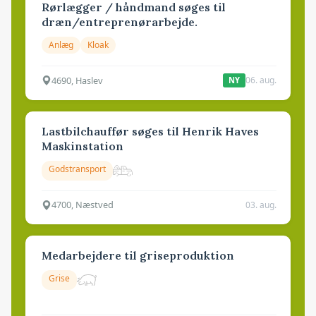
Rørlægger / håndmand søges til
dræn/entreprenørarbejde.
Anlæg
Kloak
4690, Haslev
06. aug.
NY
Lastbilchauffør søges til Henrik Haves
Maskinstation
Godstransport
4700, Næstved
03. aug.
Medarbejdere til griseproduktion
Grise