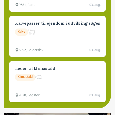
9681, Ranum
03. aug.
Kalvepasser til ejendom i udvikling søges
Kalve
6392, Bolderslev
03. aug.
Leder til klimastald
Klimastald
9670, Løgstør
03. aug.