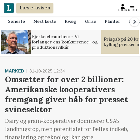
Læs e-avisen
LOGIN
MENU
Seneste
Mest læste
Kvæg
Grise
Planter
Mask
Fjerkræbranchen: - Vi
Prisgab på 20 kr
forlanger ens konkurrence- og
kylling presser 
produktionsvilkår
MARKED
31-10-2025 12:34
Omsætter for over 2 billioner:
Amerikanske kooperativers
fremgang giver håb for presset
svinesektor
Dairy og grain-kooperativer dominerer USA’s
landbrugstop, men potentialet for fælles indkøb,
finansiering og teknologi kan gøre