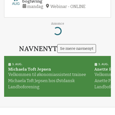
bogføring
AUG
mandag
Webinar - ONLINE
Annonce
Loading...
NAVNENYT
Se mere navnenyt
3. AUG.
3. AUG.
Michaela Toft Jepsen
Anette Pl
Velkommen til økonomiassistent trainee
Velkommen 
Michaela Toft Jepsen hos Østdansk
Anette Pl
Landboforening
Landbofor