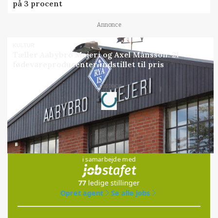
på 3 procent
Annonce
KULTUR
Tæller Aabybro Mejeri og Axel Månsson: 21
fødevareproducenter indstillet til pris
Loading...
Annonce
Jobs
i samarbejde med
77
ledige stillinger
Opret agent
Se alle jobs