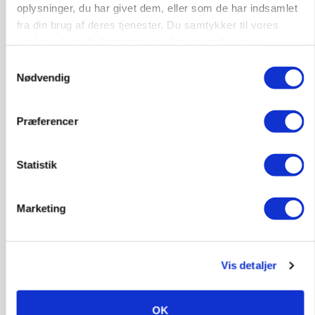
oplysninger, du har givet dem, eller som de har indsamlet
fra din brug af deres tjenester. Du samtykker til vores
cookies, hvis du fortsætter med at anvende vores
hjemmeside.
Samtykkevalg
Nødvendig
POLITIK
»Nu stopper I«: Landbrugsdebattør og
protestgruppe vil demonstrere mod ny
Præferencer
gødskningslov
Annonce
Statistik
Marketing
Vis detaljer
OK