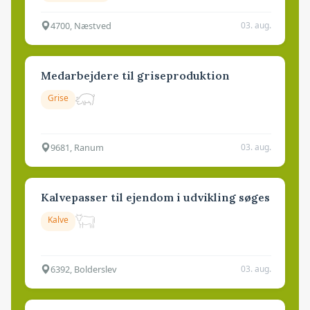
4700, Næstved
03. aug.
Medarbejdere til griseproduktion
Grise
9681, Ranum
03. aug.
Kalvepasser til ejendom i udvikling søges
Kalve
6392, Bolderslev
03. aug.