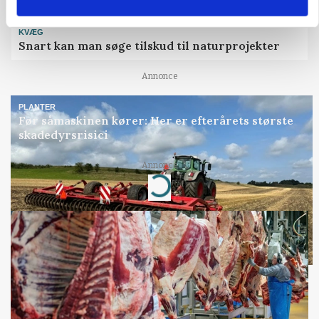
KVÆG
Snart kan man søge tilskud til naturprojekter
Annonce
PLANTER
Før såmaskinen kører: Her er efterårets største
skadedyrsrisici
Annonce
Loading...