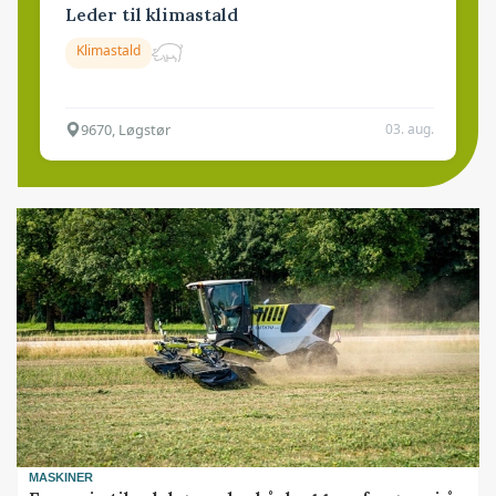
Leder til klimastald
Klimastald
9670, Løgstør
03. aug.
MASKINER