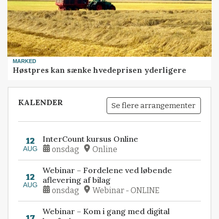
MARKED
Høstpres kan sænke hvedeprisen yderligere
KALENDER
Se flere arrangementer
InterCount kursus Online
12
AUG
onsdag
Online
Webinar – Fordelene ved løbende
12
aflevering af bilag
AUG
onsdag
Webinar - ONLINE
Webinar – Kom i gang med digital
17