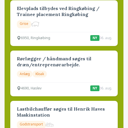
Elevplads tilbydes ved Ringkøbing /
Trainee placement Ringkøbing
Grise
6950, Ringkøbing
06. aug.
NY
Rørlægger / håndmand søges til
dræn/entreprenørarbejde.
Anlæg
Kloak
4690, Haslev
06. aug.
NY
Lastbilchauffør søges til Henrik Haves
Maskinstation
Godstransport