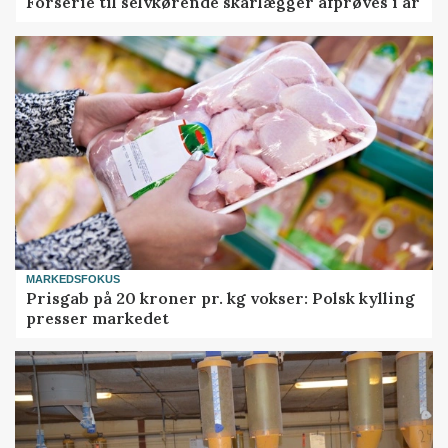
Forserie til selvkørende skårlægger afprøves i år
MARKEDSFOKUS
Prisgab på 20 kroner pr. kg vokser: Polsk kylling
presser markedet