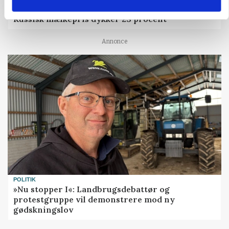
MARKED
Russisk mælkepris dykker 23 procent
Annonce
POLITIK
»Nu stopper I«: Landbrugsdebattør og
protestgruppe vil demonstrere mod ny
gødskningslov