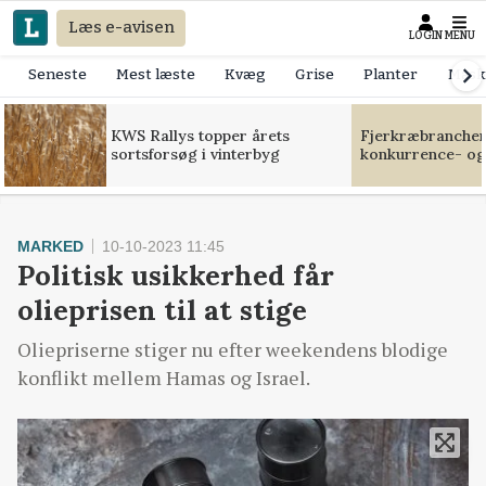
Læs e-avisen
LOGIN
MENU
Seneste
Mest læste
Kvæg
Grise
Planter
Mask
KWS Rallys topper årets
Fjerkræbranchen:
sortsforsøg i vinterbyg
konkurrence- og
MARKED
10-10-2023 11:45
Politisk usikkerhed får
olieprisen til at stige
Oliepriserne stiger nu efter weekendens blodige
konflikt mellem Hamas og Israel.