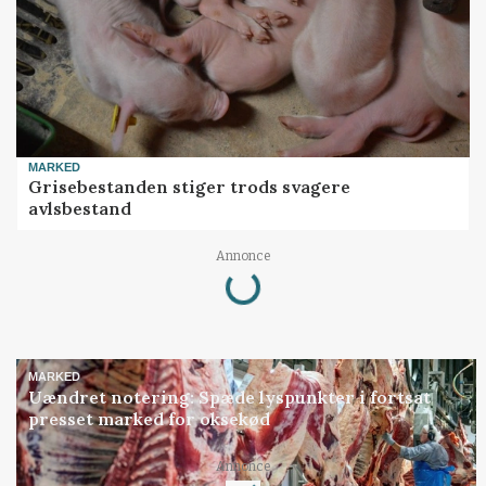
MARKED
Grisebestanden stiger trods svagere
avlsbestand
Loading...
Annonce
MARKED
Uændret notering: Spæde lyspunkter i fortsat
presset marked for oksekød
Loading...
Annonce