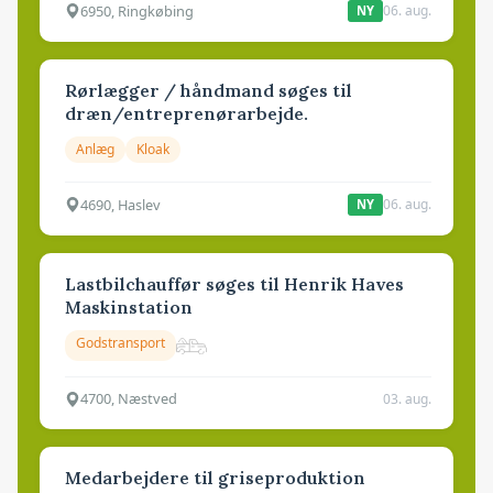
6950, Ringkøbing
06. aug.
NY
Rørlægger / håndmand søges til
dræn/entreprenørarbejde.
Anlæg
Kloak
4690, Haslev
06. aug.
NY
Lastbilchauffør søges til Henrik Haves
Maskinstation
Godstransport
4700, Næstved
03. aug.
Medarbejdere til griseproduktion