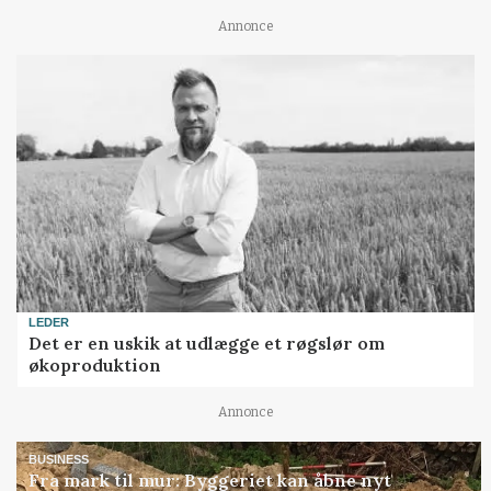
Annonce
LEDER
Det er en uskik at udlægge et røgslør om
økoproduktion
Annonce
BUSINESS
Fra mark til mur: Byggeriet kan åbne nyt