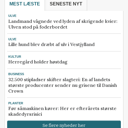
MEST LÆSTE
SENESTE NYT
ULVE
Landmand vågnede ved lyden af skrigende kvier:
Ulven stod på foderbordet
ULVE
Lille hund blev dræbt af ulv i Vestjylland
KULTUR
Herregård holder høstdag
BUSINESS
32.500 stipladser skifter slagteri: En af landets
største producenter sender nu grisene til Danish
Crown
PLANTER
Før såmaskinen kører: Her er efterårets største
skadedyrsrisici
Se flere nyheder her