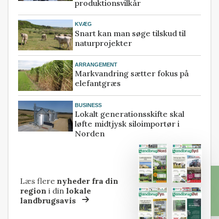
produktionsvilkår
KVÆG
Snart kan man søge tilskud til
naturprojekter
ARRANGEMENT
Markvandring sætter fokus på
elefantgræs
BUSINESS
Lokalt generationsskifte skal
løfte midtjysk siloimportør i
Norden
Læs flere
nyheder fra din
region
i din
lokale
landbrugsavis