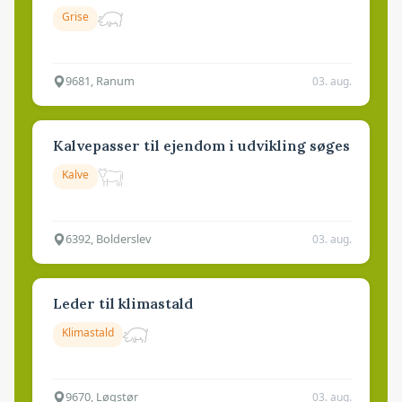
Grise
9681, Ranum
03. aug.
Kalvepasser til ejendom i udvikling søges
Kalve
6392, Bolderslev
03. aug.
Leder til klimastald
Klimastald
9670, Løgstør
03. aug.