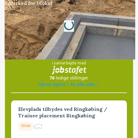
marked for biokul
Loading...
Annonce
Jobs
i samarbejde med
76
ledige stillinger
Opret agent
Se alle jobs
Elevplads tilbydes ved Ringkøbing /
Trainee placement Ringkøbing
Grise