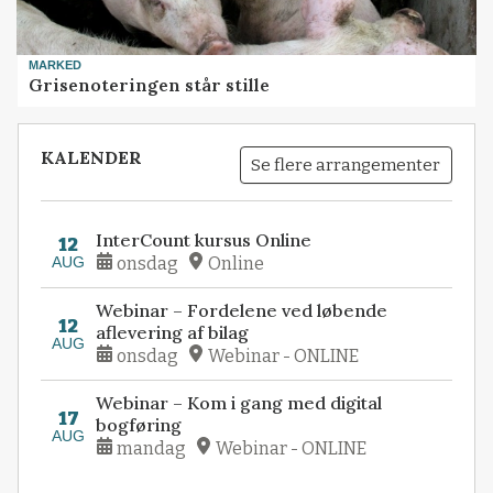
MARKED
Grisenoteringen står stille
KALENDER
Se flere arrangementer
InterCount kursus Online
12
AUG
onsdag
Online
Webinar – Fordelene ved løbende
12
aflevering af bilag
AUG
onsdag
Webinar - ONLINE
Webinar – Kom i gang med digital
17
bogføring
AUG
mandag
Webinar - ONLINE