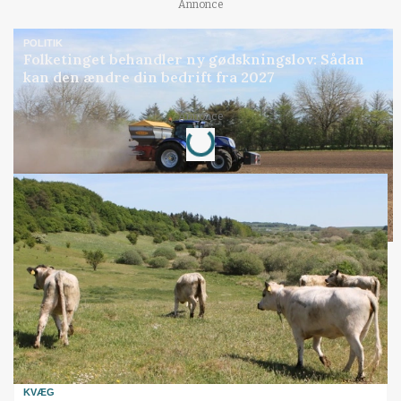
Annonce
POLITIK
Folketinget behandler ny gødskningslov: Sådan
kan den ændre din bedrift fra 2027
Loading...
Annonce
KVÆG