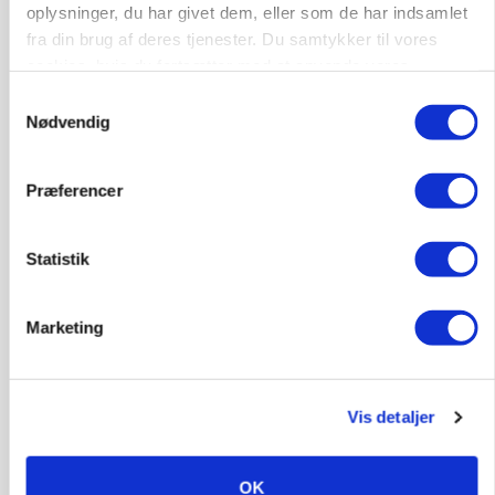
oplysninger, du har givet dem, eller som de har indsamlet
fra din brug af deres tjenester. Du samtykker til vores
GRISE
cookies, hvis du fortsætter med at anvende vores
Rådgiver om DB-Tjek: Små justeringer kan give
store besparelser
hjemmeside.
Samtykkevalg
Loading...
Nødvendig
Annonce
Præferencer
Statistik
Marketing
Vis detaljer
OK