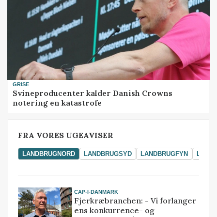
GRISE
Svineproducenter kalder Danish Crowns
notering en katastrofe
FRA VORES UGEAVISER
LANDBRUGNORD
LANDBRUGSYD
LANDBRUGFYN
LAND
CAP-I-DANMARK
Fjerkræbranchen: - Vi forlanger
ens konkurrence- og