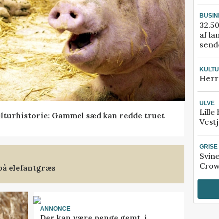
BUSIN
32.50
af la
sende
KULT
Herr
ULVE
Lille
lturhistorie: Gammel sæd kan redde truet
Vestj
GRISE
Svin
Crow
på elefantgræs
ANNONCE
Der kan være penge gemt, i