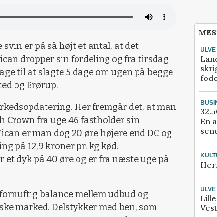
MES
svin er på så højt et antal, at det
ULVE
Lan
ican dropper sin fordeling og fra tirsdag
skri
age til at slagte 5 dage om ugen på begge
fod
ted og Brørup.
BUSI
markedsopdatering. Her fremgår det, at man
32.5
 Crown fra uge 46 fastholder sin
En a
send
Tican er man dog 20 øre højere end DC og
ng på 12,9 kroner pr. kg kød.
KULT
 et dyk på 40 øre og er fra næste uge på
Her
ULVE
en fornuftig balance mellem udbud og
Lill
iske marked. Delstykker med ben, som
Vest