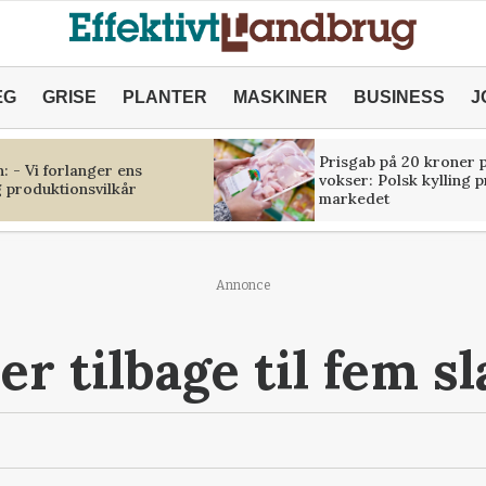
ÆG
GRISE
PLANTER
MASKINER
BUSINESS
J
Prisgab på 20 kroner p
 - Vi forlanger ens
vokser: Polsk kylling 
 produktionsvilkår
markedet
Annonce
er tilbage til fem s