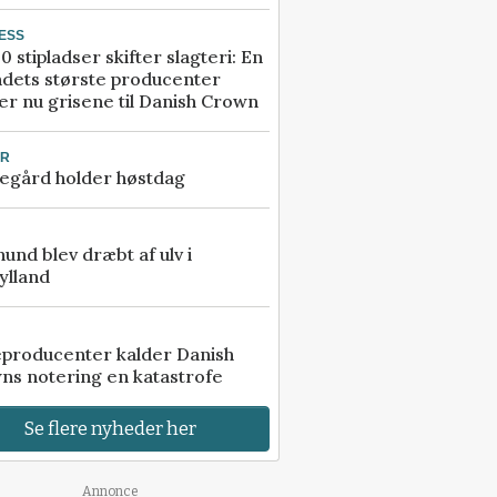
ESS
0 stipladser skifter slagteri: En
ndets største producenter
r nu grisene til Danish Crown
UR
egård holder høstdag
 hund blev dræbt af ulv i
ylland
eproducenter kalder Danish
ns notering en katastrofe
Se flere nyheder her
Annonce