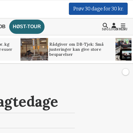
Prøv 30 dage for 30 kr.
OB
HØST-TOUR
SØG
LOGIN
MENU
r. kg
Rådgiver om DB-Tjek: Små
presser
justeringer kan give store
besparelser
lagtedage