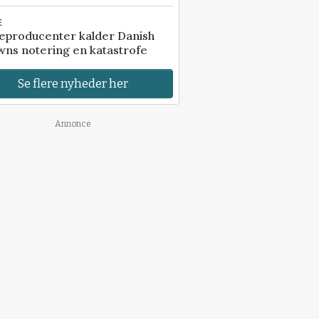
E
eproducenter kalder Danish
ns notering en katastrofe
Se flere nyheder her
Annonce