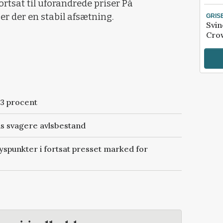
ortsat til uforandrede priser På
r der en stabil afsætning.
GRIS
Svin
Crow
23 procent
ds svagere avlsbestand
spunkter i fortsat presset marked for