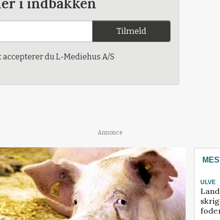
der i indbakken
Tilmeld
t accepterer du L-Mediehus A/S
Annonce
MES
ULVE
Land
skrig
fode