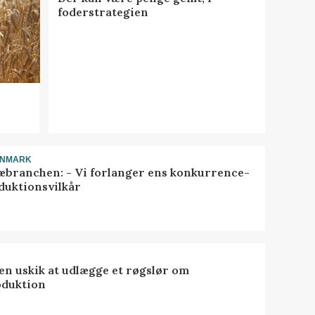
foderstrategien
ANMARK
æbranchen: - Vi forlanger ens konkurrence-
duktionsvilkår
 en uskik at udlægge et røgslør om
oduktion