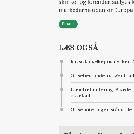
skinker og forender, sælges f
markederne udenfor Europa e
Finans
LÆS OGSÅ
Russisk mælkepris dykker 
Grisebestanden stiger tro
Uændret notering: Spæde ly
oksekød
Grisenoteringen står stille