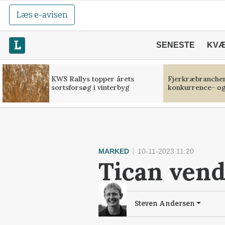
Læs e-avisen
SENESTE
KV
KWS Rallys topper årets
Fjerkræbranchen:
sortsforsøg i vinterbyg
konkurrence- og
MARKED
10-11-2023 11:20
Tican vend
Steven Andersen