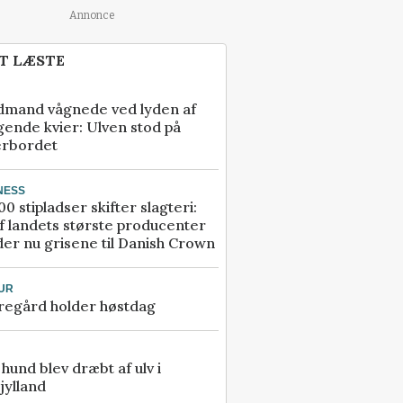
Annonce
T LÆSTE
dmand vågnede ved lyden af
gende kvier: Ulven stod på
erbordet
NESS
00 stipladser skifter slagteri:
f landets største producenter
er nu grisene til Danish Crown
UR
regård holder høstdag
e hund blev dræbt af ulv i
jylland