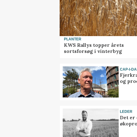
PLANTER
KWS Rallys topper årets
sortsforsøg i vinterbyg
CAP-I-D
Fjerkr
og pro
LEDER
Det er
økopr