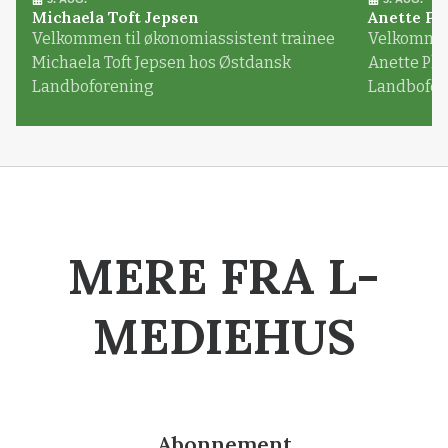
Michaela Toft Jepsen
Anette Pl
Velkommen til økonomiassistent trainee
Velkommen 
Michaela Toft Jepsen hos Østdansk
Anette Pl
Landboforening
Landbofor
MERE FRA L-
MEDIEHUS
Abonnement