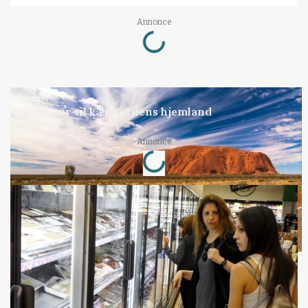
Loading...
Annonce
KULTUR
Studietur til kænguruens hjemland
Loading...
Annonce