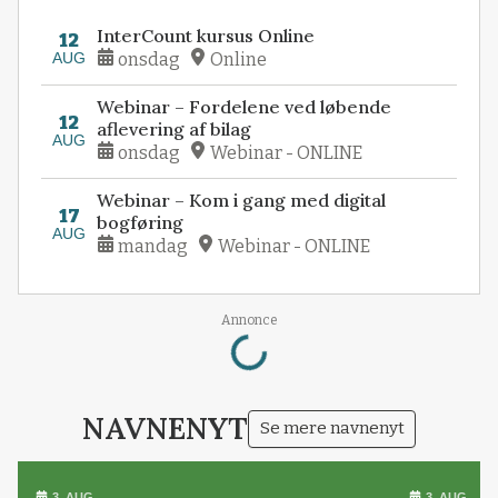
InterCount kursus Online
12
AUG
onsdag
Online
Webinar – Fordelene ved løbende
12
aflevering af bilag
AUG
onsdag
Webinar - ONLINE
Webinar – Kom i gang med digital
17
bogføring
AUG
mandag
Webinar - ONLINE
Loading...
Annonce
NAVNENYT
Se mere navnenyt
3. AUG.
3. AUG.