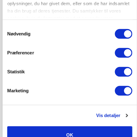
oplysninger, du har givet dem, eller som de har indsamlet
fra din brug af deres tjenester. Du samtykker til vores
cookies, hvis du fortsætter med at anvende vores
hjemmeside.
Samtykkevalg
Nødvendig
Præferencer
BUSINESS
Efter lån på 182 millioner: Sindal Biogas vil
fordoble produktionen og behandle 800.000 ton
Statistik
biomasse
Marketing
Vis detaljer
OK