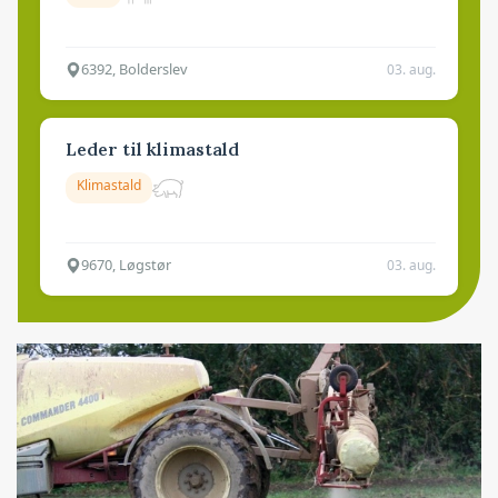
6392, Bolderslev
03. aug.
Leder til klimastald
Klimastald
9670, Løgstør
03. aug.