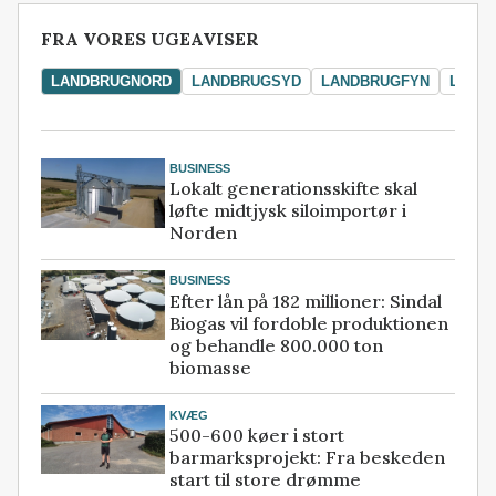
FRA VORES UGEAVISER
LANDBRUGNORD
LANDBRUGSYD
LANDBRUGFYN
LAND
BUSINESS
Lokalt generationsskifte skal
løfte midtjysk siloimportør i
Norden
BUSINESS
Efter lån på 182 millioner: Sindal
Biogas vil fordoble produktionen
og behandle 800.000 ton
biomasse
KVÆG
500-600 køer i stort
barmarksprojekt: Fra beskeden
start til store drømme