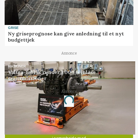
GRISE
Ny griseprognose kan give anledning til et nyt
budgettjek
Annonce
MASKINER
Valtra-fabrik runder 1.000 trinløse
transmissioner
Annonce
Loading...
Jobs