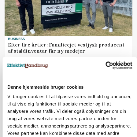
BUSINESS
Efter fire årtier: Familieejet vestjysk producent
af staldinventar får ny medejer
Annonce
KULTUR
Største Manitou fik gammel vindmølle til at
Denne hjemmeside bruger cookies
snurre igen
Loading...
Vi bruger cookies til at tilpasse vores indhold og annoncer,
Annonce
til at vise dig funktioner til sociale medier og til at
analysere vores trafik. Vi deler også oplysninger om din
brug af vores website med vores partnere inden for
sociale medier, annonceringspartnere og analysepartnere.
Vores partnere kan kombinere disse data med andre