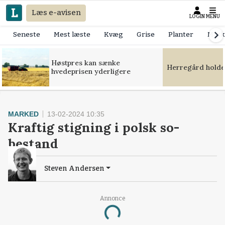
Læs e-avisen
LOGIN
MENU
Seneste
Mest læste
Kvæg
Grise
Planter
Mask
Høstpres kan sænke
Herregård holde
hvedeprisen yderligere
MARKED
13-02-2024 10:35
Kraftig stigning i polsk so-
bestand
Steven Andersen
Annonce
Loading...