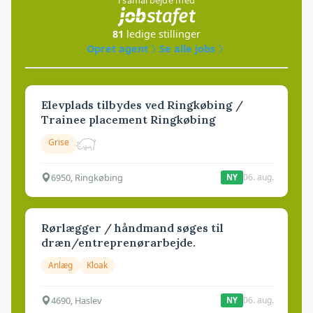
i samarbejde med
81
ledige stillinger
Opret agent
Se alle jobs
Elevplads tilbydes ved Ringkøbing /
Trainee placement Ringkøbing
Grise
6950, Ringkøbing
06. aug.
NY
Rørlægger / håndmand søges til
dræn/entreprenørarbejde.
Anlæg
Kloak
4690, Haslev
06. aug.
NY