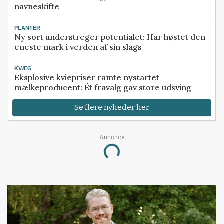
navneskifte
PLANTER
Ny sort understreger potentialet: Har høstet den
eneste mark i verden af sin slags
KVÆG
Eksplosive kviepriser ramte nystartet
mælkeproducent: Ét fravalg gav store udsving
Se flere nyheder her
Annonce
Loading...