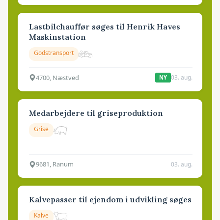
Lastbilchauffør søges til Henrik Haves
Maskinstation
Godstransport
4700, Næstved
03. aug.
NY
Medarbejdere til griseproduktion
Grise
9681, Ranum
03. aug.
Kalvepasser til ejendom i udvikling søges
Kalve