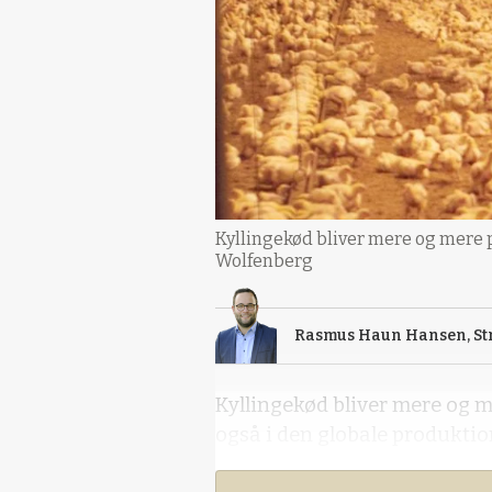
Kyllingekød bliver mere og mere p
Wolfenberg
Rasmus Haun Hansen, Str
Kyllingekød bliver mere og me
også i den globale produktio