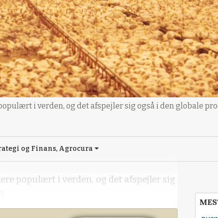
opulært i verden, og det afspejler sig også i den globale pr
ategi og Finans, Agrocura
re populært i verden, og det afspejler sig
n.
MES