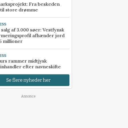
arksprojekt: Fra beskeden
 til store drømme
ESS
 salg af 3.000 søer: Vestfynsk
rmeringsprofil afhænder jord
5 millioner
ESS
urs rammer midtjysk
inhandler efter navneskifte
Se flere nyheder her
Annonce