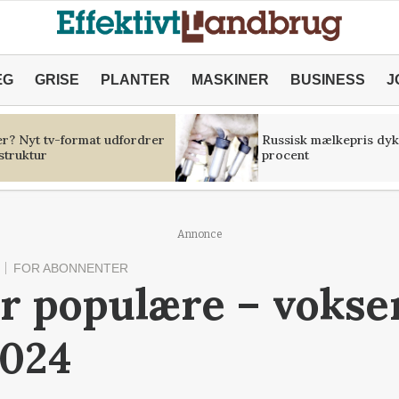
ÆG
GRISE
PLANTER
MASKINER
BUSINESS
J
er? Nyt tv-format udfordrer
Russisk mælkepris dyk
struktur
procent
Annonce
FOR ABONNENTER
er populære – vokse
2024