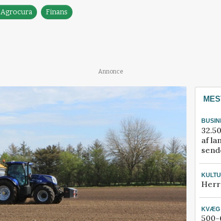
a Agrocura
Finans
Annonce
MES
BUSIN
32.50
af la
sende
KULT
Herr
KVÆG
500-6