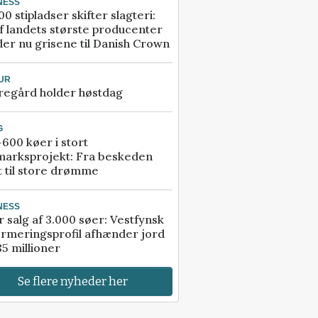
NESS
00 stipladser skifter slagteri:
f landets største producenter
er nu grisene til Danish Crown
UR
regård holder høstdag
G
600 køer i stort
marksprojekt: Fra beskeden
t til store drømme
NESS
r salg af 3.000 søer: Vestfynsk
rmeringsprofil afhænder jord
85 millioner
Se flere nyheder her