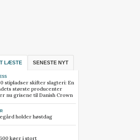
T LÆSTE
SENESTE NYT
ESS
0 stipladser skifter slagteri: En
ndets største producenter
r nu grisene til Danish Crown
UR
egård holder høstdag
00 køer i stort