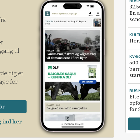
BUSI
32.5
En a
send
fra
KULT
Her
er
gang til
KVÆ
500-
bar
yde dig et
star
age for
BUSI
Efte
opfo
kr
for 
 ind her