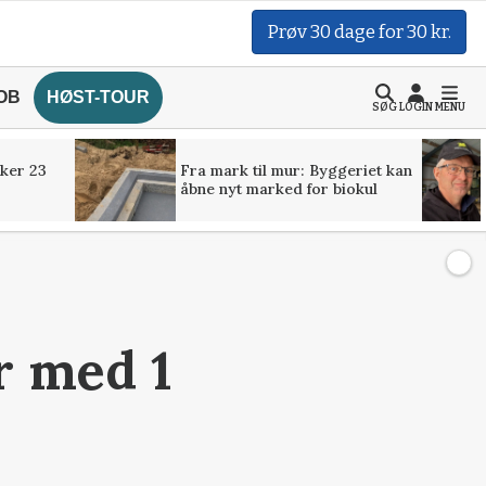
Prøv 30 dage for 30 kr.
OB
HØST-TOUR
SØG
LOGIN
MENU
ker 23
Fra mark til mur: Byggeriet kan
åbne nyt marked for biokul
r med 1