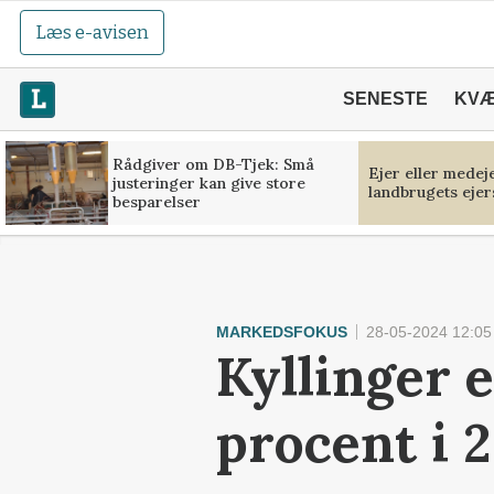
Læs e-avisen
SENESTE
KV
Rådgiver om DB-Tjek: Små
Ejer eller medej
justeringer kan give store
landbrugets ejer
besparelser
MARKEDSFOKUS
28-05-2024 12:05
Kyllinger 
procent i 