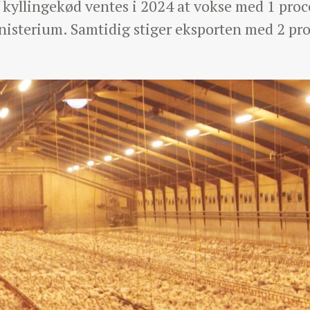
kyllingekød ventes i 2024 at vokse med 1 procen
sterium. Samtidig stiger eksporten med 2 proc