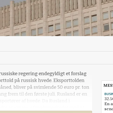
ussiske regering endegyldigt et forslag
rttold på russisk hvede. Eksporttolden
MES
måned, bliver på svimlende 50 euro pr. ton
ng frem til den første juli. Rusland er en
BUSI
32.5
sportører af hvede. Da Rusland i
En a
dte at »true« afgrødemarkedet med at
send