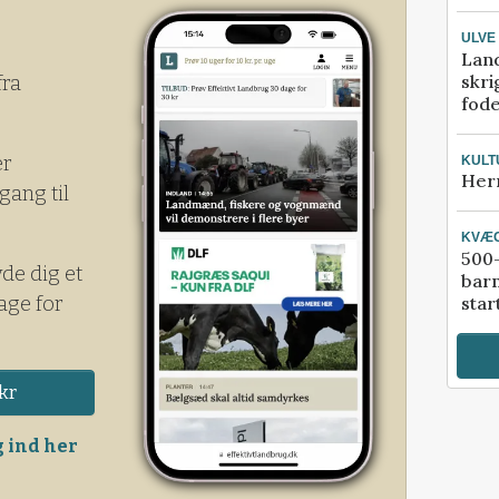
ULVE
Lan
skri
fra
fod
er
KULT
Her
gang til
KVÆ
500-
yde dig et
bar
age for
star
kr
 ind her