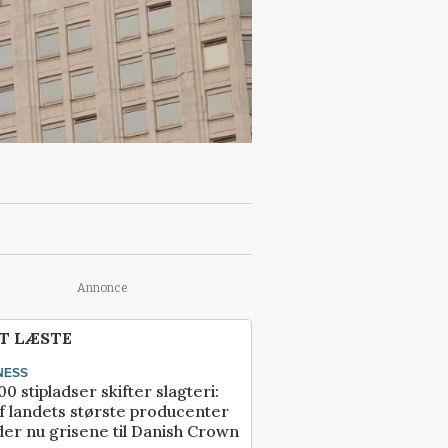
Annonce
T LÆSTE
NESS
00 stipladser skifter slagteri:
f landets største producenter
er nu grisene til Danish Crown