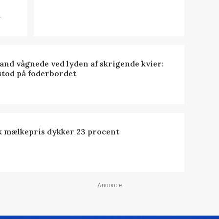
n
nd vågnede ved lyden af skrigende kvier:
stod på foderbordet
k mælkepris dykker 23 procent
Annonce