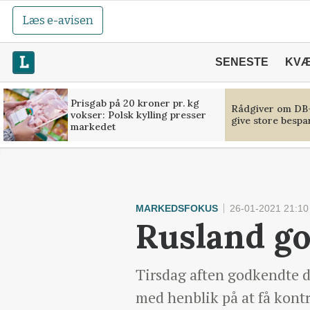
Læs e-avisen
SENESTE
KV
Prisgab på 20 kroner pr. kg
Rådgiver om DB-
vokser: Polsk kylling presser
give store bespa
markedet
MARKEDSFOKUS
26-01-2021 21:10
Rusland go
Tirsdag aften godkendte de
med henblik på at få kontr