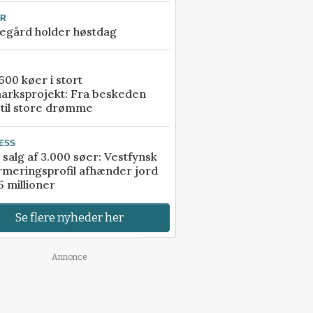
UR
egård holder høstdag
00 køer i stort
arksprojekt: Fra beskeden
 til store drømme
ESS
 salg af 3.000 søer: Vestfynsk
rmeringsprofil afhænder jord
5 millioner
Se flere nyheder her
Annonce