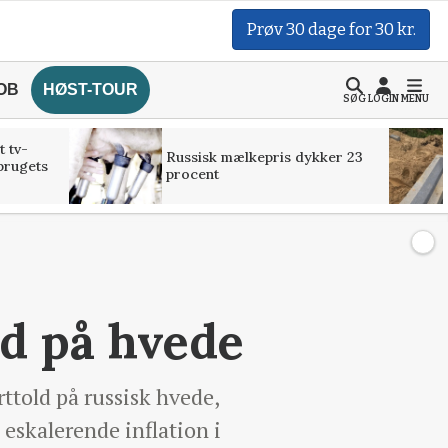
Prøv 30 dage for 30 kr.
OB
HØST-TOUR
SØG
LOGIN
MENU
t tv-
Russisk mælkepris dykker 23
brugets
procent
d på hvede
ttold på russisk hvede,
 eskalerende inflation i