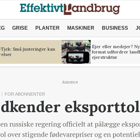
ÆG
GRISE
PLANTER
MASKINER
BUSINESS
J
Ejer eller medejer? Ny
Tjek: Små justeringer kan
format udfordrer land
relser
ejerstruktur
Annonce
FOR ABONNENTER
dkender eksporttol
n russiske regering officielt at pålægge ekspor
ol over stigende fødevarepriser og en potentiel