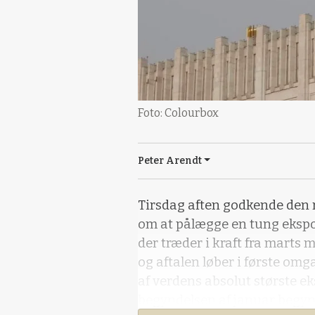
Foto: Colourbox
Peter Arendt
Tirsdag aften godkende den r
om at pålægge en tung ekspo
der træder i kraft fra marts 
og aftalen løber i første omga
af verdens absolut største ek
begyndelsen af januar begyn