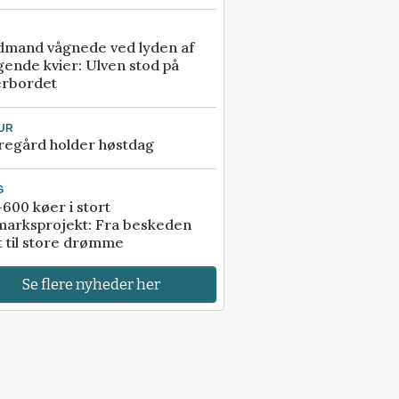
dmand vågnede ved lyden af
gende kvier: Ulven stod på
erbordet
UR
regård holder høstdag
G
600 køer i stort
marksprojekt: Fra beskeden
t til store drømme
Se flere nyheder her