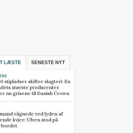
T LÆSTE
SENESTE NYT
ESS
0 stipladser skifter slagteri: En
ndets største producenter
r nu grisene til Danish Crown
mand vågnede ved lyden af
ende kvier: Ulven stod på
rbordet