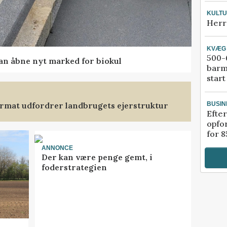
KULT
Herr
KVÆG
500-6
kan åbne nyt marked for biokul
barm
start
format udfordrer landbrugets ejerstruktur
BUSIN
Efter
opfo
for 8
ANNONCE
Der kan være penge gemt, i
foderstrategien