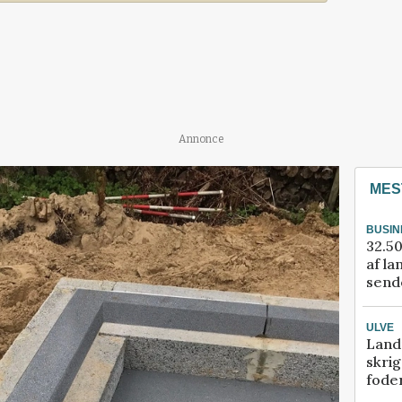
Annonce
MES
BUSIN
32.50
af la
sende
ULVE
Land
skrig
fode