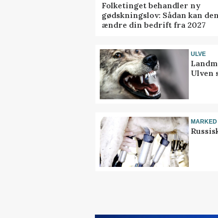
Folketinget behandler ny
gødskningslov: Sådan kan de
ændre din bedrift fra 2027
ULVE
Landma
Ulven 
MARKED
Russis