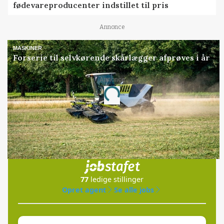
fødevareproducenter indstillet til pris
Annonce
MASKINER
Forserie til selvkørende skårlægger afprøves i år
Annonce
Loading...
Jobs
i samarbejde med
77
ledige stillinger
Opret agent
Se alle jobs