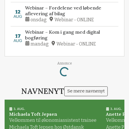
Webinar – Fordelene ved løbende
12
aflevering af bilag
AUG
onsdag
Webinar - ONLINE
Webinar – Kom i gang med digital
17
bogføring
AUG
mandag
Webinar - ONLINE
Annonce
Loading...
NAVNENYT
Se mere navnenyt
3. AUG.
3. AUG.
Michaela Toft Jepsen
Anette Pl
Velkommen til økonomiassistent trainee
Velkommen 
Michaela Toft Jepsen hos Østdansk
Anette Pl