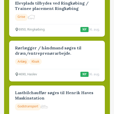
Elevplads tilbydes ved Ringkøbing /
Trainee placement Ringkøbing
Grise
6950, Ringkøbing
06. aug.
NY
Rørlægger / håndmand søges til
dræn/entreprenørarbejde.
Anlæg
Kloak
4690, Haslev
06. aug.
NY
Lastbilchauffør søges til Henrik Haves
Maskinstation
Godstransport