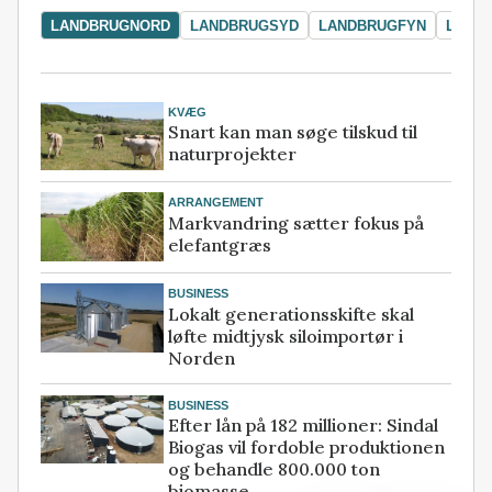
LANDBRUGNORD
LANDBRUGSYD
LANDBRUGFYN
LAND
KVÆG
Snart kan man søge tilskud til
naturprojekter
ARRANGEMENT
Markvandring sætter fokus på
elefantgræs
BUSINESS
Lokalt generationsskifte skal
løfte midtjysk siloimportør i
Norden
BUSINESS
Efter lån på 182 millioner: Sindal
Biogas vil fordoble produktionen
og behandle 800.000 ton
biomasse