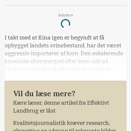
Annonce
Loading...
I takt med at Kina igen er begyndt at få
opbygget landets svinebestand, har det været
aggressiv importører af korn. Den eskalerende
kinesiske efterspørgsel efter korn ude på
verdensmarkedet skyldes blandt andet det
faktum, at de indenlandske kinesiske
kornpriser i løbet af 2020 er gået op med mere
Vil du læse mere?
end 50 procent.
Kære læser, denne artikel fra Effektivt
Landbrug er låst.
Kvalitetsjournalistik kræver research,
ekspertise og adgang til relevante kilder.