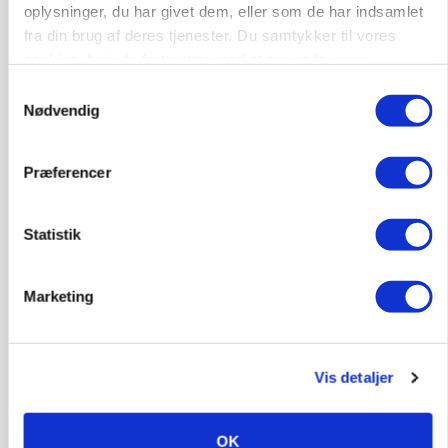
oplysninger, du har givet dem, eller som de har indsamlet
fra din brug af deres tjenester. Du samtykker til vores
KVÆG
cookies, hvis du fortsætter med at anvende vores
Snart kan man søge tilskud til naturprojekter
hjemmeside.
Samtykkevalg
Nødvendig
Annonce
PLANTER
Før såmaskinen kører: Her er efterårets største
Præferencer
skadedyrsrisici
Statistik
Annonce
Loading...
Marketing
Vis detaljer
OK