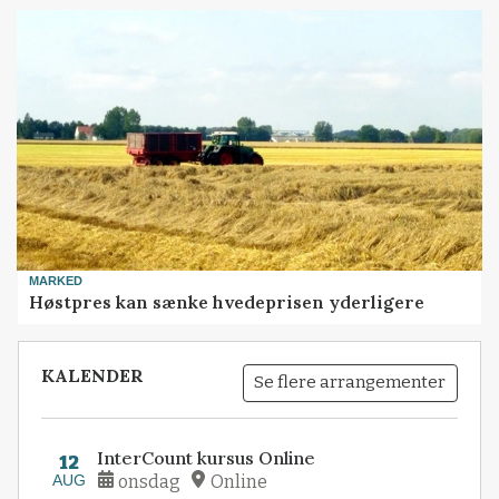
MARKED
Høstpres kan sænke hvedeprisen yderligere
KALENDER
Se flere arrangementer
InterCount kursus Online
12
AUG
onsdag
Online