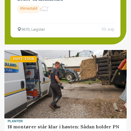
Klimastald
9670, Løgstør
03. aug.
HØST-TOUR
PLANTER
18 montører står klar i høsten: Sådan holder PN