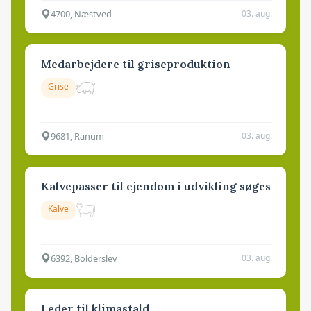
4700, Næstved
03. aug.
Medarbejdere til griseproduktion
Grise
9681, Ranum
03. aug.
Kalvepasser til ejendom i udvikling søges
Kalve
6392, Bolderslev
03. aug.
Leder til klimastald