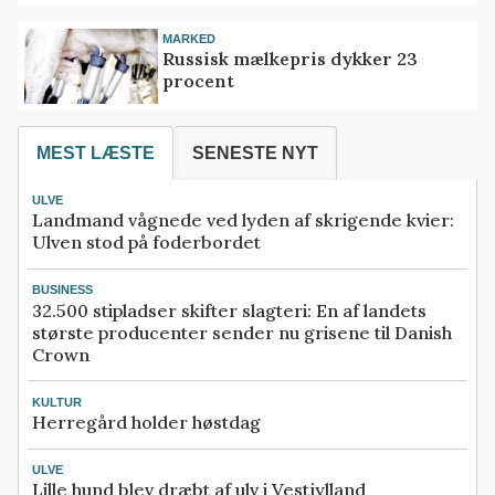
MARKED
Russisk mælkepris dykker 23
procent
MEST LÆSTE
SENESTE NYT
ULVE
Landmand vågnede ved lyden af skrigende kvier:
Ulven stod på foderbordet
BUSINESS
32.500 stipladser skifter slagteri: En af landets
største producenter sender nu grisene til Danish
Crown
KULTUR
Herregård holder høstdag
ULVE
Lille hund blev dræbt af ulv i Vestjylland