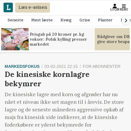
Læs e-avisen
LOGIN
MENU
Seneste
Mest læste
Kvæg
Grise
Planter
Mask
Prisgab på 20 kroner pr. kg
Rådgiver om DB-
vokser: Polsk kylling presser
give store bespa
markedet
MARKEDSFOKUS
03-02-2021 22:15
FOR ABONNENTER
De kinesiske kornlagre
bekymrer
De kinesiske lagre med korn og afgrøder har nu
nået et niveau ikke set magen til i årevis. De store
lagre og de seneste måneders aggressive opkøb af
majs fra kinesisk side indikerer, at de kinesiske
foderkøbere er yderst bekymrede for