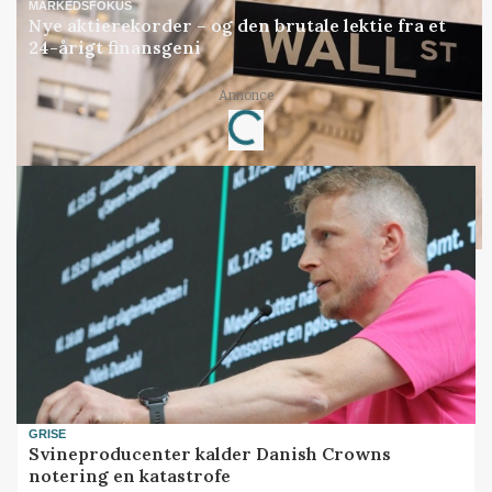
MARKEDSFOKUS
Nye aktierekorder – og den brutale lektie fra et
24-årigt finansgeni
Annonce
Loading...
GRISE
Svineproducenter kalder Danish Crowns
notering en katastrofe