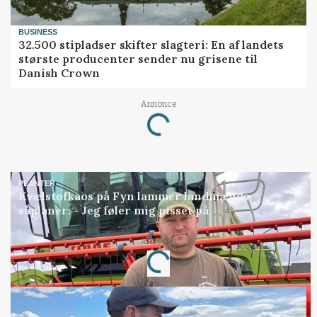
BUSINESS
32.500 stipladser skifter slagteri: En af landets
største producenter sender nu grisene til
Danish Crown
Loading...
Annonce
PLANTER
Kvælstofkaos på Fyn lammer landmænds
såplaner: - Jeg føler mig pisset på
Loading...
Annonce