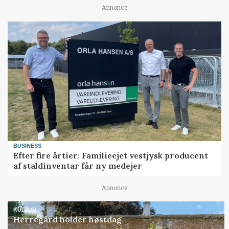
Annonce
BUSINESS
Efter fire årtier: Familieejet vestjysk producent
af staldinventar får ny medejer
Annonce
KULTUR
Herregård holder høstdag