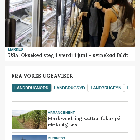
MARKED
USA: Oksekød steg i værdi i juni – svinekød faldt
FRA VORES UGEAVISER
LANDBRUGNORD
LANDBRUGSYD
LANDBRUGFYN
LAND
ARRANGEMENT
Markvandring sætter fokus på
elefantgræs
BUSINESS