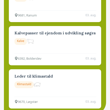
9681, Ranum
03. aug.
Kalvepasser til ejendom i udvikling søges
Kalve
6392, Bolderslev
03. aug.
Leder til klimastald
Klimastald
9670, Løgstør
03. aug.