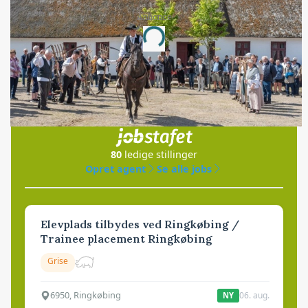
Annonce
Loading...
Jobs
i samarbejde med
80
ledige stillinger
Opret agent
Se alle jobs
Elevplads tilbydes ved Ringkøbing /
Trainee placement Ringkøbing
Grise
6950, Ringkøbing
06. aug.
NY