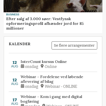
BUSINESS
Efter salg af 3.000 søer: Vestfynsk
opformeringsprofil afhænder jord for 85
millioner
KALENDER
Se flere arrangementer
InterCount kursus Online
12
AUG
onsdag
Online
Webinar – Fordelene ved løbende
12
aflevering af bilag
AUG
onsdag
Webinar - ONLINE
Webinar – Kom i gang med digital
17
bogføring
AUG