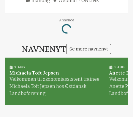
mandag
Webinar - ONLINE
Loading...
Annonce
NAVNENYT
Se mere navnenyt
3. AUG.
3. AUG.
Michaela Toft Jepsen
Anette Pl
Velkommen til økonomiassistent trainee
Velkommen 
Michaela Toft Jepsen hos Østdansk
Anette Pl
Landboforening
Landbofor