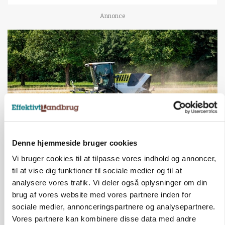
Annonce
Denne hjemmeside bruger cookies
MASKINER
Vi bruger cookies til at tilpasse vores indhold og annoncer,
Forserie til selvkørende skårlægger afprøves i år
til at vise dig funktioner til sociale medier og til at
analysere vores trafik. Vi deler også oplysninger om din
Annonce
brug af vores website med vores partnere inden for
ARRANGEMENT
sociale medier, annonceringspartnere og analysepartnere.
Markvandring sætter fokus på elefantgræs
Vores partnere kan kombinere disse data med andre