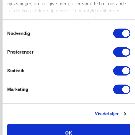
oplysninger, du har givet dem, eller som de har indsamlet
Loading...
Annonce
fra din brug af deres tjenester. Du samtykker til vores
cookies, hvis du fortsætter med at anvende vores
hjemmeside.
Samtykkevalg
Nødvendig
Præferencer
Statistik
Marketing
GRISE
Danish Crown slår igen i noteringsstrid: Tysk
gab er 3 kroner – ikke 4,30
Vis detaljer
OK