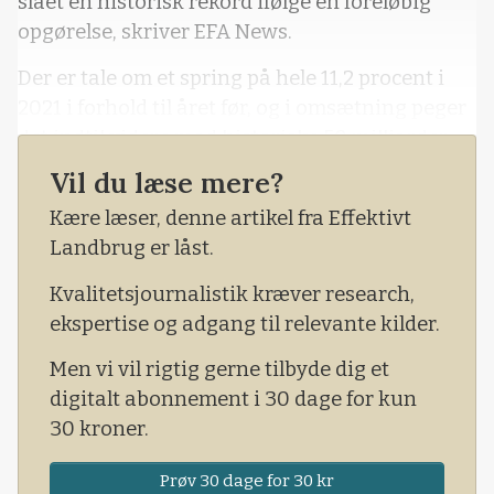
slået en historisk rekord ifølge en foreløbig
opgørelse, skriver EFA News.
Der er tale om et spring på hele 11,2 procent i
2021 i forhold til året før, og i omsætning peger
det indtil videre mod historiske 50 milliarder
euro, hvilket aldrig før er registreret i Italiens
Vil du læse mere?
historie.
Kære læser, denne artikel fra Effektivt
Analysen er foretaget af den italienske
Landbrug er låst.
landbrugsorganisation Coldiretti.
Kvalitetsjournalistik kræver research,
ekspertise og adgang til relevante kilder.
Men vi vil rigtig gerne tilbyde dig et
digitalt abonnement i 30 dage for kun
30 kroner.
Prøv 30 dage for 30 kr