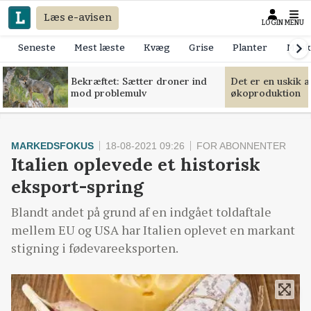
Læs e-avisen
LOGIN
MENU
Seneste
Mest læste
Kvæg
Grise
Planter
Mask
Bekræftet: Sætter droner ind
Det er en uskik 
mod problemulv
økoproduktion
MARKEDSFOKUS
18-08-2021 09:26
FOR ABONNENTER
Italien oplevede et historisk
eksport-spring
Blandt andet på grund af en indgået toldaftale
mellem EU og USA har Italien oplevet en markant
stigning i fødevareeksporten.