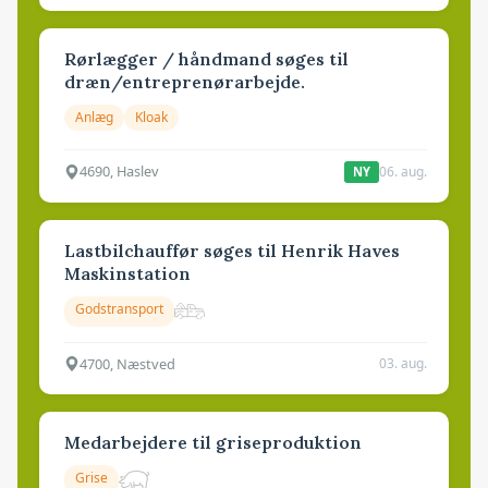
Rørlægger / håndmand søges til
dræn/entreprenørarbejde.
Anlæg
Kloak
4690, Haslev
06. aug.
NY
Lastbilchauffør søges til Henrik Haves
Maskinstation
Godstransport
4700, Næstved
03. aug.
Medarbejdere til griseproduktion
Grise