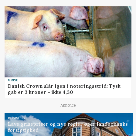
GRISE
Danish Crown slår igen i noteringsstrid: Tysk
gab er 3 kroner – ikke 4,30
Annonce
BUSINESS
Lave grisepriser og nye regler øger landbobanks
forsigtighed