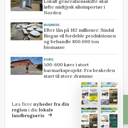
Lokalt generationsskifte skal
løfte midtjysk siloimportør i
Norden
BUSINESS
Efter lån på 182 millioner: Sindal
Biogas vil fordoble produktionen
og behandle 800.000 ton
biomasse
KVÆG
500-600 køer i stort
barmarksprojekt: Fra beskeden
start til store drømme
Læs flere
nyheder fra din
region
i din
lokale
landbrugsavis