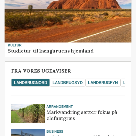
KULTUR
Studietur til kænguruens hjemland
FRA VORES UGEAVISER
LANDBRUGNORD
LANDBRUGSYD
LANDBRUGFYN
LAND
ARRANGEMENT
Markvandring sætter fokus på
elefantgræs
BUSINESS