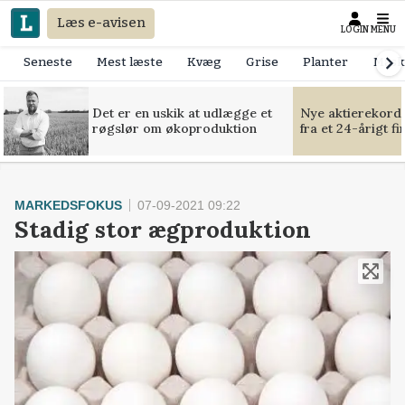
Læs e-avisen
LOGIN
MENU
Seneste
Mest læste
Kvæg
Grise
Planter
Mask
Det er en uskik at udlægge et
Nye aktierekorde
røgslør om økoproduktion
fra et 24-årigt f
MARKEDSFOKUS
07-09-2021 09:22
Stadig stor ægproduktion