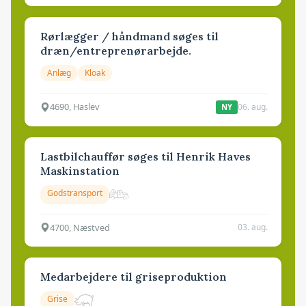
Rørlægger / håndmand søges til
dræn/entreprenørarbejde.
Anlæg
Kloak
4690, Haslev
06. aug.
NY
Lastbilchauffør søges til Henrik Haves
Maskinstation
Godstransport
4700, Næstved
03. aug.
Medarbejdere til griseproduktion
Grise