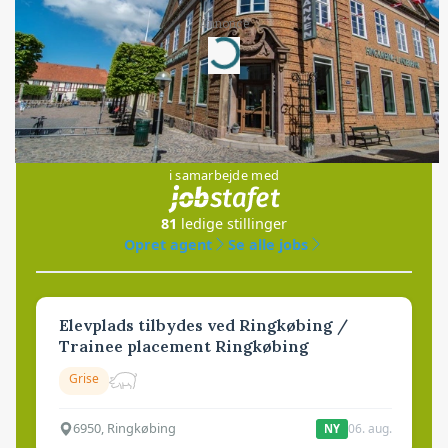
Annonce
Loading...
Jobs
i samarbejde med
81
ledige stillinger
Opret agent
Se alle jobs
Elevplads tilbydes ved Ringkøbing /
Trainee placement Ringkøbing
Grise
6950, Ringkøbing
06. aug.
NY