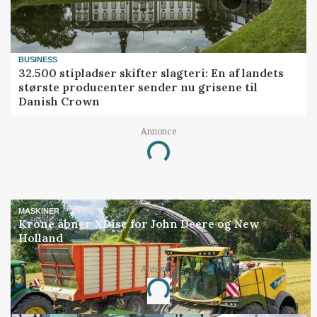
BUSINESS
32.500 stipladser skifter slagteri: En af landets
største producenter sender nu grisene til
Danish Crown
Annonce
Loading...
MASKINER
Krone åbner XDisc for John Deere og New
Holland
Annonce
Loading...