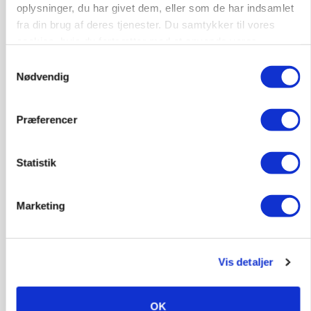
oplysninger, du har givet dem, eller som de har indsamlet
MASKINER
fra din brug af deres tjenester. Du samtykker til vores
Forserie til selvkørende skårlægger afprøves i år
cookies, hvis du fortsætter med at anvende vores
Annonce
hjemmeside.
Samtykkevalg
Loading...
Nødvendig
Præferencer
Statistik
Marketing
Vis detaljer
ARRANGEMENT
Markvandring sætter fokus på elefantgræs
OK