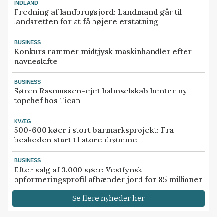
INDLAND
Fredning af landbrugsjord: Landmand går til
landsretten for at få højere erstatning
BUSINESS
Konkurs rammer midtjysk maskinhandler efter
navneskifte
BUSINESS
Søren Rasmussen-ejet halmselskab henter ny
topchef hos Tican
KVÆG
500-600 køer i stort barmarksprojekt: Fra
beskeden start til store drømme
BUSINESS
Efter salg af 3.000 søer: Vestfynsk
opformeringsprofil afhænder jord for 85 millioner
Se flere nyheder her