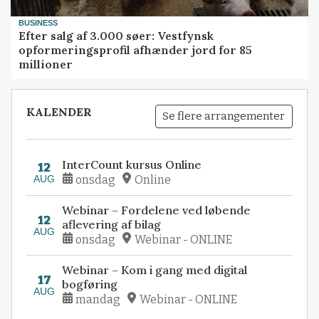
BUSINESS
Efter salg af 3.000 søer: Vestfynsk
opformeringsprofil afhænder jord for 85
millioner
KALENDER
Se flere arrangementer
InterCount kursus Online
12
AUG
onsdag
Online
Webinar – Fordelene ved løbende
12
aflevering af bilag
AUG
onsdag
Webinar - ONLINE
Webinar – Kom i gang med digital
17
bogføring
AUG
mandag
Webinar - ONLINE