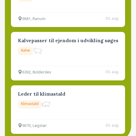
9681, Ranum
03. aug.
Kalvepasser til ejendom i udvikling søges
Kalve
6392, Bolderslev
03. aug.
Leder til klimastald
Klimastald
9670, Løgstør
03. aug.