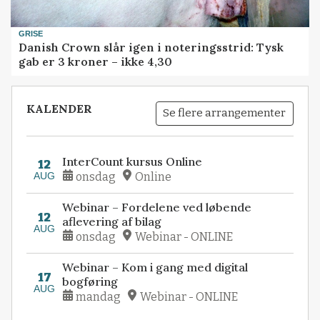
GRISE
Danish Crown slår igen i noteringsstrid: Tysk
gab er 3 kroner – ikke 4,30
KALENDER
Se flere arrangementer
InterCount kursus Online
12
AUG
onsdag
Online
Webinar – Fordelene ved løbende
12
aflevering af bilag
AUG
onsdag
Webinar - ONLINE
Webinar – Kom i gang med digital
17
bogføring
AUG
mandag
Webinar - ONLINE