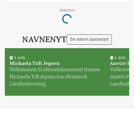
Annonce
Loading...
NAVNENYT
Se mere navnenyt
3. AUG.
3. AUG.
Michaela Toft Jepsen
Anette Pl
Velkommen til økonomiassistent trainee
Velkommen 
Michaela Toft Jepsen hos Østdansk
Anette Pl
Landboforening
Landbofor