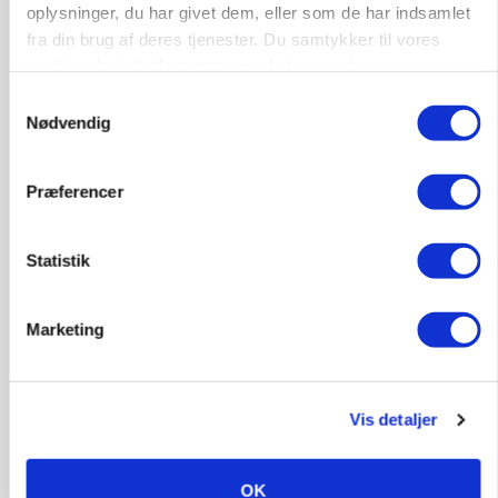
oplysninger, du har givet dem, eller som de har indsamlet
fra din brug af deres tjenester. Du samtykker til vores
POLITIK
»Nu stopper I«: Landbrugsdebattør og
cookies, hvis du fortsætter med at anvende vores
protestgruppe vil demonstrere mod ny
hjemmeside.
Samtykkevalg
gødskningslov
Nødvendig
Annonce
Loading...
Præferencer
Statistik
Marketing
Vis detaljer
OK