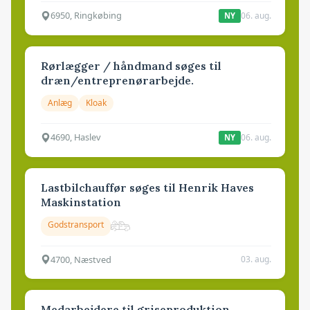
6950, Ringkøbing
06. aug.
NY
Rørlægger / håndmand søges til
dræn/entreprenørarbejde.
Anlæg
Kloak
4690, Haslev
06. aug.
NY
Lastbilchauffør søges til Henrik Haves
Maskinstation
Godstransport
4700, Næstved
03. aug.
Medarbejdere til griseproduktion