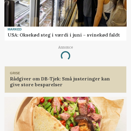
MARKED
USA: Oksekød steg i værdi i juni – svinekød faldt
Annonce
Loading...
GRISE
Rådgiver om DB-Tjek: Små justeringer kan
give store besparelser