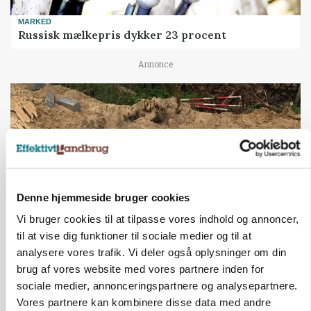
MARKED
Russisk mælkepris dykker 23 procent
Annonce
Denne hjemmeside bruger cookies
Vi bruger cookies til at tilpasse vores indhold og annoncer,
til at vise dig funktioner til sociale medier og til at
analysere vores trafik. Vi deler også oplysninger om din
BUSINESS
Fra mark til mur: Byggeriet kan åbne nyt
brug af vores website med vores partnere inden for
marked for biokul
sociale medier, annonceringspartnere og analysepartnere.
Vores partnere kan kombinere disse data med andre
Annonce