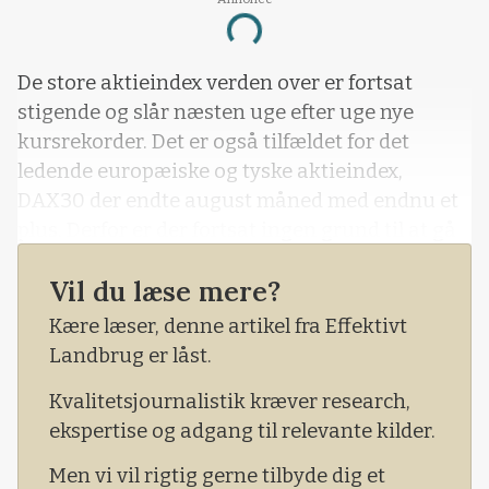
Loading...
De store aktieindex verden over er fortsat
stigende og slår næsten uge efter uge nye
kursrekorder. Det er også tilfældet for det
ledende europæiske og tyske aktieindex,
DAX30 der endte august måned med endnu et
plus. Derfor er der fortsat ingen grund til at gå
ud af aktiemarkedet. Især ikke på grund af de
Vil du læse mere?
fortsat negative renter, du skal betale, hvis du
har dine penge stående i kontanter. Som
Kære læser, denne artikel fra Effektivt
ordsproget siger indenfor investering og tra
Landbrug er låst.
Kvalitetsjournalistik kræver research,
ekspertise og adgang til relevante kilder.
Men vi vil rigtig gerne tilbyde dig et