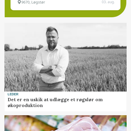
9670, Løgstør
03. aug.
LEDER
Det er en uskik at udlægge et røgslør om
økoproduktion