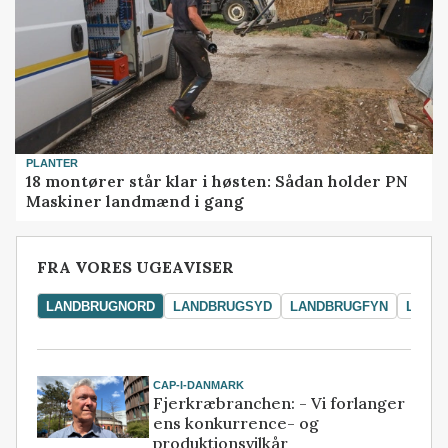
PLANTER
18 montører står klar i høsten: Sådan holder PN
Maskiner landmænd i gang
FRA VORES UGEAVISER
LANDBRUGNORD
LANDBRUGSYD
LANDBRUGFYN
LAND
CAP-I-DANMARK
Fjerkræbranchen: - Vi forlanger
ens konkurrence- og
produktionsvilkår