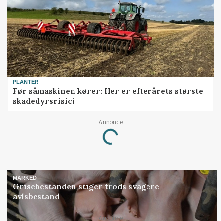
PLANTER
Før såmaskinen kører: Her er efterårets største
skadedyrsrisici
Annonce
Loading...
MARKED
Grisebestanden stiger trods svagere
avlsbestand
Annonce