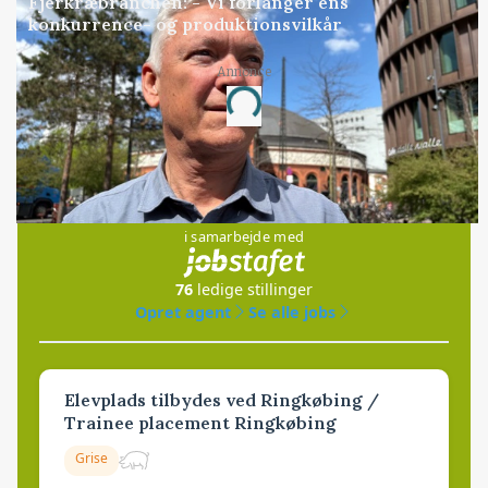
Fjerkræbranchen: - Vi forlanger ens
konkurrence- og produktionsvilkår
Annonce
Loading...
Jobs
i samarbejde med
76
ledige stillinger
Opret agent
Se alle jobs
Elevplads tilbydes ved Ringkøbing /
Trainee placement Ringkøbing
Grise