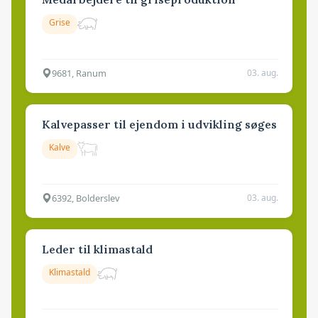
Grise
9681, Ranum
03. aug.
Kalvepasser til ejendom i udvikling søges
Kalve
6392, Bolderslev
03. aug.
Leder til klimastald
Klimastald