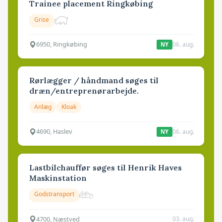
Trainee placement Ringkøbing
Grise
6950, Ringkøbing
06. aug.
NY
Rørlægger / håndmand søges til
dræn/entreprenørarbejde.
Anlæg
Kloak
4690, Haslev
06. aug.
NY
Lastbilchauffør søges til Henrik Haves
Maskinstation
Godstransport
4700, Næstved
03. aug.