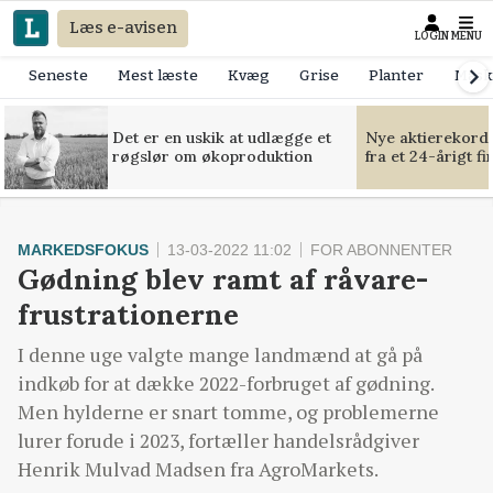
Læs e-avisen
LOGIN
MENU
Seneste
Mest læste
Kvæg
Grise
Planter
Mask
Det er en uskik at udlægge et
Nye aktierekorde
røgslør om økoproduktion
fra et 24-årigt f
MARKEDSFOKUS
13-03-2022 11:02
FOR ABONNENTER
Gødning blev ramt af råvare-
frustrationerne
I denne uge valgte mange landmænd at gå på
indkøb for at dække 2022-forbruget af gødning.
Men hylderne er snart tomme, og problemerne
lurer forude i 2023, fortæller handelsrådgiver
Henrik Mulvad Madsen fra AgroMarkets.