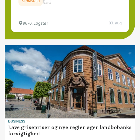
Klimastald
9670, Løgstør
03. aug.
BUSINESS
Lave grisepriser og nye regler øger landbobanks
forsigtighed