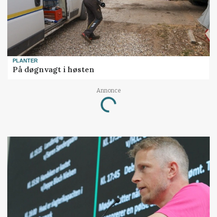
PLANTER
På døgnvagt i høsten
Annonce
Loading...