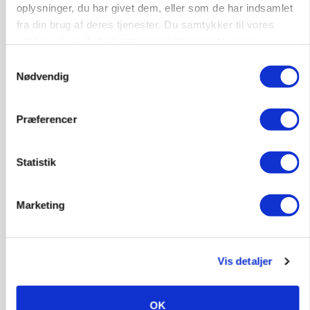
Forserie til selvkørende skårlægger afprøves i år
oplysninger, du har givet dem, eller som de har indsamlet
fra din brug af deres tjenester. Du samtykker til vores
Annonce
cookies, hvis du fortsætter med at anvende vores
hjemmeside.
Samtykkevalg
ARRANGEMENT
Markvandring sætter fokus på elefantgræs
Nødvendig
Annonce
Loading...
Præferencer
Statistik
Marketing
Vis detaljer
OK