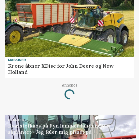
MASKINER
Krone åbner XDisc for John Deere og New
Holland
Annonce
Loading...
PLANTER
Kvælstofkaos på Fyn lammer landmænds
såplaner: - Jeg føler mig pisset på