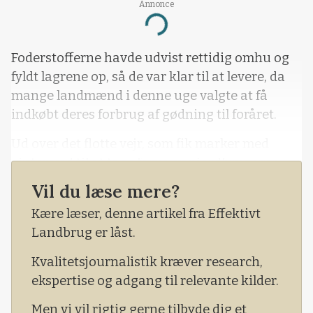
Annonce
Loading...
Foderstofferne havde udvist rettidig omhu og
fyldt lagrene op, så de var klar til at levere, da
mange landmænd i denne uge valgte at få
indkøbt deres forbrug af gødning til foråret.
Ud over det flotte vejr, som fik marker med
vintersæd til at tage farve, var jordbrugerne
motiveret af nyheden om, at Yara lukker to
Vil du læse mere?
fabrikker ned som konsekvens af de
Kære læser, denne artikel fra Effektivt
galopperende gaspriser.
Landbrug er låst.
Kvalitetsjournalistik kræver research,
ekspertise og adgang til relevante kilder.
Men vi vil rigtig gerne tilbyde dig et