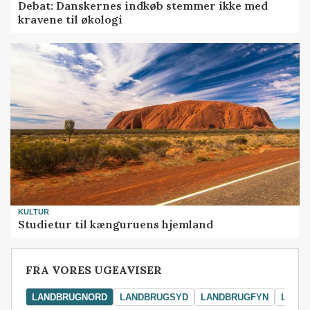
Debat: Danskernes indkøb stemmer ikke med
kravene til økologi
KULTUR
Studietur til kænguruens hjemland
FRA VORES UGEAVISER
LANDBRUGNORD
LANDBRUGSYD
LANDBRUGFYN
LAND