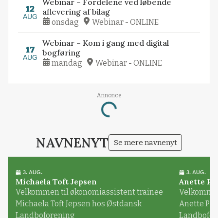
Webinar – Fordelene ved løbende
12
aflevering af bilag
AUG
onsdag
Webinar - ONLINE
Webinar – Kom i gang med digital
17
bogføring
AUG
mandag
Webinar - ONLINE
Annonce
Loading...
NAVNENYT
Se mere navnenyt
3. AUG.
3. AUG.
Michaela Toft Jepsen
Anette Pl
Velkommen til økonomiassistent trainee
Velkommen 
Michaela Toft Jepsen hos Østdansk
Anette Pl
Landboforening
Landbofor