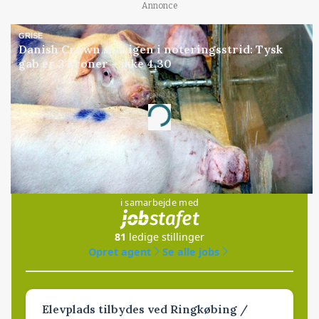
Annonce
GRISE
Danish Crown slår igen i noteringsstrid: Tysk
gab er 3 kroner – ikke 4,30
Annonce
Loading...
Jobs
i samarbejde med
81
ledige stillinger
Opret agent
Se alle jobs
Elevplads tilbydes ved Ringkøbing /