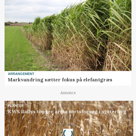
ARRANGEMENT
Markvandring sætter fokus på elefantgræs
Annonce
PLANTER
KWS Rallys topper årets sortsforsøg i vinterbyg
Loading...
Annonce