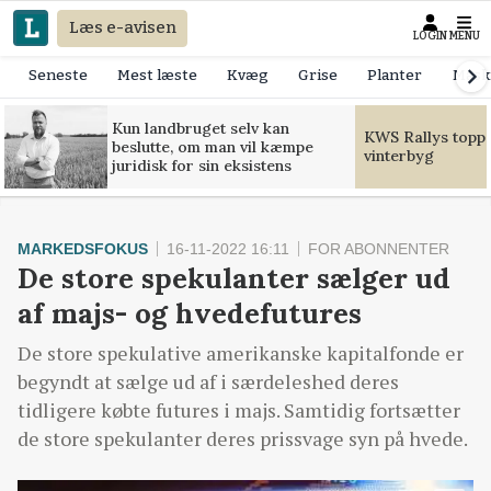
Læs e-avisen
LOGIN
MENU
Seneste
Mest læste
Kvæg
Grise
Planter
Mask
Kun landbruget selv kan
KWS Rallys toppe
beslutte, om man vil kæmpe
vinterbyg
juridisk for sin eksistens
MARKEDSFOKUS
16-11-2022 16:11
FOR ABONNENTER
De store spekulanter sælger ud
af majs- og hvedefutures
De store spekulative amerikanske kapitalfonde er
begyndt at sælge ud af i særdeleshed deres
tidligere købte futures i majs. Samtidig fortsætter
de store spekulanter deres prissvage syn på hvede.