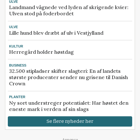
ULVE
Landmand vågnede ved lyden af skrigende kvier:
Ulven stod på foderbordet
ULVE
Lille hund blev dræbt af ulv i Vestjylland
KULTUR
Herregård holder høstdag
BUSINESS
32.500 stipladser skifter slagteri: En af landets
største producenter sender nu grisene til Danish
Crown
PLANTER
Ny sort understreger potentialet: Har høstet den
eneste mark i verden af sin slags
Se flere nyheder her
Annonce