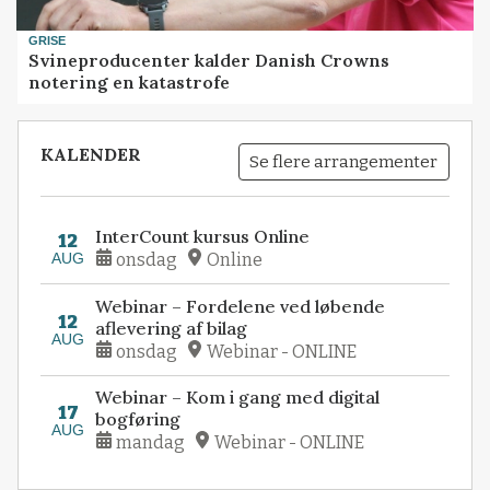
GRISE
Svineproducenter kalder Danish Crowns
notering en katastrofe
KALENDER
Se flere arrangementer
InterCount kursus Online
12
AUG
onsdag
Online
Webinar – Fordelene ved løbende
12
aflevering af bilag
AUG
onsdag
Webinar - ONLINE
Webinar – Kom i gang med digital
17
bogføring
AUG
mandag
Webinar - ONLINE