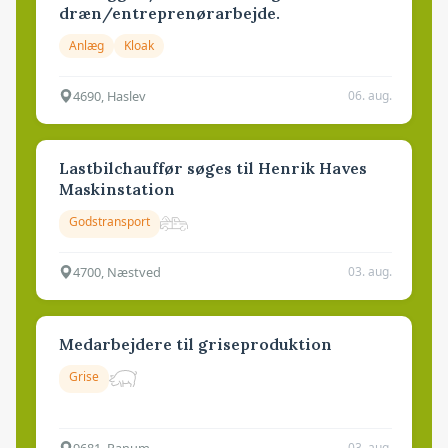
dræn/entreprenørarbejde.
Anlæg
Kloak
4690, Haslev
06. aug.
Lastbilchauffør søges til Henrik Haves
Maskinstation
Godstransport
4700, Næstved
03. aug.
Medarbejdere til griseproduktion
Grise
9681, Ranum
03. aug.