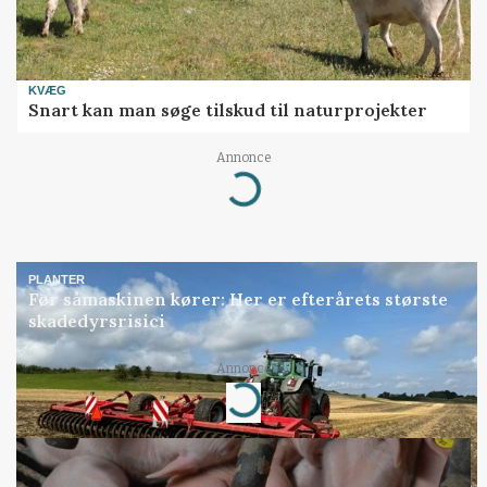
KVÆG
Snart kan man søge tilskud til naturprojekter
Annonce
Loading...
PLANTER
Før såmaskinen kører: Her er efterårets største
skadedyrsrisici
Annonce
Loading...