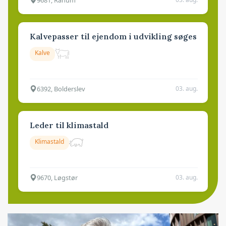
Kalvepasser til ejendom i udvikling søges
Kalve
6392, Bolderslev
03. aug.
Leder til klimastald
Klimastald
9670, Løgstør
03. aug.