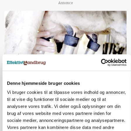
Annonce
MARKED
Denne hjemmeside bruger cookies
Russisk mælkepris dykker 23 procent
Vi bruger cookies til at tilpasse vores indhold og annoncer,
til at vise dig funktioner til sociale medier og til at
Annonce
analysere vores trafik. Vi deler også oplysninger om din
brug af vores website med vores partnere inden for
BUSINESS
Fra mark til mur: Byggeriet kan åbne nyt
sociale medier, annonceringspartnere og analysepartnere.
marked for biokul
Vores partnere kan kombinere disse data med andre