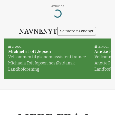
Annonce
Loading...
NAVNENYT
Se mere navnenyt
3. AUG.
3. AUG.
Michaela Toft Jepsen
Anette Pl
Velkommen til økonomiassistent trainee
Velkommen 
Michaela Toft Jepsen hos Østdansk
Anette Pl
Landboforening
Landbofor