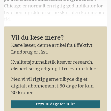
Chicago er normalt en rigtig god indikator for,
hvorhen afgrødepriserne skal i den kommende
tid.
Vil du læse mere?
Kære læser, denne artikel fra Effektivt
Landbrug er låst.
Kvalitetsjournalistik kræver research,
ekspertise og adgang til relevante kilder.
Men vi vil rigtig gerne tilbyde dig et
digitalt abonnement i 30 dage for kun
30 kroner.
Prøv 30 dage for 30 kr