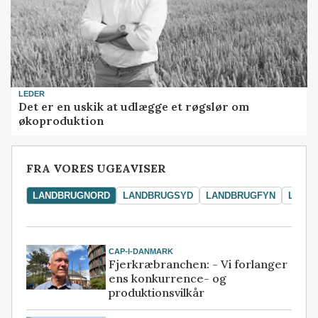
LEDER
Det er en uskik at udlægge et røgslør om
økoproduktion
FRA VORES UGEAVISER
LANDBRUGNORD
LANDBRUGSYD
LANDBRUGFYN
LAND
CAP-I-DANMARK
Fjerkræbranchen: - Vi forlanger
ens konkurrence- og
produktionsvilkår