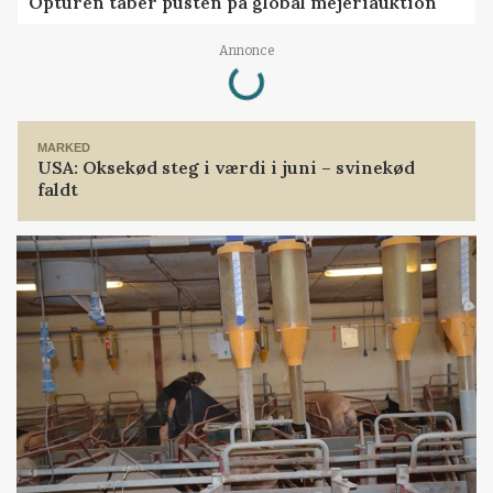
Opturen taber pusten på global mejeriauktion
Loading...
Annonce
MARKED
USA: Oksekød steg i værdi i juni – svinekød
faldt