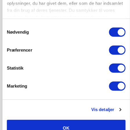
oplysninger, du har givet dem, eller som de har indsamlet
Annonce
fra din brug af deres tjenester. Du samtykker til vores
Loading...
cookies, hvis du fortsætter med at anvende vores
hjemmeside.
Samtykkevalg
Nødvendig
Præferencer
Statistik
Marketing
POLITIK
»Nu stopper I«: Landbrugsdebattør og
protestgruppe vil demonstrere mod ny
Vis detaljer
gødskningslov
OK