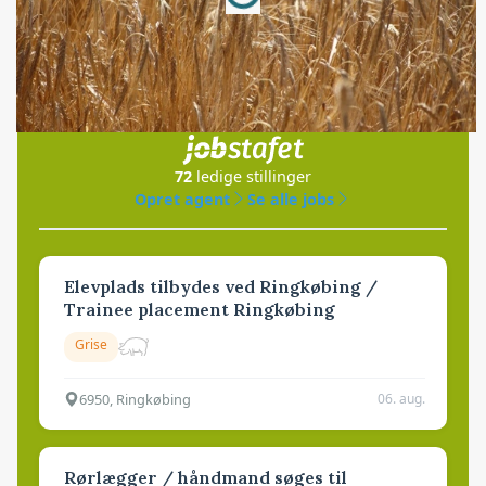
Jobs
i samarbejde med
72
ledige stillinger
Opret agent
Se alle jobs
Elevplads tilbydes ved Ringkøbing /
Trainee placement Ringkøbing
Grise
6950, Ringkøbing
06. aug.
Rørlægger / håndmand søges til