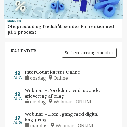
MARKED
Olieprisfald og fredshåb sender F5-renten ned
på 3 procent
KALENDER
Se flere arrangementer
InterCount kursus Online
12
AUG
onsdag
Online
Webinar – Fordelene ved løbende
12
aflevering af bilag
AUG
onsdag
Webinar - ONLINE
Webinar – Kom i gang med digital
17
bogføring
AUG
mandag
Webinar - ONLINE