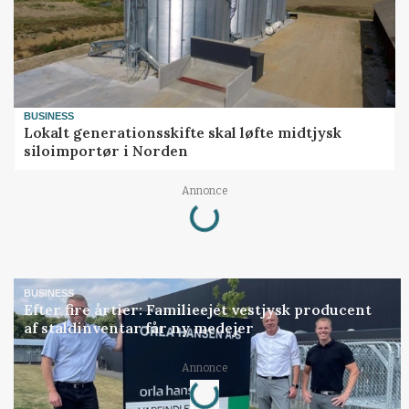
BUSINESS
Lokalt generationsskifte skal løfte midtjysk
siloimportør i Norden
Loading...
Annonce
BUSINESS
Efter fire årtier: Familieejet vestjysk producent
af staldinventar får ny medejer
Loading...
Annonce