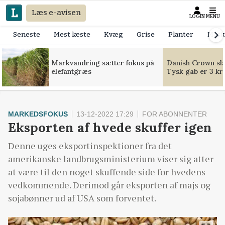
Læs e-avisen
LOGIN
MENU
Seneste
Mest læste
Kvæg
Grise
Planter
Mask
Markvandring sætter fokus på
Danish Crown slår
elefantgræs
Tysk gab er 3 kr
MARKEDSFOKUS
13-12-2022 17:29
FOR ABONNENTER
Eksporten af hvede skuffer igen
Denne uges eksportinspektioner fra det
amerikanske landbrugsministerium viser sig atter
at være til den noget skuffende side for hvedens
vedkommende. Derimod går eksporten af majs og
sojabønner ud af USA som forventet.