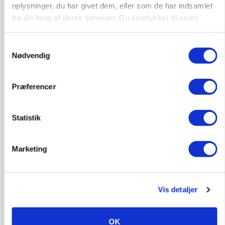
oplysninger, du har givet dem, eller som de har indsamlet
Annonce
fra din brug af deres tjenester. Du samtykker til vores
cookies, hvis du fortsætter med at anvende vores
MARKED
Høstpres kan sænke hvedeprisen yderligere
hjemmeside.
Samtykkevalg
Loading...
Nødvendig
Annonce
Præferencer
Statistik
Marketing
Vis detaljer
POLITIK
OK