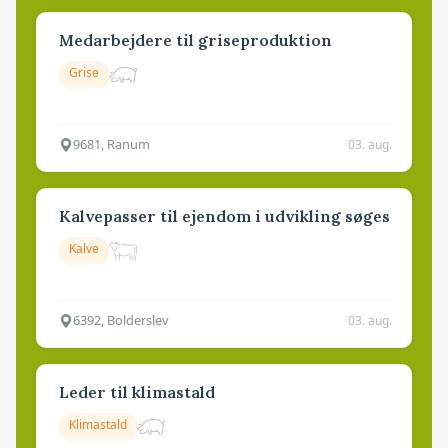
Medarbejdere til griseproduktion
Grise
9681, Ranum
03. aug.
Kalvepasser til ejendom i udvikling søges
Kalve
6392, Bolderslev
03. aug.
Leder til klimastald
Klimastald