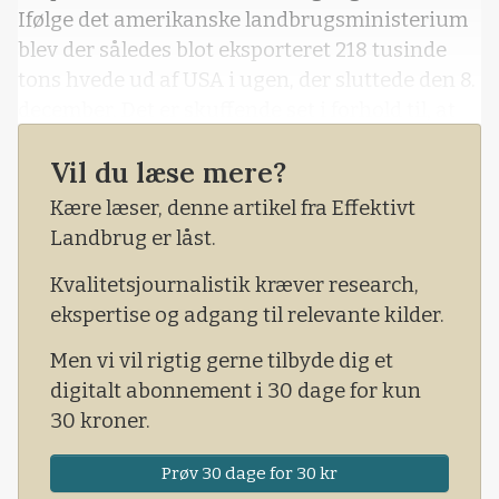
Ifølge det amerikanske landbrugsministerium
blev der således blot eksporteret 218 tusinde
tons hvede ud af USA i ugen, der sluttede den 8.
december. Det er skuffende set i forhold til, at
der i markedet var forventet en eksport af
Vil du læse mere?
hvede ud af USA på op imod 500 tusinde tons.
Kære læser, denne artikel fra Effektivt
Landbrug er låst.
Kvalitetsjournalistik kræver research,
ekspertise og adgang til relevante kilder.
Men vi vil rigtig gerne tilbyde dig et
digitalt abonnement i 30 dage for kun
30 kroner.
Prøv 30 dage for 30 kr