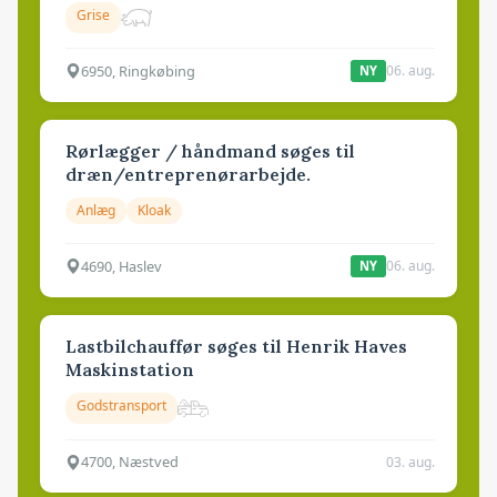
Grise
6950, Ringkøbing
06. aug.
NY
Rørlægger / håndmand søges til
dræn/entreprenørarbejde.
Anlæg
Kloak
4690, Haslev
06. aug.
NY
Lastbilchauffør søges til Henrik Haves
Maskinstation
Godstransport
4700, Næstved
03. aug.