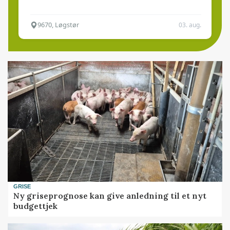
9670, Løgstør
03. aug.
GRISE
Ny griseprognose kan give anledning til et nyt
budgettjek