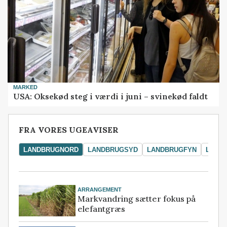
MARKED
USA: Oksekød steg i værdi i juni – svinekød faldt
FRA VORES UGEAVISER
LANDBRUGNORD
LANDBRUGSYD
LANDBRUGFYN
LAND
ARRANGEMENT
Markvandring sætter fokus på
elefantgræs