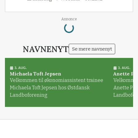
Loading...
Annonce
NAVNENYT
Se mere navnenyt
3. AUG.
3. AUG.
Michaela Toft Jepsen
Anette Pl
Velkommen til økonomiassistent trainee
Velkommen 
Michaela Toft Jepsen hos Østdansk
Anette Pl
Landboforening
Landbofor