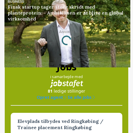
BUSINESS
Finsk startup tager store skridt med
planteprotein: - Ambitionen er at blive en global
virksomhed
Annonce
Loading...
Jobs
i samarbejde med
81
ledige stillinger
Opret agent
Se alle jobs
Elevplads tilbydes ved Ringkøbing /
Trainee placement Ringkøbing