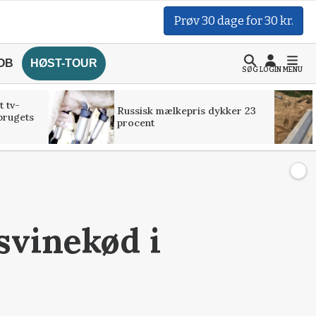
Prøv 30 dage for 30 kr.
OB
HØST-TOUR
SØG
LOGIN
MENU
t tv-
Russisk mælkepris dykker 23
brugets
procent
 svinekød i