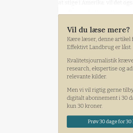
at stige i Amerika, vil det o
her på europæisk plan.
Vil du læse mere?
Kære læser, denne artikel 
Effektivt Landbrug er låst.
Kvalitetsjournalistik kræv
research, ekspertise og ad
relevante kilder.
Men vi vil rigtig gerne tilb
digitalt abonnement i 30 d
kun 30 kroner.
Prøv 30 dage for 30 