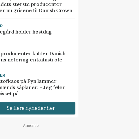
ndets største producenter
r nu grisene til Danish Crown
UR
egård holder høstdag
eproducenter kalder Danish
ns notering en katastrofe
TER
stofkaos på Fyn lammer
ænds såplaner: - Jeg føler
isset på
Se flere nyheder her
Annonce