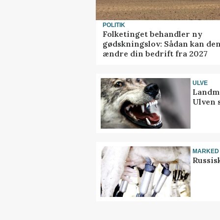
POLITIK
Folketinget behandler ny
gødskningslov: Sådan kan de
ændre din bedrift fra 2027
ULVE
Landma
Ulven 
MARKED
Russis