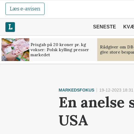
Læs e-avisen
SENESTE
KV
Prisgab på 20 kroner pr. kg
Rådgiver om DB-
vokser: Polsk kylling presser
give store bespa
markedet
MARKEDSFOKUS
19-12-2023 18:31
En anelse s
USA