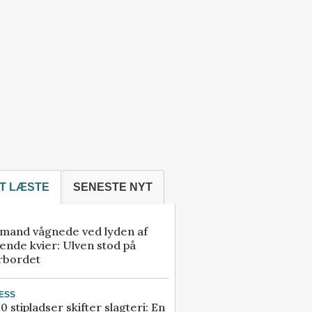
T LÆSTE
SENESTE NYT
mand vågnede ved lyden af
ende kvier: Ulven stod på
rbordet
ESS
0 stipladser skifter slagteri: En