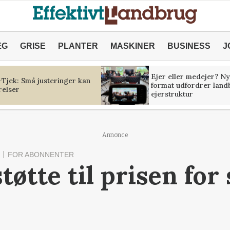
ÆG
GRISE
PLANTER
MASKINER
BUSINESS
J
Ejer eller medejer? Ny
Tjek: Små justeringer kan
format udfordrer land
relser
ejerstruktur
Annonce
FOR ABONNENTER
tøtte til prisen for