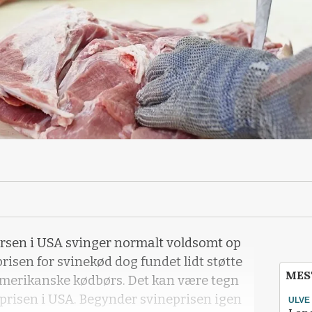
ørsen i USA svinger normalt voldsomt op
risen for svinekød dog fundet lidt støtte
MES
 amerikanske kødbørs. Det kan være tegn
ineprisen i USA. Begynder svineprisen igen
ULVE