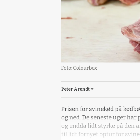
Foto: Colourbox
Peter Arendt
Prisen for svinekød på kødb
og ned. De seneste uger har p
og endda lidt styrke på den
til lidt fornyet optur for sv