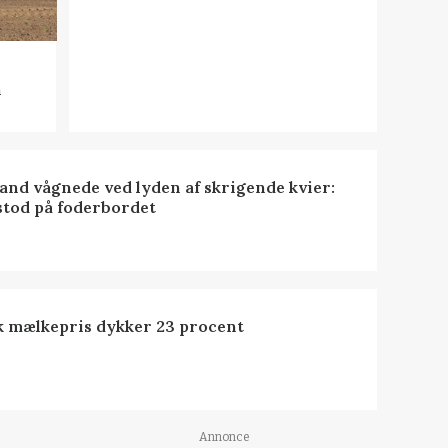
n
nd vågnede ved lyden af skrigende kvier:
stod på foderbordet
k mælkepris dykker 23 procent
Annonce