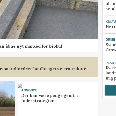
af la
sende
KULT
Herr
GRISE
Svin
kan åbne nyt marked for biokul
Crow
PLAN
Kvæl
format udfordrer landbrugets ejerstruktur
landm
mig p
ANNONCE
Der kan være penge gemt, i
foderstrategien