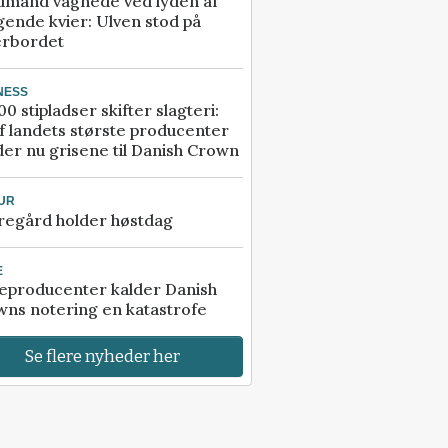
dmand vågnede ved lyden af
gende kvier: Ulven stod på
erbordet
NESS
00 stipladser skifter slagteri:
f landets største producenter
er nu grisene til Danish Crown
UR
regård holder høstdag
E
eproducenter kalder Danish
ns notering en katastrofe
Se flere nyheder her