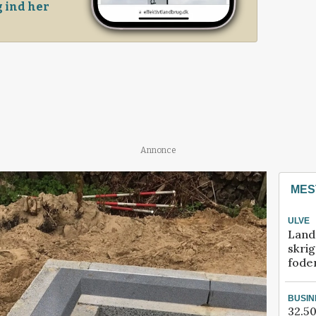
 ind her
Annonce
MES
ULVE
Land
skrig
fode
BUSIN
32.50