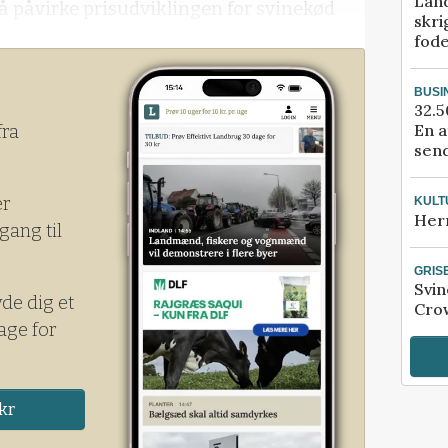
Lan
gså påvirke prisudviklingen for svinekød
skri
fod
BUSI
32.5
En a
fra
send
er
KULT
Her
gang til
GRIS
Svin
yde dig et
Crow
age for
kr