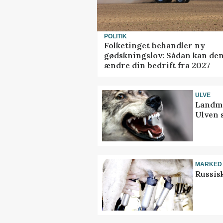
POLITIK
Folketinget behandler ny
gødskningslov: Sådan kan de
ændre din bedrift fra 2027
ULVE
Landma
Ulven 
MARKED
Russis