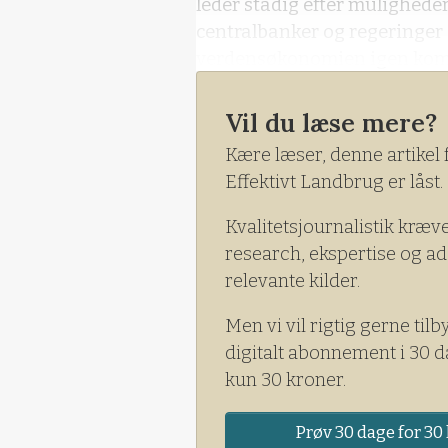
leder stadig efter muligheder
centralbanker og regeringer g
verdensøkonomien igen komm
som aldrig før, og vi befinde
nedgang i deres br
Vil du læse mere?
Kære læser, denne artikel 
Effektivt Landbrug er låst.
Kvalitetsjournalistik kræv
research, ekspertise og ad
relevante kilder.
Men vi vil rigtig gerne tilb
digitalt abonnement i 30 d
kun 30 kroner.
Prøv 30 dage for 30 