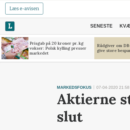
Læs e-avisen
SENESTE
KV
Prisgab på 20 kroner pr. kg
Rådgiver om DB-
vokser: Polsk kylling presser
give store bespa
markedet
MARKEDSFOKUS
07-04-2020 21:58
Aktierne s
slut