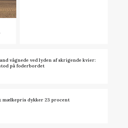
n
nd vågnede ved lyden af skrigende kvier:
stod på foderbordet
k mælkepris dykker 23 procent