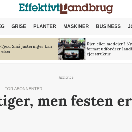
ÆG
GRISE
PLANTER
MASKINER
BUSINESS
J
Ejer eller medejer? Ny
Tjek: Små justeringer kan
format udfordrer land
relser
ejerstruktur
Annonce
FOR ABONNENTER
tiger, men festen er