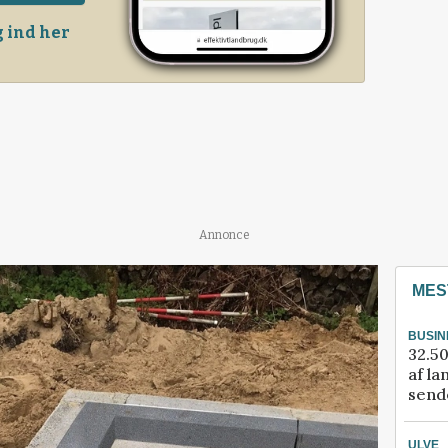
 ind her
Annonce
MES
BUSIN
32.50
af la
sende
ULVE