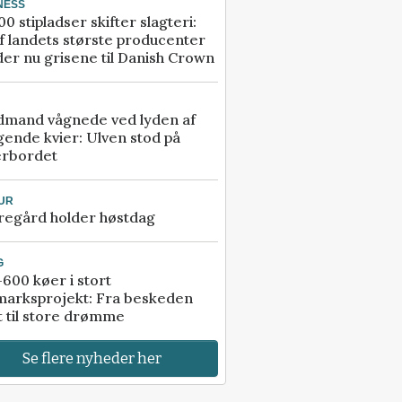
NESS
00 stipladser skifter slagteri:
f landets største producenter
er nu grisene til Danish Crown
dmand vågnede ved lyden af
gende kvier: Ulven stod på
erbordet
UR
regård holder høstdag
G
600 køer i stort
marksprojekt: Fra beskeden
t til store drømme
Se flere nyheder her