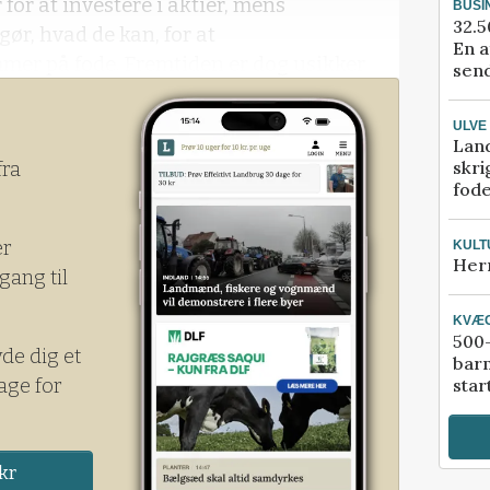
 for at investere i aktier, mens
BUSI
32.5
ør, hvad de kan, for at
En a
er på fode. Fremtiden er dog usikker
send
r os på fremmed grund. Lande vil opleve
ULVE
Lan
skri
fra
fod
er
KULT
Her
gang til
KVÆ
500-
yde dig et
bar
age for
star
kr