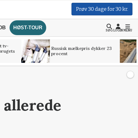
Prøv 30 dage for 30 kr.
OB
HØST-TOUR
SØG
LOGIN
MENU
t tv-
Russisk mælkepris dykker 23
brugets
procent
 allerede