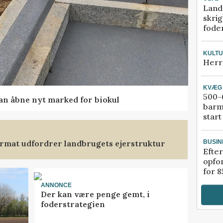
Land
skrig
fode
KULT
Herr
KVÆG
500-6
kan åbne nyt marked for biokul
barm
start
format udfordrer landbrugets ejerstruktur
BUSIN
Efter
opfo
for 8
ANNONCE
Der kan være penge gemt, i
foderstrategien