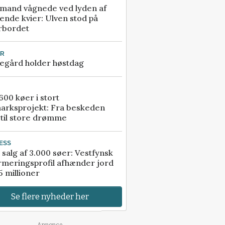
mand vågnede ved lyden af
ende kvier: Ulven stod på
rbordet
UR
egård holder høstdag
00 køer i stort
arksprojekt: Fra beskeden
 til store drømme
ESS
 salg af 3.000 søer: Vestfynsk
rmeringsprofil afhænder jord
5 millioner
Se flere nyheder her
Annonce