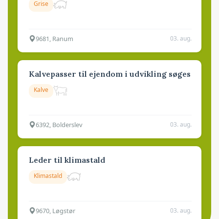
Grise
9681, Ranum
03. aug.
Kalvepasser til ejendom i udvikling søges
Kalve
6392, Bolderslev
03. aug.
Leder til klimastald
Klimastald
9670, Løgstør
03. aug.