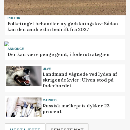
POLITIK
Folketinget behandler ny gødskningslov: Sådan
kan den ændre din bedrift fra 2027
ANNONCE
Der kan være penge gemt, i foderstrategien
ULVE
Landmand vågnede ved lyden af
skrigende kvier: Ulven stod på
foderbordet
MARKED
Russisk mælkepris dykker 23
procent