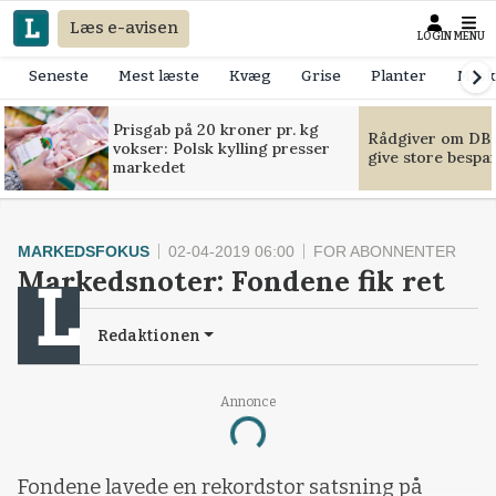
Læs e-avisen
LOGIN
MENU
Seneste
Mest læste
Kvæg
Grise
Planter
Mask
Prisgab på 20 kroner pr. kg
Rådgiver om DB-
vokser: Polsk kylling presser
give store bespa
markedet
MARKEDSFOKUS
02-04-2019 06:00
FOR ABONNENTER
Markedsnoter: Fondene fik ret
Redaktionen
Annonce
Loading...
Fondene lavede en rekordstor satsning på