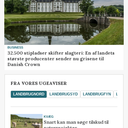
BUSINESS
32.500 stipladser skifter slagteri: En af landets
største producenter sender nu grisene til
Danish Crown
FRA VORES UGEAVISER
LANDBRUGNORD
LANDBRUGSYD
LANDBRUGFYN
LAND
KVÆG
Snart kan man søge tilskud til
naturprojekter