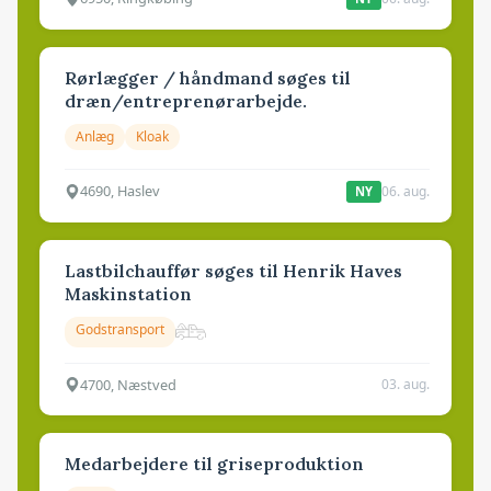
Rørlægger / håndmand søges til
dræn/entreprenørarbejde.
Anlæg
Kloak
4690, Haslev
06. aug.
NY
Lastbilchauffør søges til Henrik Haves
Maskinstation
Godstransport
4700, Næstved
03. aug.
Medarbejdere til griseproduktion