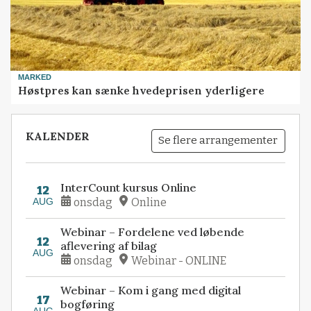
MARKED
Høstpres kan sænke hvedeprisen yderligere
KALENDER
Se flere arrangementer
InterCount kursus Online
12
AUG
onsdag
Online
Webinar – Fordelene ved løbende
12
aflevering af bilag
AUG
onsdag
Webinar - ONLINE
Webinar – Kom i gang med digital
17
bogføring
AUG