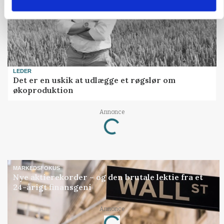
LEDER
Det er en uskik at udlægge et røgslør om
økoproduktion
Loading...
Annonce
MARKEDSFOKUS
Nye aktierekorder – og den brutale lektie fra et
24-årigt finansgeni
Loading...
Annonce