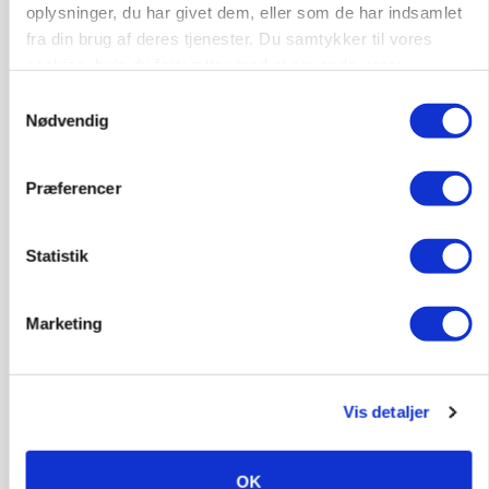
oplysninger, du har givet dem, eller som de har indsamlet
presset marked for oksekød
fra din brug af deres tjenester. Du samtykker til vores
cookies, hvis du fortsætter med at anvende vores
hjemmeside.
Samtykkevalg
Nødvendig
Præferencer
Statistik
Marketing
ULVE
Bekræftet: Sætter droner ind mod problemulv
Vis detaljer
OK