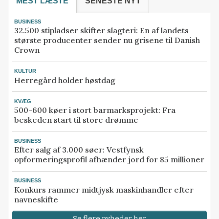
MEST LÆSTE
SENESTE NYT
BUSINESS
32.500 stipladser skifter slagteri: En af landets
største producenter sender nu grisene til Danish
Crown
KULTUR
Herregård holder høstdag
KVÆG
500-600 køer i stort barmarksprojekt: Fra
beskeden start til store drømme
BUSINESS
Efter salg af 3.000 søer: Vestfynsk
opformeringsprofil afhænder jord for 85 millioner
BUSINESS
Konkurs rammer midtjysk maskinhandler efter
navneskifte
Se flere nyheder her