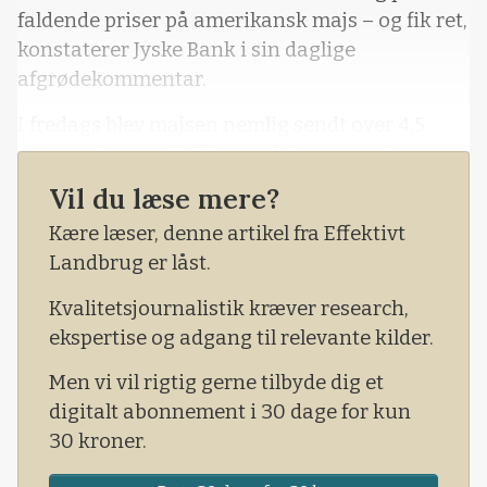
faldende priser på amerikansk majs – og fik ret,
konstaterer Jyske Bank i sin daglige
afgrødekommentar.
I fredags blev majsen nemlig sendt over 4,5
procent lavere på Chicago-børsen, og der var
prisnegative nyheder for både gammel og ny
Vil du læse mere?
høst, oplyser banken.
Kære læser, denne artikel fra Effektivt
- På gammel høst var de amerikanske lagre
Landbrug er låst.
større end ventet pr. 1. marts efter et
Kvalitetsjournalistik kræver research,
overraskende lavt indenlandsk foderf
ekspertise og adgang til relevante kilder.
Men vi vil rigtig gerne tilbyde dig et
digitalt abonnement i 30 dage for kun
30 kroner.