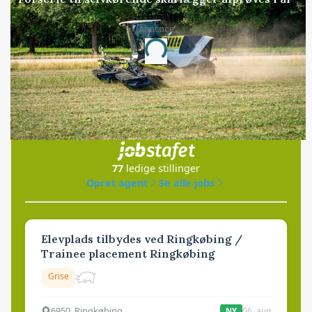
Annonce
Loading...
Jobs
i samarbejde med
77
ledige stillinger
Opret agent
Se alle jobs
Elevplads tilbydes ved Ringkøbing /
Trainee placement Ringkøbing
Grise
6950, Ringkøbing
06. aug.
NY