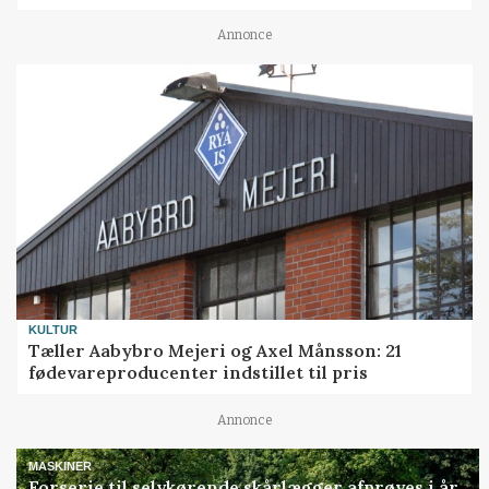
Annonce
KULTUR
Tæller Aabybro Mejeri og Axel Månsson: 21
fødevareproducenter indstillet til pris
Annonce
MASKINER
Forserie til selvkørende skårlægger afprøves i år