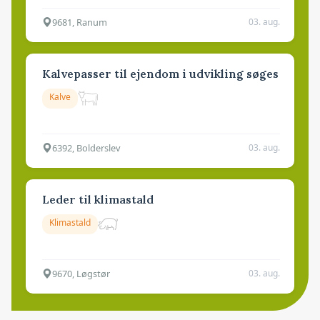
9681, Ranum
03. aug.
Kalvepasser til ejendom i udvikling søges
Kalve
6392, Bolderslev
03. aug.
Leder til klimastald
Klimastald
9670, Løgstør
03. aug.