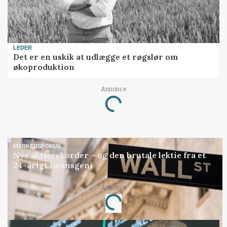
LEDER
Det er en uskik at udlægge et røgslør om
økoproduktion
Annonce
Loading...
MARKEDSFOKUS
Nye aktierekorder – og den brutale lektie fra et
24-årigt finansgeni
Annonce
Loading...