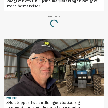
Rådgiver om DB-Tjek: Små justeringer kan give
store besparelser
Annonce
Loading...
POLITIK
»Nu stopper I«: Landbrugsdebattør og
protestgruppe vil demonstrere mod ny