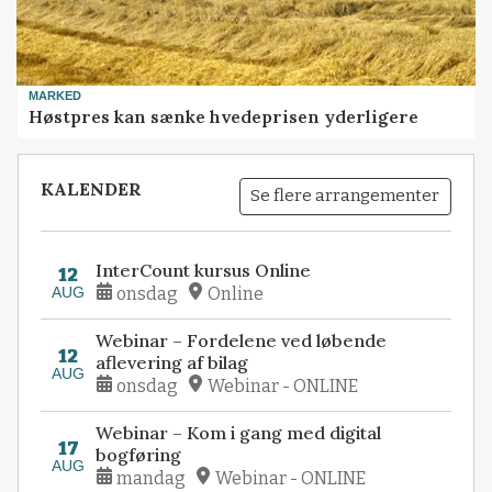
MARKED
Høstpres kan sænke hvedeprisen yderligere
KALENDER
Se flere arrangementer
InterCount kursus Online
12
AUG
onsdag
Online
Webinar – Fordelene ved løbende
12
aflevering af bilag
AUG
onsdag
Webinar - ONLINE
Webinar – Kom i gang med digital
17
bogføring
AUG
mandag
Webinar - ONLINE