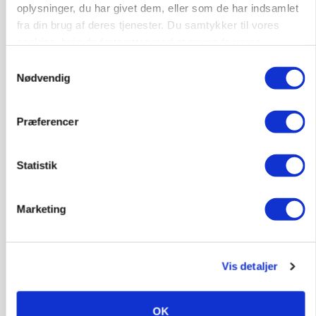
Før såmaskinen kører: Her er efterårets største
oplysninger, du har givet dem, eller som de har indsamlet
skadedyrsrisici
fra din brug af deres tjenester. Du samtykker til vores
cookies, hvis du fortsætter med at anvende vores
Annonce
hjemmeside.
Samtykkevalg
Loading...
Nødvendig
Præferencer
Statistik
Marketing
Vis detaljer
MARKED
Uændret notering: Spæde lyspunkter i fortsat
presset marked for oksekød
OK