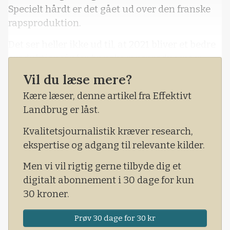
Specielt hårdt er det gået ud over den franske
rapsproduktion.
Det ser heller ikke ud til, at 2021 bliver et bedre
produktionsår for franske rapsproducenter.
Vil du læse mere?
Kære læser, denne artikel fra Effektivt
Landbrug er låst.
Kvalitetsjournalistik kræver research,
ekspertise og adgang til relevante kilder.
Men vi vil rigtig gerne tilbyde dig et
digitalt abonnement i 30 dage for kun
30 kroner.
Prøv 30 dage for 30 kr