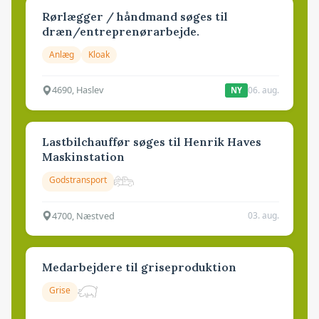
Rørlægger / håndmand søges til
dræn/entreprenørarbejde.
Anlæg
Kloak
4690, Haslev
06. aug.
NY
Lastbilchauffør søges til Henrik Haves
Maskinstation
Godstransport
4700, Næstved
03. aug.
Medarbejdere til griseproduktion
Grise