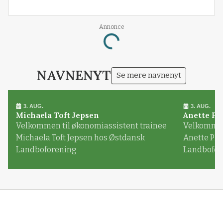
Annonce
Loading...
NAVNENYT
Se mere navnenyt
3. AUG.
3. AUG.
Michaela Toft Jepsen
Anette Pl
Velkommen til økonomiassistent trainee
Velkommen 
Michaela Toft Jepsen hos Østdansk
Anette Pl
Landboforening
Landbofor