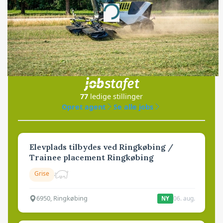
Loading...
Jobs
i samarbejde med
77
ledige stillinger
Opret agent
Se alle jobs
Elevplads tilbydes ved Ringkøbing /
Trainee placement Ringkøbing
Grise
6950, Ringkøbing
06. aug.
NY