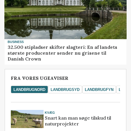
BUSINESS
32.500 stipladser skifter slagteri: En af landets
største producenter sender nu grisene til
Danish Crown
FRA VORES UGEAVISER
LANDBRUGNORD
LANDBRUGSYD
LANDBRUGFYN
LAND
KVÆG
Snart kan man søge tilskud til
naturprojekter