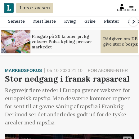
Læs e-avisen
LOGIN
MENU
Seneste
Mest læste
Kvæg
Grise
Planter
Mask
Prisgab på 20 kroner pr. kg
Rådgiver om DB-
vokser: Polsk kylling presser
give store bespa
markedet
MARKEDSFOKUS
05-10-2020 21:10
FOR ABONNENTER
Stor nedgang i fransk rapsareal
Regnvejr flere steder i Europa gavner væksten for
europæisk rapsfrø. Men desværre kommer regnen
for sent til at gavne såning af rapsfrø i Frankrig.
Derimod ser det anderledes godt ud for de tyske
arealer med rapsfrø.