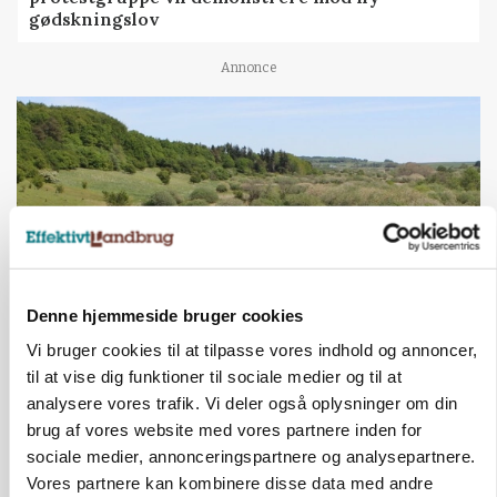
gødskningslov
Annonce
Denne hjemmeside bruger cookies
Vi bruger cookies til at tilpasse vores indhold og annoncer,
KVÆG
til at vise dig funktioner til sociale medier og til at
Snart kan man søge tilskud til naturprojekter
analysere vores trafik. Vi deler også oplysninger om din
brug af vores website med vores partnere inden for
Annonce
sociale medier, annonceringspartnere og analysepartnere.
Vores partnere kan kombinere disse data med andre
PLANTER