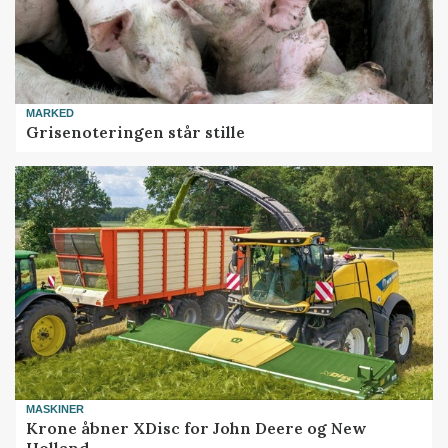
MARKED
Grisenoteringen står stille
MASKINER
Krone åbner XDisc for John Deere og New
Holland