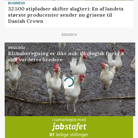
BUSINESS
32.500 stipladser skifter slagteri: En af landets
største producenter sender nu grisene til
Danish Crown
Annonce
ØKOLOGI
Klimaberegning er ikke nok: Økologisk fjerkræ
skal vurderes bredere
Loading...
Annonce
Jobs
i samarbejde med
81
ledige stillinger