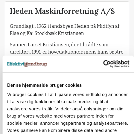
Heden Maskinforretning A/S
Grundlagt i 1962 i landsbyen Heden på Midtfyn af
Else og Kai Stockbæk Kristiansen
Sønnen Lars S. Kristiansen, der tiltrådte som
direktør i 1991, er hovedaktionær, mens hans søstre
Lone Munk Nielsen og Hanne S. Petersen
indehaver de resterende aktier
Hovedagenturerne er Massey Ferguson, Kuhn,
Hardi, Bogballe, Krampe, Ziegler m.fl. I
Denne hjemmeside bruger cookies
have-/parkafdeling er det blandt andet Egholm,
Vi bruger cookies til at tilpasse vores indhold og annoncer,
Stama, MultiOne, NHS, Polaris, Belrobotics m.v.
til at vise dig funktioner til sociale medier og til at
analysere vores trafik. Vi deler også oplysninger om din
I Heden er der 7.700 m2 bygninger, og i afdelingen i
brug af vores website med vores partnere inden for
Stevning på Als 3.300 m2
sociale medier, annonceringspartnere og analysepartnere.
32 medarbejdere i Heden og 11 i Stevning
Vores partnere kan kombinere disse data med andre