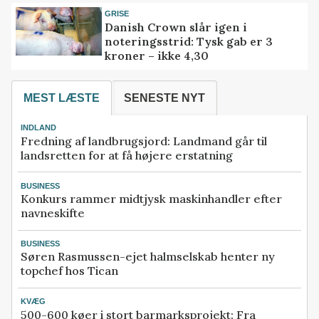
GRISE
Danish Crown slår igen i
noteringsstrid: Tysk gab er 3
kroner – ikke 4,30
MEST LÆSTE
SENESTE NYT
INDLAND
Fredning af landbrugsjord: Landmand går til
landsretten for at få højere erstatning
BUSINESS
Konkurs rammer midtjysk maskinhandler efter
navneskifte
BUSINESS
Søren Rasmussen-ejet halmselskab henter ny
topchef hos Tican
KVÆG
500-600 køer i stort barmarksprojekt: Fra