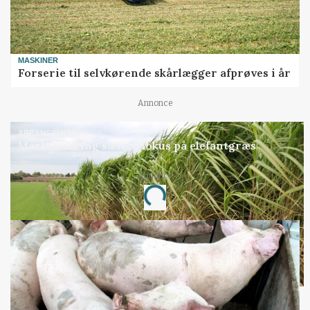
MASKINER
Forserie til selvkørende skårlægger afprøves i år
Annonce
ARRANGEMENT
Markvandring sætter fokus på elefantgræs
Loading...
Annonce