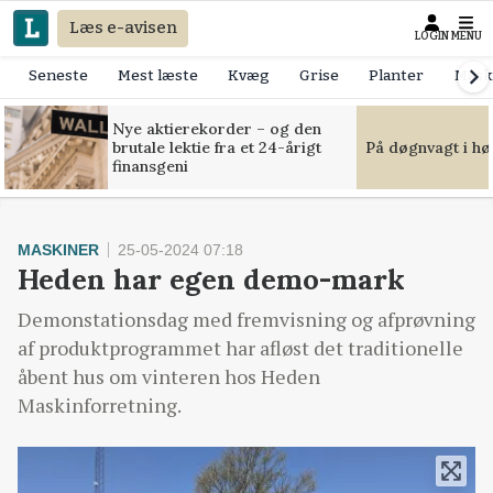
Læs e-avisen
LOGIN
MENU
Seneste
Mest læste
Kvæg
Grise
Planter
Mask
Nye aktierekorder – og den
brutale lektie fra et 24-årigt
På døgnvagt i hø
finansgeni
MASKINER
25-05-2024 07:18
Heden har egen demo-mark
Demonstationsdag med fremvisning og afprøvning
af produktprogrammet har afløst det traditionelle
åbent hus om vinteren hos Heden
Maskinforretning.