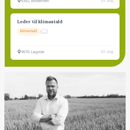
6392, Bolderslev
03. aug.
Leder til klimastald
Klimastald
9670, Løgstør
03. aug.