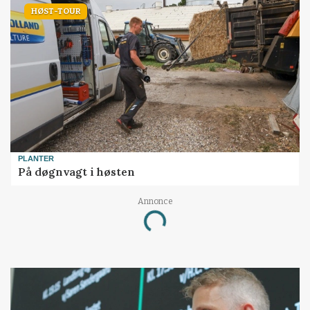
HØST-TOUR
PLANTER
På døgnvagt i høsten
Loading...
Annonce