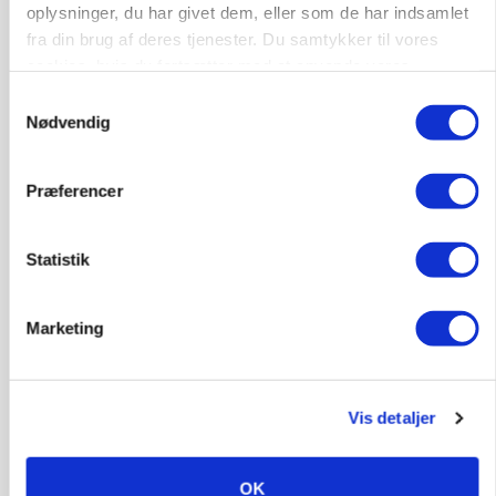
oplysninger, du har givet dem, eller som de har indsamlet
fra din brug af deres tjenester. Du samtykker til vores
cookies, hvis du fortsætter med at anvende vores
Maskiner
hjemmeside.
Samtykkevalg
Nødvendig
Få aktuelle nyheder i indbakken
Præferencer
Tilmeld
Ved tilmelding af nyhedsbrevet accepterer du L-
Statistik
Mediehus A/S privatlivspolitik.
Læs den her.
Marketing
Vis detaljer
OK