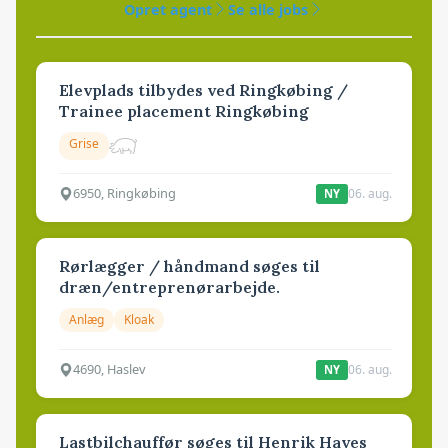
Opret agent
Se alle jobs
Elevplads tilbydes ved Ringkøbing /
Trainee placement Ringkøbing
Grise
6950, Ringkøbing
06. aug.
NY
Rørlægger / håndmand søges til
dræn/entreprenørarbejde.
Anlæg
Kloak
4690, Haslev
06. aug.
NY
Lastbilchauffør søges til Henrik Haves