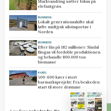
Markvandring sætter fokus på
elefantgræs
BUSINESS
Lokalt generationsskifte skal
løfte midtjysk siloimportør i
Norden
BUSINESS
Efter lån på 182 millioner: Sindal
Biogas vil fordoble produktionen
og behandle 800.000 ton
biomasse
KVÆG
500-600 køer i stort
barmarksprojekt: Fra beskeden
start til store drømme
Læs flere
nyheder fra din