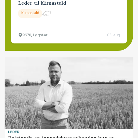
Leder til klimastald
Klimastald
9670, Løgstør
03. aug.
LEDER
Befriende, at topredaktør erkender, hun er