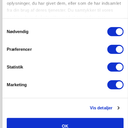
oplysninger, du har givet dem, eller som de har indsamlet
MASKINER
fra din brug af deres tjenester. Du samtykker til vores
Forserie til selvkørende skårlægger afprøves i år
cookies, hvis du fortsætter med at anvende vores
hjemmeside.
Annonce
Samtykkevalg
Nødvendig
ARRANGEMENT
Markvandring sætter fokus på elefantgræs
Loading...
Præferencer
Annonce
Statistik
Marketing
Vis detaljer
OK