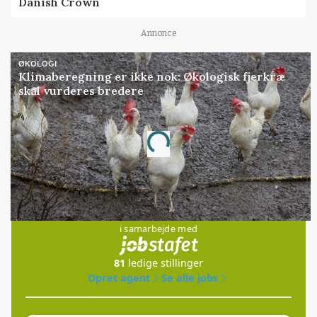
Danish Crown
Annonce
ØKOLOGI
Klimaberegning er ikke nok: Økologisk fjerkræ
skal vurderes bredere
Annonce
Loading...
Jobs
i samarbejde med
81
ledige stillinger
Opret agent
Se alle jobs