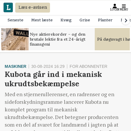
Læs e-avisen
LOGIN
MENU
Seneste
Mest læste
Kvæg
Grise
Planter
Mask
Nye aktierekorder – og den
brutale lektie fra et 24-årigt
På døgnvagt i hø
finansgeni
MASKINER
30-08-2024 16:29
FOR ABONNENTER
Kubota går ind i mekanisk
ukrudtsbekæmpelse
Med en stjernerullerenser, en radrenser og en
sideforskydningsramme lancerer Kubota nu
komplet program til mekanisk
ukrudtsbekæmpelse. Det betegner producenten
som en del af svaret for landmænd i jagten på at