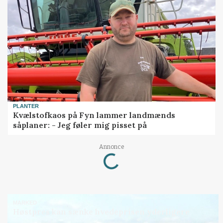
PLANTER
Kvælstofkaos på Fyn lammer landmænds
såplaner: - Jeg føler mig pisset på
Loading...
Annonce
MARKED
Høstpres kan sænke hvedeprisen yderligere