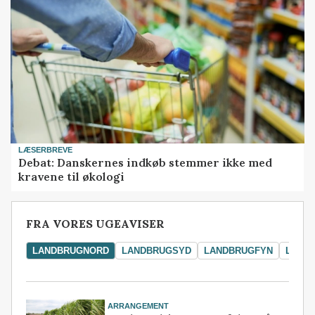
LÆSERBREVE
Debat: Danskernes indkøb stemmer ikke med
kravene til økologi
FRA VORES UGEAVISER
LANDBRUGNORD
LANDBRUGSYD
LANDBRUGFYN
LAND
ARRANGEMENT