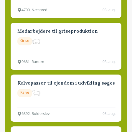
4700, Næstved
03. aug.
Medarbejdere til griseproduktion
Grise
9681, Ranum
03. aug.
Kalvepasser til ejendom i udvikling søges
Kalve
6392, Bolderslev
03. aug.