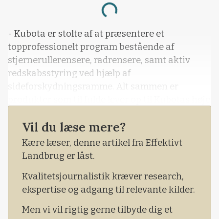
Loading...
- Kubota er stolte af at præsentere et
topprofessionelt program bestående af
stjernerullerensere, radrensere, samt aktiv
redskabsstyring ved hjælp af
sideforskydningsramme. Alt sammen er
produkter som til fulde lever op til Kubotas høje
krav til kvalitet og er helt klar til fremtidens
Vil du læse mere?
bæredygtige landbrug. Kunderne vil opleve stor
effektivitet, præcision, samt uforlignelig
Kære læser, denne artikel fra Effektivt
ukrudtsmanagement. Sådan lyder det i en
Landbrug er låst.
pressemeddelelse fra Kubota i Danmark.
Kvalitetsjournalistik kræver research,
ekspertise og adgang til relevante kilder.
Men vi vil rigtig gerne tilbyde dig et