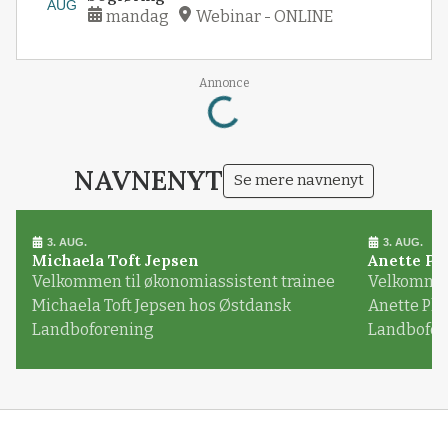
AUG
mandag
Webinar - ONLINE
Loading...
Annonce
NAVNENYT
Se mere navnenyt
3. AUG.
3. AUG.
Michaela Toft Jepsen
Anette Pl
Velkommen til økonomiassistent trainee
Velkommen 
Michaela Toft Jepsen hos Østdansk
Anette Pl
Landboforening
Landbofor