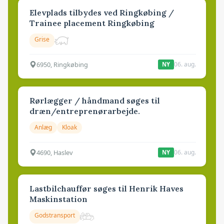
Elevplads tilbydes ved Ringkøbing /
Trainee placement Ringkøbing
Grise
6950, Ringkøbing
06. aug.
NY
Rørlægger / håndmand søges til
dræn/entreprenørarbejde.
Anlæg
Kloak
4690, Haslev
06. aug.
NY
Lastbilchauffør søges til Henrik Haves
Maskinstation
Godstransport