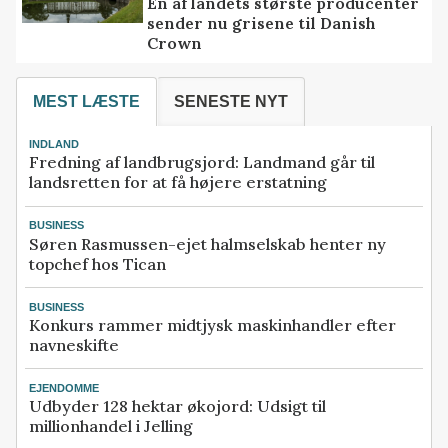
En af landets største producenter
sender nu grisene til Danish
Crown
MEST LÆSTE
SENESTE NYT
INDLAND
Fredning af landbrugsjord: Landmand går til
landsretten for at få højere erstatning
BUSINESS
Søren Rasmussen-ejet halmselskab henter ny
topchef hos Tican
BUSINESS
Konkurs rammer midtjysk maskinhandler efter
navneskifte
EJENDOMME
Udbyder 128 hektar økojord: Udsigt til
millionhandel i Jelling