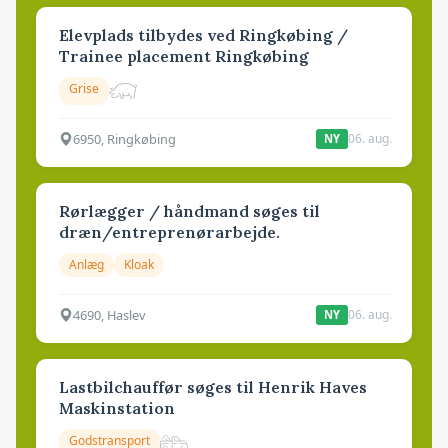
Elevplads tilbydes ved Ringkøbing /
Trainee placement Ringkøbing
Grise
6950, Ringkøbing
06. aug.
NY
Rørlægger / håndmand søges til
dræn/entreprenørarbejde.
Anlæg
Kloak
4690, Haslev
06. aug.
NY
Lastbilchauffør søges til Henrik Haves
Maskinstation
Godstransport