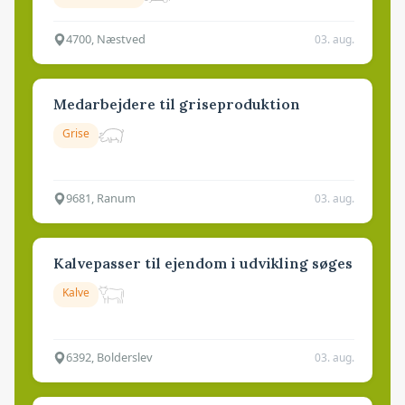
4700, Næstved
03. aug.
Medarbejdere til griseproduktion
Grise
9681, Ranum
03. aug.
Kalvepasser til ejendom i udvikling søges
Kalve
6392, Bolderslev
03. aug.