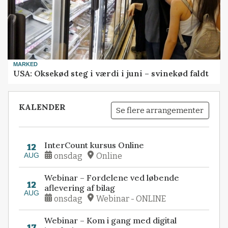
MARKED
USA: Oksekød steg i værdi i juni – svinekød faldt
KALENDER
Se flere arrangementer
InterCount kursus Online
12
AUG
onsdag
Online
Webinar – Fordelene ved løbende
12
aflevering af bilag
AUG
onsdag
Webinar - ONLINE
Webinar – Kom i gang med digital
17