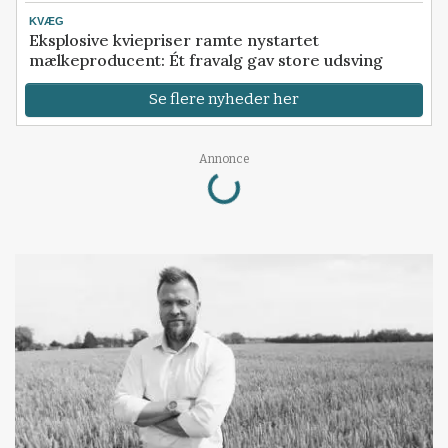
KVÆG
Eksplosive kviepriser ramte nystartet
mælkeproducent: Ét fravalg gav store udsving
Se flere nyheder her
Loading...
Annonce