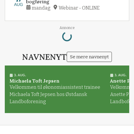
bogføring
AUG
mandag
Webinar - ONLINE
Loading...
Annonce
NAVNENYT
Se mere navnenyt
3. AUG.
3. AUG.
Michaela Toft Jepsen
Anette Pl
Velkommen til økonomiassistent trainee
Velkommen 
Michaela Toft Jepsen hos Østdansk
Anette Pl
Landboforening
Landbofor