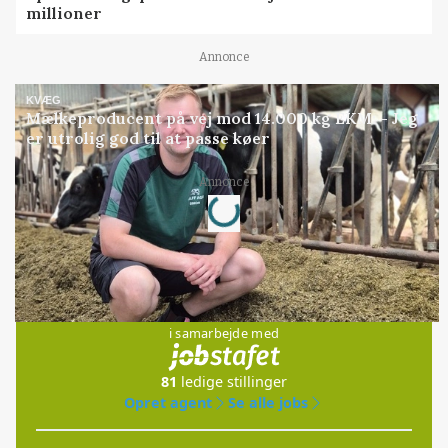
millioner
Annonce
KVÆG
Mælkeproducent på vej mod 14.000 kg EKM: - Jeg
er utrolig god til at passe køer
Loading...
Annonce
Jobs
i samarbejde med
81
ledige stillinger
Opret agent
Se alle jobs