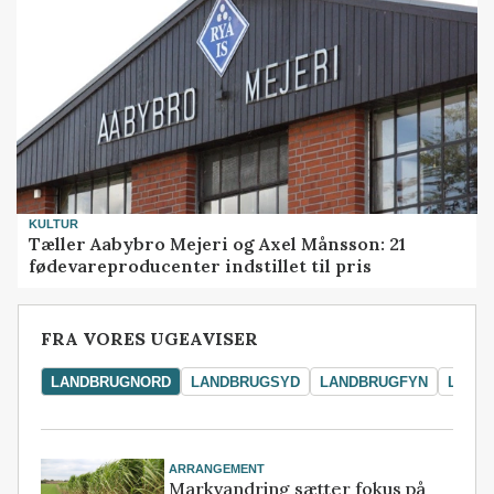
KULTUR
Tæller Aabybro Mejeri og Axel Månsson: 21
fødevareproducenter indstillet til pris
FRA VORES UGEAVISER
LANDBRUGNORD
LANDBRUGSYD
LANDBRUGFYN
LAND
ARRANGEMENT
Markvandring sætter fokus på