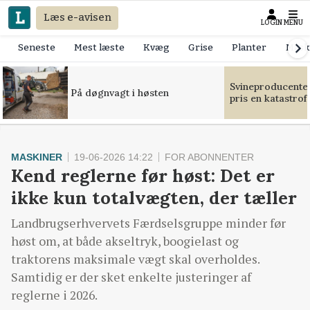
Læs e-avisen
LOGIN
MENU
Seneste
Mest læste
Kvæg
Grise
Planter
Mask
Svineproducente
På døgnvagt i høsten
pris en katastrof
MASKINER
19-06-2026 14:22
FOR ABONNENTER
Kend reglerne før høst: Det er
ikke kun totalvægten, der tæller
Landbrugserhvervets Færdselsgruppe minder før
høst om, at både akseltryk, boogielast og
traktorens maksimale vægt skal overholdes.
Samtidig er der sket enkelte justeringer af
reglerne i 2026.