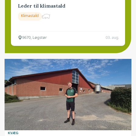
Leder til klimastald
Klimastald
9670, Løgstør
03. aug.
KVÆG