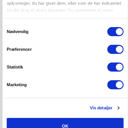
oplysninger, du har givet dem, eller som de har indsamlet
ARRANGEMENT
Markvandring sætter fokus på elefantgræs
fra din brug af deres tjenester. Du samtykker til vores
cookies, hvis du fortsætter med at anvende vores
Annonce
hjemmeside.
Samtykkevalg
Nødvendig
MARKED
Grisenoteringen står stille
Loading...
Præferencer
Annonce
Statistik
Marketing
Vis detaljer
OK