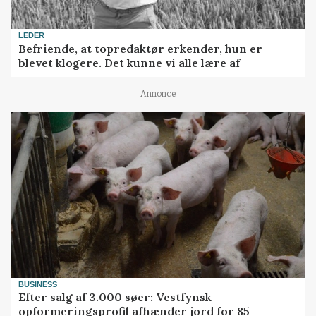
LEDER
Befriende, at topredaktør erkender, hun er
blevet klogere. Det kunne vi alle lære af
Annonce
BUSINESS
Efter salg af 3.000 søer: Vestfynsk
opformeringsprofil afhænder jord for 85