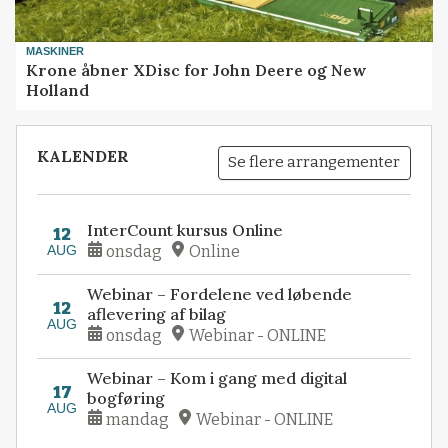
MASKINER
Krone åbner XDisc for John Deere og New
Holland
KALENDER
Se flere arrangementer
InterCount kursus Online
12
AUG
onsdag
Online
Webinar – Fordelene ved løbende
12
aflevering af bilag
AUG
onsdag
Webinar - ONLINE
Webinar – Kom i gang med digital
17
bogføring
AUG
mandag
Webinar - ONLINE