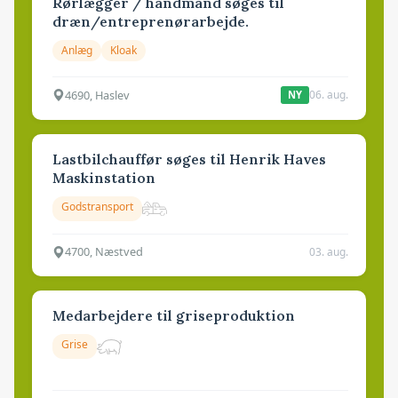
Rørlægger / håndmand søges til
dræn/entreprenørarbejde.
Anlæg
Kloak
4690, Haslev
06. aug.
NY
Lastbilchauffør søges til Henrik Haves
Maskinstation
Godstransport
4700, Næstved
03. aug.
Medarbejdere til griseproduktion
Grise