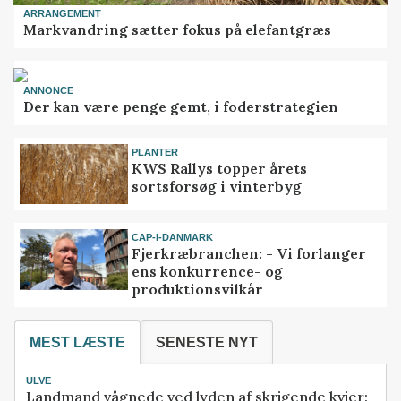
ARRANGEMENT
Markvandring sætter fokus på elefantgræs
ANNONCE
Der kan være penge gemt, i foderstrategien
PLANTER
KWS Rallys topper årets
sortsforsøg i vinterbyg
CAP-I-DANMARK
Fjerkræbranchen: - Vi forlanger
ens konkurrence- og
produktionsvilkår
MEST LÆSTE
SENESTE NYT
ULVE
Landmand vågnede ved lyden af skrigende kvier: