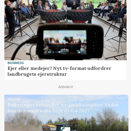
BUSINESS
Ejer eller medejer? Nyt tv-format udfordrer
landbrugets ejerstruktur
Annonce
POLITIK
Folketinget behandler ny gødskningslov: Sådan
kan den ændre din bedrift fra 2027
Loading...
Annonce