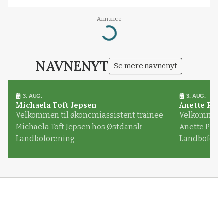
Annonce
Loading...
NAVNENYT
Se mere navnenyt
3. AUG.
3. AUG.
Michaela Toft Jepsen
Anette Pl
Velkommen til økonomiassistent trainee
Velkommen 
Michaela Toft Jepsen hos Østdansk
Anette Pl
Landboforening
Landbofor