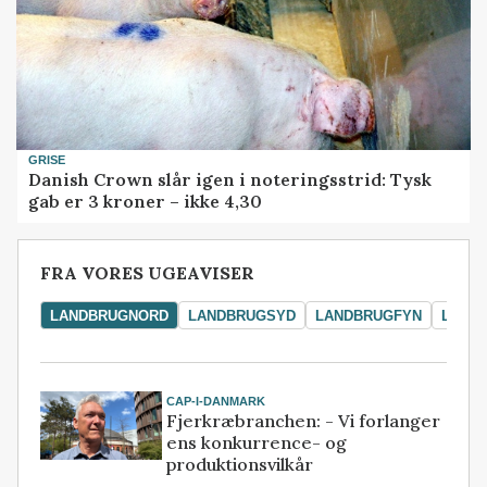
GRISE
Danish Crown slår igen i noteringsstrid: Tysk
gab er 3 kroner – ikke 4,30
FRA VORES UGEAVISER
LANDBRUGNORD
LANDBRUGSYD
LANDBRUGFYN
LAND
CAP-I-DANMARK
Fjerkræbranchen: - Vi forlanger
ens konkurrence- og
produktionsvilkår