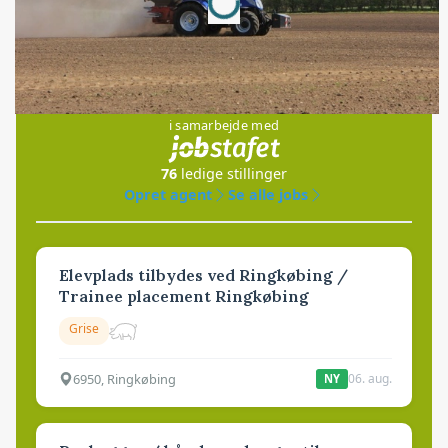
Jobs
i samarbejde med
76
ledige stillinger
Opret agent
Se alle jobs
Elevplads tilbydes ved Ringkøbing /
Trainee placement Ringkøbing
Grise
6950, Ringkøbing
06. aug.
NY