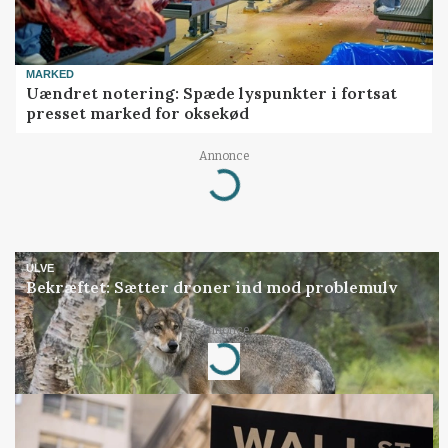
MARKED
Uændret notering: Spæde lyspunkter i fortsat
presset marked for oksekød
Annonce
Loading...
ULVE
Bekræftet: Sætter droner ind mod problemulv
Annonce
Loading...