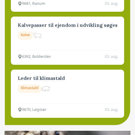
9681, Ranum
03. aug.
Kalvepasser til ejendom i udvikling søges
Kalve
6392, Bolderslev
03. aug.
Leder til klimastald
Klimastald
9670, Løgstør
03. aug.