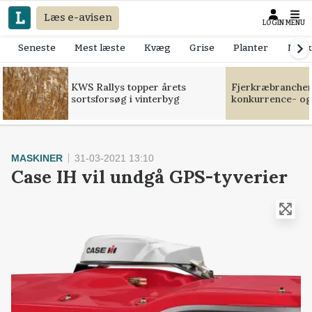
Læs e-avisen
LOGIN
MENU
Seneste
Mest læste
Kvæg
Grise
Planter
Mask
KWS Rallys topper årets
Fjerkræbranchen:
sortsforsøg i vinterbyg
konkurrence- og
MASKINER
31-03-2021 13:10
Case IH vil undgå GPS-tyverier