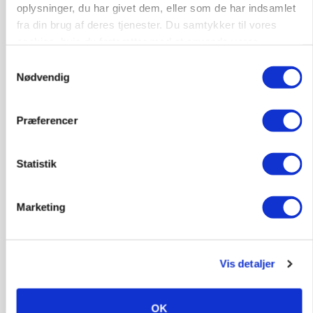
Annonce
oplysninger, du har givet dem, eller som de har indsamlet
fra din brug af deres tjenester. Du samtykker til vores
cookies, hvis du fortsætter med at anvende vores
hjemmeside.
Samtykkevalg
Nødvendig
Præferencer
Statistik
POLITIK
»Nu stopper I«: Landbrugsdebattør og
Marketing
protestgruppe vil demonstrere mod ny
gødskningslov
Annonce
Vis detaljer
KVÆG
Snart kan man søge tilskud til naturprojekter
OK